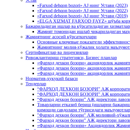
Устав
«Farxod dehqon bozori» AJ нинг Устави (2023)
«Farxod dehqon bozori» AJ нинг Устави (2022)
«Farxod dehqon bozori» AJ нинг Устави (2019)
«ELGA XIZMAT FARXOD FAYZ» шўъба корхо
Бажариладиган ишлар ва кўрсатиладиган хизматлар
Жамият томонидан ишлаб чиқариладиган маҳсу
Жамиятнинг асосий кўрсаткичлари
Основные ключевые показатели эффективности
Жамиятнинг молия-хўжалик ҳолати маълумотл
Сертификатлар ва лицензиялар
Ривожлантириш стратегияси, Бизнес планлар
«Фарход дехкон бозори» акциядорлик жами
«Фарход дехкон бозори» акциядорлик жамия
«Фарход дехкон бозори» акциядорлик жами
Норматив-ҳуқукий базаси
Тендерлар
“ФАРХОД ДЕҲҚОН БОЗОРИ” АЖ корпоратив б
“ФАРХОД ДЕҲҚОН БОЗОРИ” АЖ корпоратив б
“Фарход деҳқон бозори” АЖ директори лавоз
Товарларни етказиб бериш (ишларни бажариш,
кимошди савдолари тўғрисидаги маълумотла
"Фарход деҳқон бозори" АЖ молиявий-хўжали
“Фарход деҳқон бозори” АЖ директори лавоз
«Фарход деҳқон бозори» Акциядорлик Жамия