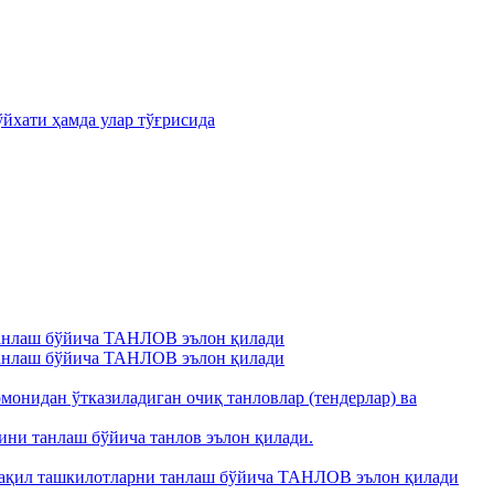
йхати ҳамда улар тўғрисида
анлаш бўйича ТАНЛОВ эълон қилади
анлаш бўйича ТАНЛОВ эълон қилади
монидан ўтказиладиган очиқ танловлар (тендерлар) ва
ни танлаш бўйича танлов эълон қилади.
тақил ташкилотларни танлаш бўйича ТАНЛОВ эълон қилади