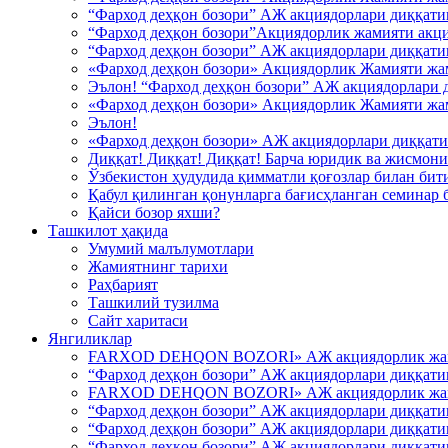
“Фарход деҳқон бозори” АЖ акциядорлари диққати
“Фарход деҳқон бозори”Акциядорлик жамияти акци
“Фарход деҳқон бозори” АЖ акциядорлари диққати
«Фарход деҳқон бозори» Акциядорлик Жамияти жа
Эълон! “Фарход деҳқон бозори” АЖ акциядорлари 
«Фарход деҳқон бозори» Акциядорлик Жамияти жа
Эълон!
«Фарход деҳқон бозори» АЖ акциядорлари диққати
Диққат! Диққат! Диққат! Барча юридик ва жисмони
Ўзбекистон ҳудудида қимматли қоғозлар билан бит
Қабул қилинган қонунларга бағисҳланган семинар 
Қайси бозор яхши?
Ташкилот ҳақида
Умумий малълумотлари
Жамиятнинг тарихи
Раҳбарият
Ташкилий тузилма
Сайт харитаси
Янгиликлар
FARXOD DEHQON BOZORI» АЖ акциядорлик жамият
“Фарход деҳқон бозори” АЖ акциядорлари диққати
FARXOD DEHQON BOZORI» АЖ акциядорлик жамият
“Фарход деҳқон бозори” АЖ акциядорлари диққати
“Фарход деҳқон бозори” АЖ акциядорлари диққати
“Фарход деҳқон бозори” АЖ акциядорлари диққати