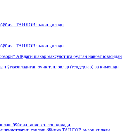
 бўйича ТАНЛОВ эълон қилади
 бўйича ТАНЛОВ эълон қилади
 бозори” АЖдаги шакар махсулотига бўлган навбат юзасидан
ан ўтказиладиган очиқ танловлар (тендерлар) ва кимошди
нлаш бўйича танлов эълон қилади.
 ташкилотларни танлаш бўйича ТАНЛОВ эълон қилади