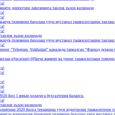
га!
и директори лавозимига танлов эълон қилинади
га!
га!
ув тизимини баҳолаш учун мустақил ташкилотларни танлаш
га!
га!
 танлов эълон қилинади
ув тизимини баҳолаш учун мустақил ташкилотларни танлаш
га!
нинг “Telegram_Yulduzlari” каналида тарқалган “Фарход деҳқон
атлар кўрсатиш) бўйича жамият ва унинг ташкилотлари томонид
га!
га!
га!
га!
га!
20 йил 1 январ ҳолатига бухгалтерия баланси.
га!
 танлов эълон қилинади
лиятини 2020 йилга текшириш учун аудиторлик ташкилотини та
миятда корпоратив бошқарув тизимини баҳолаш учун мустақил