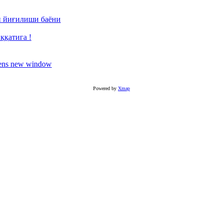
й йиғилиши баёни
ққатига !
Powered by
Xmap