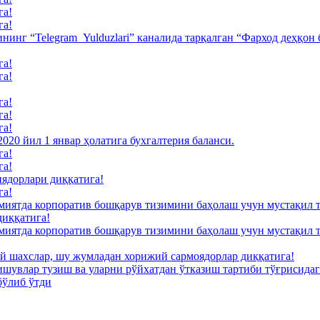
га!
га!
нинг “Telegram_Yulduzlari” каналида тарқалган “Фарход деҳқон
га!
га!
га!
га!
га!
20 йил 1 январ ҳолатига бухгалтерия баланси.
га!
га!
ядорлари диққатига!
га!
миятда корпоратив бошқарув тизимини баҳолаш учун мустақил
диққатига!
миятда корпоратив бошқарув тизимини баҳолаш учун мустақил
й шахслар, шу жумладан хорижий сармоядорлар диққатига!
ишувлар тузиш ва уларни рўйхатдан ўтказиш тартиби тўғрисида
бўлиб ўтди