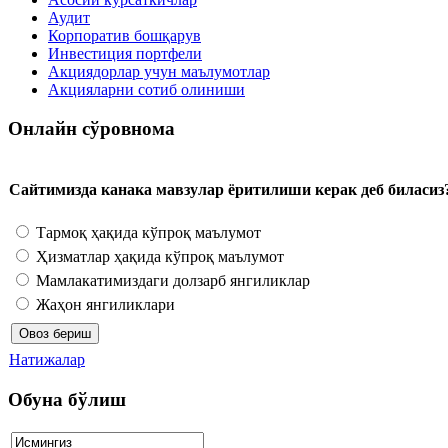
Аудит
Корпоратив бошқарув
Инвестиция портфели
Акциядорлар учун маълумотлар
Акцияларни сотиб олиниши
Онлайн сўровнома
Сайтимизда канака мавзулар ёритилиши керак деб биласиз
Тармоқ ҳақида кўпроқ маълумот
Ҳизматлар ҳақида кўпроқ маълумот
Мамлакатимиздаги долзарб янгиликлар
Жаҳон янгиликлари
Натижалар
Обуна бўлиш