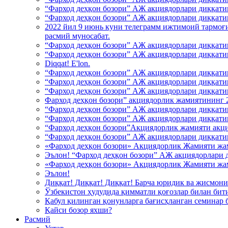
“Фарход деҳқон бозори” АЖ акциядорлари диққати
“Фарход деҳқон бозори” АЖ акциядорлари диққати
2022 йил 9 июнь куни телеграмм ижтимоий тармоғи
расмий муносабат.
“Фарход деҳқон бозори” АЖ акциядорлари диққати
“Фарход деҳқон бозори” АЖ акциядорлари диққати
Diqqat! E'lon.
“Фарход деҳқон бозори” АЖ акциядорлари диққати
“Фарход деҳқон бозори” АЖ акциядорлари диққати
“Фарход деҳқон бозори” АЖ акциядорлари диққати
Фарход деҳқон бозори” акциядорлик жамиятининг 20
“Фарход деҳқон бозори” АЖ акциядорлари диққати
“Фарход деҳқон бозори” АЖ акциядорлари диққати
“Фарход деҳқон бозори”Акциядорлик жамияти акци
“Фарход деҳқон бозори” АЖ акциядорлари диққати
«Фарход деҳқон бозори» Акциядорлик Жамияти жа
Эълон! “Фарход деҳқон бозори” АЖ акциядорлари 
«Фарход деҳқон бозори» Акциядорлик Жамияти жа
Эълон!
Диққат! Диққат! Диққат! Барча юридик ва жисмони
Ўзбекистон ҳудудида қимматли қоғозлар билан бит
Қабул қилинган қонунларга бағисҳланган семинар 
Қайси бозор яхши?
Расмий