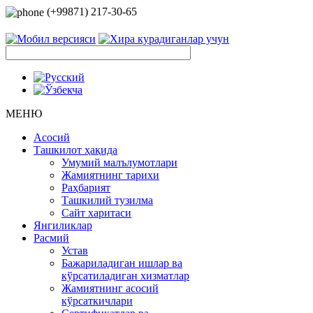
(+99871) 217-30-65
МЕНЮ
Асосий
Ташкилот ҳақида
Умумий малълумотлари
Жамиятнинг тарихи
Раҳбарият
Ташкилий тузилма
Сайт харитаси
Янгиликлар
Расмий
Устав
Бажариладиган ишлар ва
кўрсатиладиган хизматлар
Жамиятнинг асосий
кўрсаткичлари