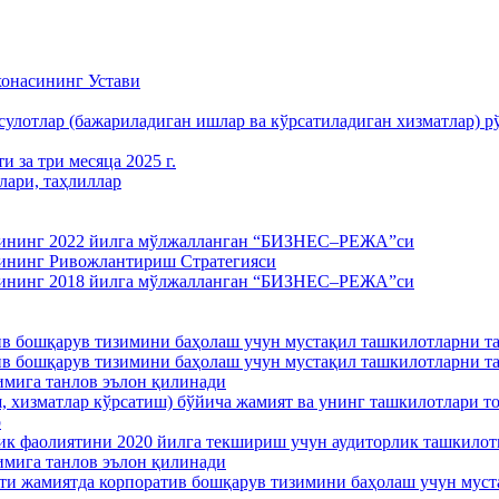
насининг Устави
лотлар (бажариладиган ишлар ва кўрсатиладиган хизматлар) рў
 за три месяца 2025 г.
ари, таҳлиллар
ятининг 2022 йилга мўлжалланган “БИЗНЕС–РЕЖА”си
тининг Ривожлантириш Стратегияси
ятининг 2018 йилга мўлжалланган “БИЗНЕС–РЕЖА”си
ошқарув тизимини баҳолаш учун мустақил ташкилотларни т
ошқарув тизимини баҳолаш учун мустақил ташкилотларни т
имига танлов эълон қилинади
 хизматлар кўрсатиш) бўйича жамият ва унинг ташкилотлари то
р
к фаолиятини 2020 йилга текшириш учун аудиторлик ташкилоти
имига танлов эълон қилинади
ти жамиятда корпоратив бошқарув тизимини баҳолаш учун мус