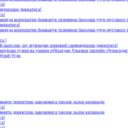
га!
ядорлари диққатига!
га!
миятда корпоратив бошқарув тизимини баҳолаш учун мустақил
диққатига!
миятда корпоратив бошқарув тизимини баҳолаш учун мустақил
га !
й шахслар, шу жумладан хорижий сармоядорлар диққатига!
ишувлар тузиш ва уларни рўйхатдан ўтказиш тартиби тўғрисида
бўлиб ўтди
и директори лавозимига танлов эълон қилинади
га!
и директори лавозимига танлов эълон қилинади
га!
га!
га!