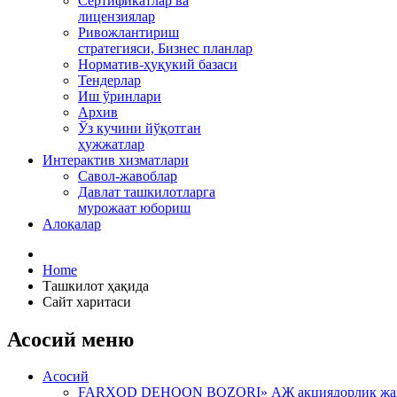
Сертификатлар ва
лицензиялар
Ривожлантириш
стратегияси, Бизнес планлар
Норматив-ҳуқукий базаси
Тендерлар
Иш ўринлари
Архив
Ўз кучини йўқотган
ҳужжатлар
Интерактив хизматлари
Савол-жавоблар
Давлат ташкилотларга
мурожаат юбориш
Алоқалар
Home
Ташкилот ҳақида
Сайт харитаси
Асосий меню
Асосий
FARXOD DEHQON BOZORI» АЖ акциядорлик жамият