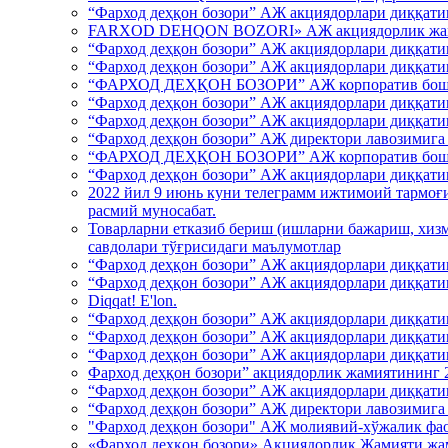
“Фарход деҳқон бозори” АЖ акциядорлари диққати
FARXOD DEHQON BOZORI» АЖ акциядорлик жамият
“Фарход деҳқон бозори” АЖ акциядорлари диққати
“Фарход деҳқон бозори” АЖ акциядорлари диққати
“ФАРХОД ДЕҲҚОН БОЗОРИ” АЖ корпоратив бошқар
“Фарход деҳқон бозори” АЖ акциядорлари диққати
“Фарход деҳқон бозори” АЖ акциядорлари диққати
“Фарход деҳқон бозори” АЖ директори лавозимига
“ФАРХОД ДЕҲҚОН БОЗОРИ” АЖ корпоратив бошқар
“Фарход деҳқон бозори” АЖ акциядорлари диққати
2022 йил 9 июнь куни телеграмм ижтимоий тармоғи
расмий муносабат.
Товарларни етказиб бериш (ишларни бажариш, хизм
савдолари тўғрисидаги маълумотлар
“Фарход деҳқон бозори” АЖ акциядорлари диққати
“Фарход деҳқон бозори” АЖ акциядорлари диққати
Diqqat! E'lon.
“Фарход деҳқон бозори” АЖ акциядорлари диққати
“Фарход деҳқон бозори” АЖ акциядорлари диққати
“Фарход деҳқон бозори” АЖ акциядорлари диққати
Фарход деҳқон бозори” акциядорлик жамиятининг 20
“Фарход деҳқон бозори” АЖ акциядорлари диққати
“Фарход деҳқон бозори” АЖ директори лавозимига
"Фарход деҳқон бозори" АЖ молиявий-хўжалик фао
«Фарход деҳқон бозори» Акциядорлик Жамияти жа