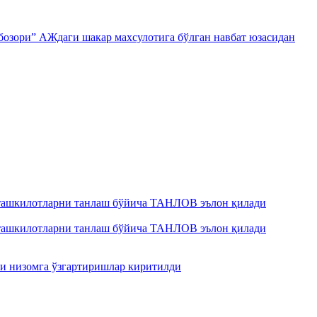
 бозори” АЖдаги шакар махсулотига бўлган навбат юзасидан
 ташкилотларни танлаш бўйича ТАНЛОВ эълон қилади
 ташкилотларни танлаш бўйича ТАНЛОВ эълон қилади
ги низомга ўзгартиришлар киритилди