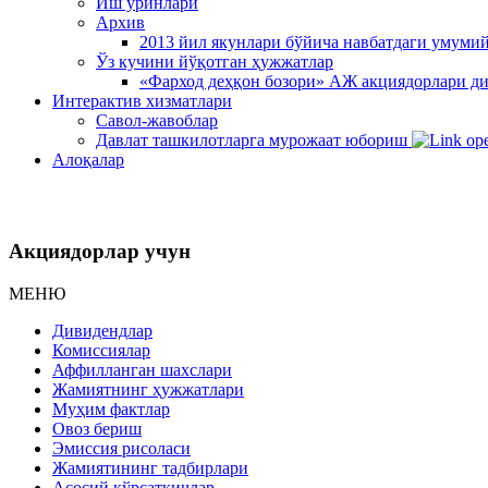
Иш ўринлари
Архив
2013 йил якунлари бўйича навбатдаги умуми
Ўз кучини йўқотган ҳужжатлар
«Фарход деҳқон бозори» АЖ акциядорлари ди
Интерактив хизматлари
Савол-жавоблар
Давлат ташкилотларга мурожаат юбориш
Алоқалар
Акциядорлар учун
МЕНЮ
Дивидендлар
Комиссиялар
Аффилланган шахслари
Жамиятнинг ҳужжатлари
Муҳим фактлар
Овоз бериш
Эмиссия рисоласи
Жамиятининг тадбирлари
Асосий кўрсаткичлар