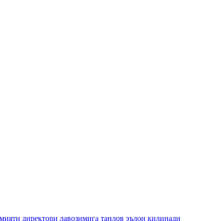
и директори лавозимига танлов эълон қилинади