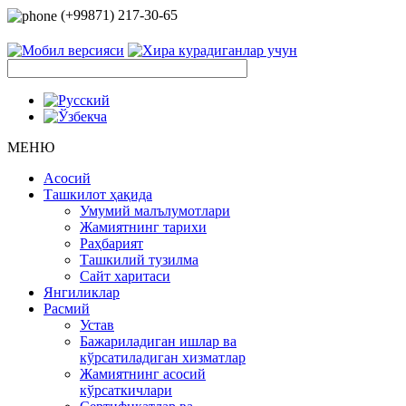
(+99871) 217-30-65
МЕНЮ
Асосий
Ташкилот ҳақида
Умумий малълумотлари
Жамиятнинг тарихи
Раҳбарият
Ташкилий тузилма
Сайт харитаси
Янгиликлар
Расмий
Устав
Бажариладиган ишлар ва
кўрсатиладиган хизматлар
Жамиятнинг асосий
кўрсаткичлари