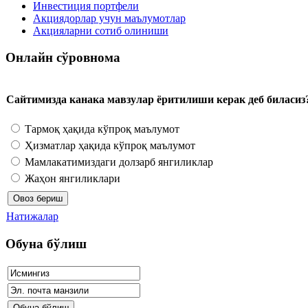
Инвестиция портфели
Акциядорлар учун маълумотлар
Акцияларни сотиб олиниши
Онлайн сўровнома
Сайтимизда канака мавзулар ёритилиши керак деб биласиз
Тармоқ ҳақида кўпроқ маълумот
Ҳизматлар ҳақида кўпроқ маълумот
Мамлакатимиздаги долзарб янгиликлар
Жаҳон янгиликлари
Натижалар
Обуна бўлиш