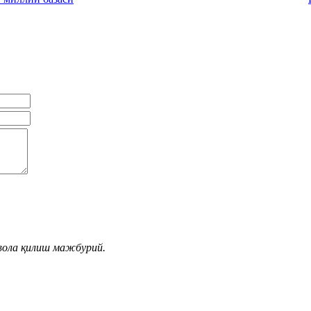
вола қилиш мажбурий.