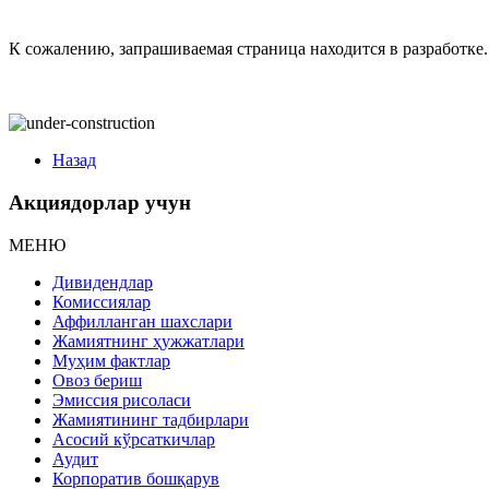
К сожалению, запрашиваемая страница находится в разработке.
Назад
Акциядорлар учун
МЕНЮ
Дивидендлар
Комиссиялар
Аффилланган шахслари
Жамиятнинг ҳужжатлари
Муҳим фактлар
Овоз бериш
Эмиссия рисоласи
Жамиятининг тадбирлари
Асосий кўрсаткичлар
Аудит
Корпоратив бошқарув