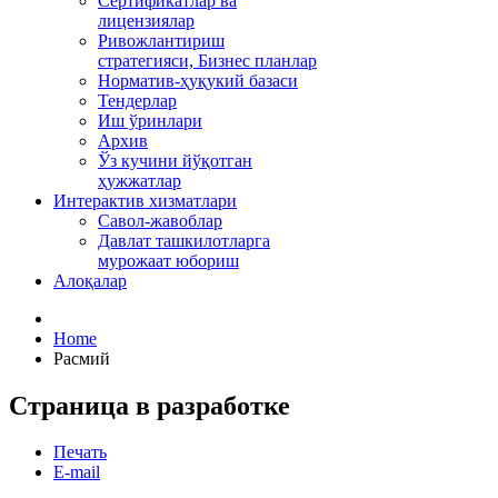
Сертификатлар ва
лицензиялар
Ривожлантириш
стратегияси, Бизнес планлар
Норматив-ҳуқукий базаси
Тендерлар
Иш ўринлари
Архив
Ўз кучини йўқотган
ҳужжатлар
Интерактив хизматлари
Савол-жавоблар
Давлат ташкилотларга
мурожаат юбориш
Алоқалар
Home
Расмий
Страница в разработке
Печать
E-mail