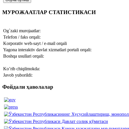
МУРОЖААТЛАР СТАТИСТИКАСИ
Og`zaki murojaatlar:
Telefon / faks orqali:
Korporativ web-sayt / e-mail orqali
Yagona interaktiv davlat xizmatlari portali orqali:
Boshqa usullari orqali:
Ko’rib chiqilmokda:
Javob yuborildi:
Фойдали ҳаволалар