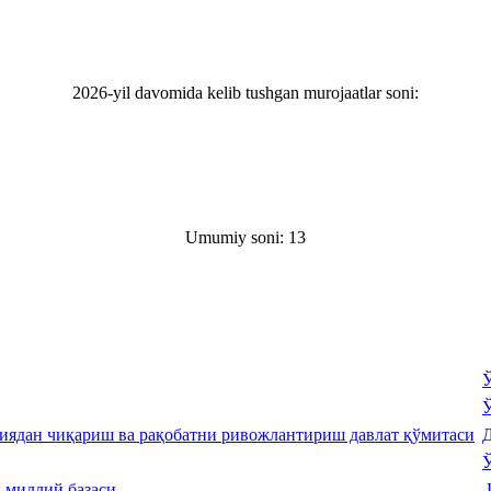
2026-yil davomida kelib tushgan murojaatlar soni:
Umumiy soni: 13
Ў
Ў
Д
Ў