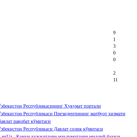
9
1
3
0
0
2
11
збекистон Республикасининг Ҳукумат портали
збекистон Республикаси Президентининг матбуот хизмати
авлат рақобат қўмитаси
збекистон Республикаси Давлат солиқ қўмитаси
LexUz - Қонун ҳужжатлари маълумотлари миллий базаси