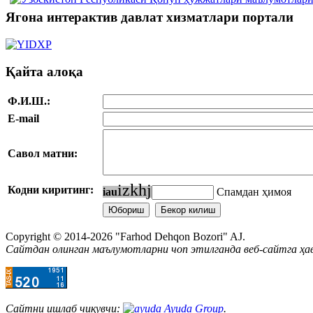
Ягона интерактив давлат хизматлари портали
Қайта алоқа
Ф.И.Ш.:
E-mail
Савол матни:
i
z
k
h
j
Кодни киритинг:
i
a
u
Спамдан ҳимоя
Copyright © 2014-2026 "Farhod Dehqon Bozori" AJ.
Сайтдан олинган маълумотларни чоп этилганда веб-сайтга ҳа
Сайтни ишлаб чиқувчи:
Ayuda Group
.