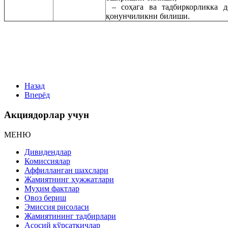
– соҳага ва тадбиркорликка д
қонунчиликни билиши.
Назад
Вперёд
Акциядорлар учун
МЕНЮ
Дивидендлар
Комиссиялар
Аффилланган шахслари
Жамиятнинг ҳужжатлари
Муҳим фактлар
Овоз бериш
Эмиссия рисоласи
Жамиятининг тадбирлари
Асосий кўрсаткичлар