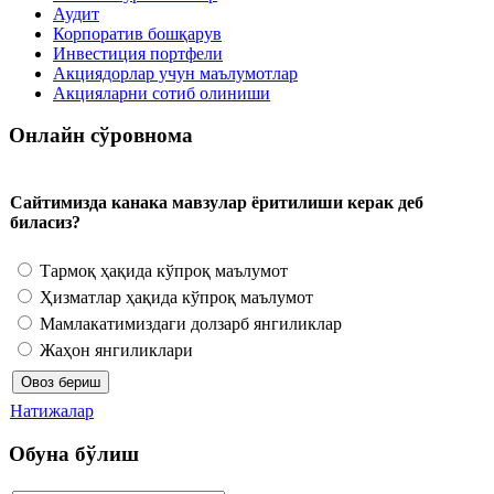
Аудит
Корпоратив бошқарув
Инвестиция портфели
Акциядорлар учун маълумотлар
Акцияларни сотиб олиниши
Онлайн сўровнома
Сайтимизда канака мавзулар ёритилиши керак деб
биласиз?
Тармоқ ҳақида кўпроқ маълумот
Ҳизматлар ҳақида кўпроқ маълумот
Мамлакатимиздаги долзарб янгиликлар
Жаҳон янгиликлари
Натижалар
Обуна бўлиш