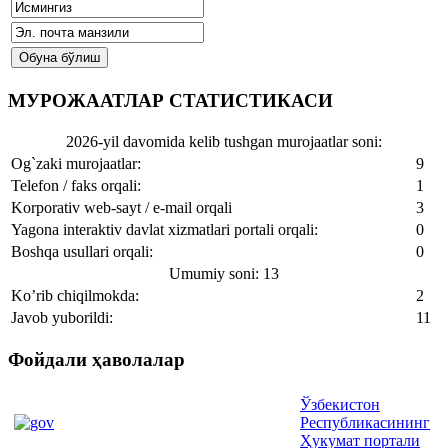
МУРОЖААТЛАР СТАТИСТИКАСИ
2026-yil davomida kelib tushgan murojaatlar soni:
Og`zaki murojaatlar:
9
Telefon / faks orqali:
1
Korporativ web-sayt / e-mail orqali
3
Yagona interaktiv davlat xizmatlari portali orqali:
0
Boshqa usullari orqali:
0
Umumiy soni: 13
Ko’rib chiqilmokda:
2
Javob yuborildi:
11
Фойдали ҳаволалар
Ўзбекистон
Республикасининг
Ҳукумат портали