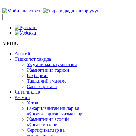
МЕНЮ
Асосий
Ташкилот ҳақида
Умумий малълумотлари
Жамиятнинг тарихи
Раҳбарият
Ташкилий тузилма
Сайт харитаси
Янгиликлар
Расмий
Устав
Бажариладиган ишлар ва
кўрсатиладиган хизматлар
Жамиятнинг асосий
кўрсаткичлари
Сертификатлар ва
лицензиялар