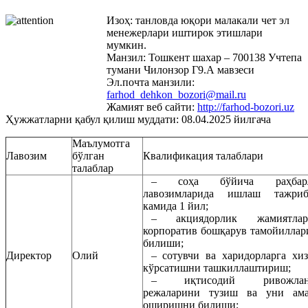
Изоҳ: танловда юқори малакали чет эл
менежерлари иштирок этишлари
мумкин.
Манзил: Тошкент шахар – 700138 Учтепа
тумани Чилонзор Г9.А мавзеси
Эл.почта манзили:
farhod_dehkon_bozori@mail.ru
Жамият веб сайти:
http://farhod-bozori.uz
Ҳужжатларни қабул қилиш муддати: 08.04.2025 йилгача
Маълумотга
Лавозим
бўлган
Квалификация талаблари
талаблар
–
соҳа бўйича раҳбар
лавозимларида ишлаш тажриб
камида 1 йил;
–
акциядорлик жамиятлар
корпоратив бошқарув тамойиллар
билиши;
Директор
Олий
–
сотувчи ва харидорларга хи
кўрсатишни ташкиллаштириш;
–
иқтисодий ривожла
режаларини тузиш ва уни ама
оширишни билиши;