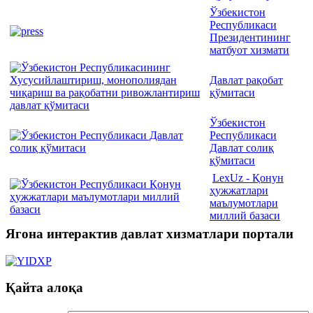
Ўзбекистон
Республикаси
Президентининг
матбуот хизмати
Давлат рақобат
қўмитаси
Ўзбекистон
Республикаси
Давлат солиқ
қўмитаси
LexUz - Қонун
ҳужжатлари
маълумотлари
миллий базаси
Ягона интерактив давлат хизматлари портали
Қайта алоқа