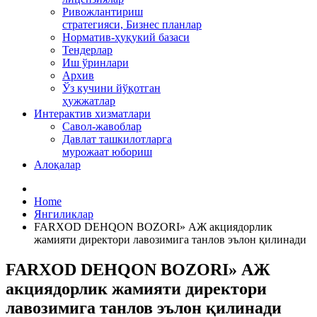
Ривожлантириш
стратегияси, Бизнес планлар
Норматив-ҳуқукий базаси
Тендерлар
Иш ўринлари
Архив
Ўз кучини йўқотган
ҳужжатлар
Интерактив хизматлари
Савол-жавоблар
Давлат ташкилотларга
мурожаат юбориш
Алоқалар
Home
Янгиликлар
FARXOD DEHQON BOZORI» АЖ акциядорлик
жамияти директори лавозимига танлов эълон қилинади
FARXOD DEHQON BOZORI» АЖ
акциядорлик жамияти директори
лавозимига танлов эълон қилинади