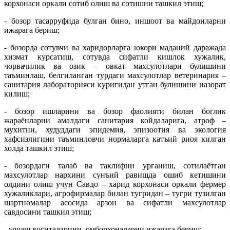
корхонаси оркали сотиб олиш ва сотишни ташкил этиш;
- бозор тасарруфида булган бино, иншоот ва майдонларни
ижарага бериш;
- бозорда сотувчи ва харидорларга юкори маданий даражада
хизмат курсатиш, сотувда сифатли кишлок хужалик,
чорвачилик ва озик – овкат махсулотлари булишини
таъминлаш, белгиланган турдаги махсулотлар ветеринария –
санитария лабораторияси куригидан утган булишини назорат
килиш;
- бозор ишларини ва бозор фаолияти билан боглик
жараёнларни амалдаги санитария койдаларига, атроф –
мухитни, худуддаги эпидемия, эпизоотия ва экология
хафсизлигини таъминловчи нормаларга катъий риоя килган
холда ташкил этиш;
- бозордаги талаб ва таклифни урганиш, сотилаётган
махсулотлар нархини сунъий равишда ошиб кетишини
олдини олиш учун Савдо – харид корхонаси оркали фермер
хужаликлари, агрофирмалар билан тугридан – тугри тузилган
шартномалар асосида арзон ва сифатли махсулотлар
савдосини ташкил этиш;
- улчаш воситаларини, омборхоналарни ижарага бериш;