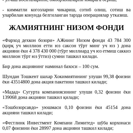
- кимматли когозларни чикариш, сотиб олиш, сотиш ва
уларбилан конунда белгиланган тарзда операциялар утказиш.
ЖАМИЯТНИНГ НИЗОМ ФОНДИ
«Фарход дехкон бозори» АЖнинг Низом фонди 43 784 300
(қирқ уч миллион етти юз саксон тўрт минг уч юз ) дона
акцияни ёки 4 378 430 000 (тўрт миллиард уч юз етмиш саккиз
миллион тўрт юз ўттиз) сумни ташкил килади.
Бир дона акциянинг наминал бахоси – 100 сум.
Шундан Тошкент шахар Хокимиятининг улуши 99,38 фоизни
ёки 43514800 дона акция пакетини ташкил килади;
«Мадад» Сугурта компаниясининг улуши 0,32 фоизни ёки
139068 дона акцияни ташкил қилади;
«Тошбозорсавдо» уюшмаси 0,10 фоизни ёки 45154 дона
акцияни ташкил килади;
«Фестлинк Инвестмент Компани Лимитед» шўба корхонаси
0,07 фоизини ёки 28997 дона акцияни ташкил килади;