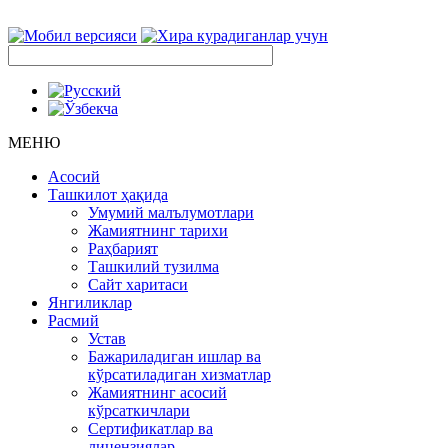
МЕНЮ
Асосий
Ташкилот ҳақида
Умумий малълумотлари
Жамиятнинг тарихи
Раҳбарият
Ташкилий тузилма
Сайт харитаси
Янгиликлар
Расмий
Устав
Бажариладиган ишлар ва
кўрсатиладиган хизматлар
Жамиятнинг асосий
кўрсаткичлари
Сертификатлар ва
лицензиялар