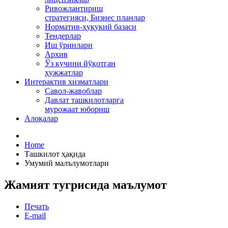
Ривожлантириш
стратегияси, Бизнес планлар
Норматив-ҳуқукий базаси
Тендерлар
Иш ўринлари
Архив
Ўз кучини йўқотган
ҳужжатлар
Интерактив хизматлари
Савол-жавоблар
Давлат ташкилотларга
мурожаат юбориш
Алоқалар
Home
Ташкилот ҳақида
Умумий малълумотлари
Жамият тугрисида маълумот
Печать
E-mail