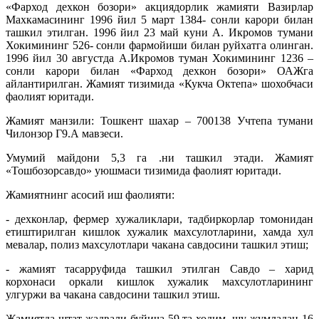
«Фарход дехкон бозори» акциядорлик жамияти Вазирлар
Махкамасининг 1996 йил 5 март 1384- сонли карори билан
ташкил этилган. 1996 йил 23 май куни А. Икромов тумани
Хокимининг 526- сонли фармойиши билан руйхатга олинган.
1996 йил 30 августда А.Икромов туман Хокимининг 1236 –
сонли карори билан «Фарход дехкон бозори» ОАЖга
айлантирилган. Жамият тизимида «Кукча Октепа» шохобчаси
фаолият юритади.
Жамият манзили: Тошкент шахар – 700138 Учтепа тумани
Чилонзор Г9.А мавзеси.
Умумий майдони 5,3 га .ни ташкил этади. Жамият
«Тошбозорсавдо» уюшмаси тизимида фаолият юритади.
Жамиятнинг асосий иш фаолияти:
- дехконлар, фермер хужаликлари, тадбиркорлар томонидан
етиштирилган кишлок хужалик махсулотларини, хамда хул
мевалар, полиз махсулотлари чакана савдосини ташкил этиш;
- жамият тасарруфида ташкил этилган Савдо – харид
корхонаси оркали кишлок хужалик махсулотларининг
улгуржи ва чакана савдосини ташкил этиш.
Жамиятда штат жадвали буйича 59 та ходим, шу жумладан 16