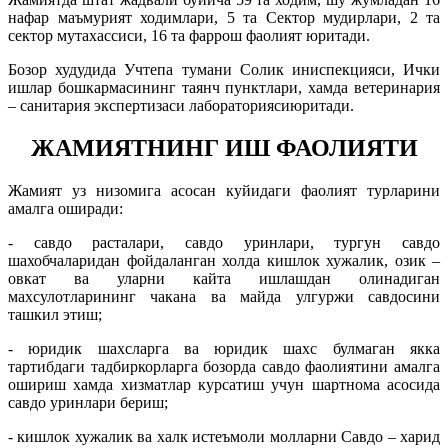
нафар маъмурият ходимлари, 5 та Сектор мудирлари, 2 та
сектор мутахассиси, 16 та фаррош фаолият юритади.
Бозор худудида Учтепа тумани Солик иниспекцияси, Ички
ишлар бошкармасининг таянч пунктлари, хамда ветеринария
– санитария экспертизаси лабораториясиюритади.
ЖАМИЯТНИНГ ИШ ФАОЛИЯТИ
Жамият уз низомига асосан куйидаги фаолият турларини
амалга оширади:
- савдо расталари, савдо уринлари, тургун савдо
шахобчаларидан фойдаланган холда кишлок хужалик, озик –
овкат ва уларни кайта ишлашдан олинадиган
махсулотларининг чакана ва майда улгуржи савдосини
ташкил этиш;
- юридик шахсларга ва юридик шахс булмаган якка
тартибдаги тадбиркорларга бозорда савдо фаолиятини амалга
ошириш хамда хизматлар курсатиш учун шартнома асосида
савдо уринлари бериш;
- кишлок хужалик ва халк истеъмоли молларни Савдо – харид