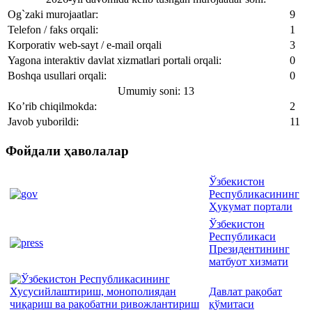
Og`zaki murojaatlar:
9
Telefon / faks orqali:
1
Korporativ web-sayt / e-mail orqali
3
Yagona interaktiv davlat xizmatlari portali orqali:
0
Boshqa usullari orqali:
0
Umumiy soni: 13
Ko’rib chiqilmokda:
2
Javob yuborildi:
11
Фойдали ҳаволалар
Ўзбекистон
Республикасининг
Ҳукумат портали
Ўзбекистон
Республикаси
Президентининг
матбуот хизмати
Давлат рақобат
қўмитаси