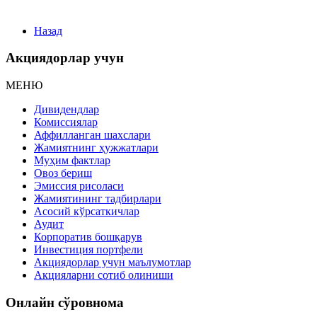
Назад
Акциядорлар учун
МЕНЮ
Дивидендлар
Комиссиялар
Аффилланган шахслари
Жамиятнинг ҳужжатлари
Муҳим фактлар
Овоз бериш
Эмиссия рисоласи
Жамиятининг тадбирлари
Асосий кўрсаткичлар
Аудит
Корпоратив бошқарув
Инвестиция портфели
Акциядорлар учун маълумотлар
Акцияларни сотиб олиниши
Онлайн сўровнома