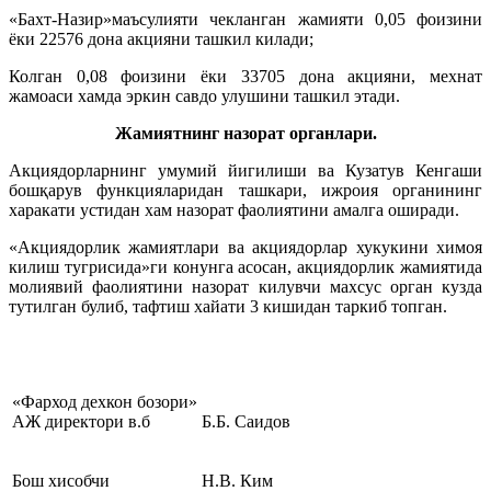
«Бахт-Назир»маъсулияти чекланган жамияти 0,05 фоизини
ёки 22576 дона акцияни ташкил килади;
Колган 0,08 фоизини ёки 33705 дона акцияни, мехнат
жамоаси хамда эркин савдо улушини ташкил этади.
Жамиятнинг назорат органлари.
Акциядорларнинг умумий йигилиши ва Кузатув Кенгаши
бошқарув функцияларидан ташкари, ижроия органининг
харакати устидан хам назорат фаолиятини амалга оширади.
«Акциядорлик жамиятлари ва акциядорлар хукукини химоя
килиш тугрисида»ги конунга асосан, акциядорлик жамиятида
молиявий фаолиятини назорат килувчи махсус орган кузда
тутилган булиб, тафтиш хайати 3 кишидан таркиб топган.
«Фарход дехкон бозори»
АЖ директори в.б
Б.Б. Саидов
Бош хисобчи
Н.В. Ким