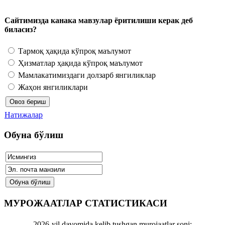
Сайтимизда канака мавзулар ёритилиши керак деб
биласиз?
Тармоқ ҳақида кўпроқ маълумот
Ҳизматлар ҳақида кўпроқ маълумот
Мамлакатимиздаги долзарб янгиликлар
Жаҳон янгиликлари
Натижалар
Обуна бўлиш
МУРОЖААТЛАР СТАТИСТИКАСИ
2026-yil davomida kelib tushgan murojaatlar soni: