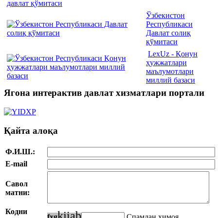
Ўзбекистон
Республикаси
Давлат солиқ
қўмитаси
LexUz - Қонун
ҳужжатлари
маълумотлари
миллий базаси
Ягона интерактив давлат хизматлари портали
Қайта алоқа
Ф.И.Ш.:
E-mail
Савол
матни:
Кодни
k
j
i
a
b
f
x
g
Спамдан ҳимоя