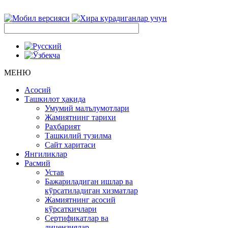
МЕНЮ
Асосий
Ташкилот ҳақида
Умумий малълумотлари
Жамиятнинг тарихи
Раҳбарият
Ташкилий тузилма
Сайт харитаси
Янгиликлар
Расмий
Устав
Бажариладиган ишлар ва
кўрсатиладиган хизматлар
Жамиятнинг асосий
кўрсаткичлари
Сертификатлар ва
лицензиялар