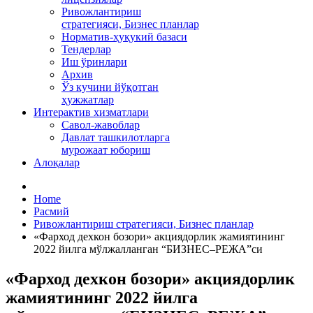
Ривожлантириш
стратегияси, Бизнес планлар
Норматив-ҳуқукий базаси
Тендерлар
Иш ўринлари
Архив
Ўз кучини йўқотган
ҳужжатлар
Интерактив хизматлари
Савол-жавоблар
Давлат ташкилотларга
мурожаат юбориш
Алоқалар
Home
Расмий
Ривожлантириш стратегияси, Бизнес планлар
«Фарход дехкон бозори» акциядорлик жамиятининг
2022 йилга мўлжалланган “БИЗНЕС–РЕЖА”си
«Фарход дехкон бозори» акциядорлик
жамиятининг 2022 йилга