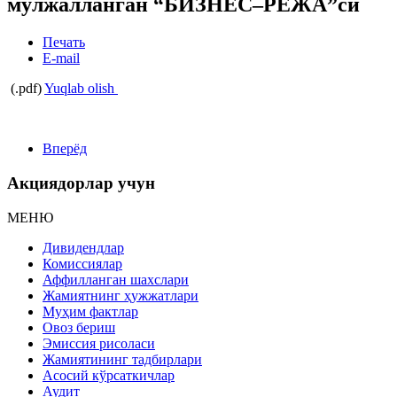
мўлжалланган “БИЗНЕС–РЕЖА”си
Печать
E-mail
(.pdf)
Yuqlab olish
Вперёд
Акциядорлар учун
МЕНЮ
Дивидендлар
Комиссиялар
Аффилланган шахслари
Жамиятнинг ҳужжатлари
Муҳим фактлар
Овоз бериш
Эмиссия рисоласи
Жамиятининг тадбирлари
Асосий кўрсаткичлар
Аудит