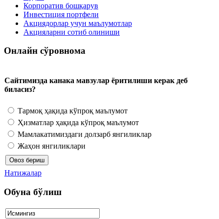
Корпоратив бошқарув
Инвестиция портфели
Акциядорлар учун маълумотлар
Акцияларни сотиб олиниши
Онлайн сўровнома
Сайтимизда канака мавзулар ёритилиши керак деб
биласиз?
Тармоқ ҳақида кўпроқ маълумот
Ҳизматлар ҳақида кўпроқ маълумот
Мамлакатимиздаги долзарб янгиликлар
Жаҳон янгиликлари
Натижалар
Обуна бўлиш