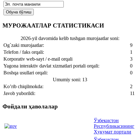
МУРОЖААТЛАР СТАТИСТИКАСИ
2026-yil davomida kelib tushgan murojaatlar soni:
Og`zaki murojaatlar:
9
Telefon / faks orqali:
1
Korporativ web-sayt / e-mail orqali
3
Yagona interaktiv davlat xizmatlari portali orqali:
0
Boshqa usullari orqali:
0
Umumiy soni: 13
Ko’rib chiqilmokda:
2
Javob yuborildi:
11
Фойдали ҳаволалар
Ўзбекистон
Республикасининг
Ҳукумат портали
Ўзбекистон