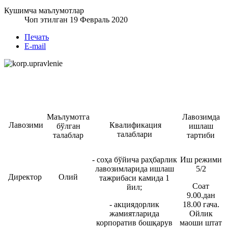
Кушимча маълумотлар
Чоп этилган 19 Февраль 2020
Печать
E-mail
Маълумотга
Лавозимда
Лавозими
Квалификация
бўлган
ишлаш
талаблари
талаблар
тартиби
- соҳа бўйича раҳбарлик
Иш режими
лавозимларида ишлаш
5/2
Директор
Олий
тажрибаси камида 1
Соат
йил;
9.00.дан
- акциядорлик
18.00 гача.
жамиятларида
Ойлик
корпоратив бошқарув
маоши штат