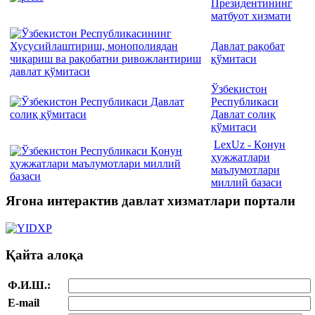
Президентининг
матбуот хизмати
Давлат рақобат
қўмитаси
Ўзбекистон
Республикаси
Давлат солиқ
қўмитаси
LexUz - Қонун
ҳужжатлари
маълумотлари
миллий базаси
Ягона интерактив давлат хизматлари портали
Қайта алоқа
Ф.И.Ш.:
E-mail