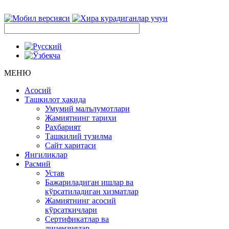
МЕНЮ
Асосий
Ташкилот ҳақида
Умумий малълумотлари
Жамиятнинг тарихи
Раҳбарият
Ташкилий тузилма
Сайт харитаси
Янгиликлар
Расмий
Устав
Бажариладиган ишлар ва
кўрсатиладиган хизматлар
Жамиятнинг асосий
кўрсаткичлари
Сертификатлар ва
лицензиялар