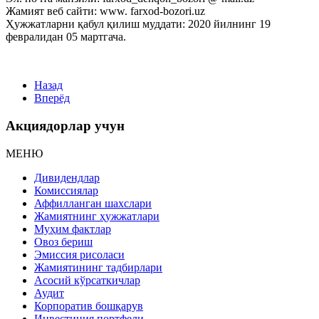
Жамият веб сайти: www. farxod-bozori.uz
Ҳужжатларни қабул қилиш муддати: 2020 йилнинг 19
февралидан 05 мартгача.
Назад
Вперёд
Акциядорлар учун
МЕНЮ
Дивидендлар
Комиссиялар
Аффилланган шахслари
Жамиятнинг ҳужжатлари
Муҳим фактлар
Овоз бериш
Эмиссия рисоласи
Жамиятининг тадбирлари
Асосий кўрсаткичлар
Аудит
Корпоратив бошқарув
Инвестиция портфели