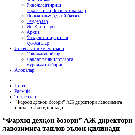
Ривожлантириш
стратегияси, Бизнес планлар
Норматив-ҳуқукий базаси
Тендерлар
Иш ўринлари
Архив
Ўз кучини йўқотган
ҳужжатлар
Интерактив хизматлари
Савол-жавоблар
Давлат ташкилотларга
мурожаат юбориш
Алоқалар
Home
Расмий
Тендерлар
“Фарход деҳқон бозори” АЖ директори лавозимига
танлов эълон қилинади
“Фарход деҳқон бозори” АЖ директори
лавозимига танлов эълон қилинади