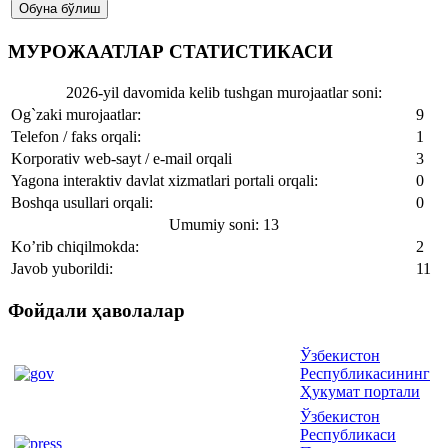
МУРОЖААТЛАР СТАТИСТИКАСИ
2026-yil davomida kelib tushgan murojaatlar soni:
Og`zaki murojaatlar:
9
Telefon / faks orqali:
1
Korporativ web-sayt / e-mail orqali
3
Yagona interaktiv davlat xizmatlari portali orqali:
0
Boshqa usullari orqali:
0
Umumiy soni: 13
Ko’rib chiqilmokda:
2
Javob yuborildi:
11
Фойдали ҳаволалар
Ўзбекистон
Республикасининг
Ҳукумат портали
Ўзбекистон
Республикаси