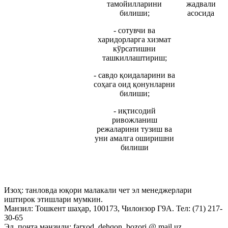
тамойилларини
жадвали
билиши;
асосида
- сотувчи ва
харидорларга хизмат
кўрсатишни
ташкиллаштириш;
- савдо қоидаларини ва
соҳага оид қонунларни
билиши;
- иқтисодий
ривожланиш
режаларини тузиш ва
уни амалга оширишни
билиши
Изоҳ: танловда юқори малакали чет эл менеджерлари
иштирок этишлари мумкин.
Манзил: Тошкент шаҳар, 100173, Чилонзор Г9А. Тел: (71) 217-
30-65
Эл. почта манзили: farxod_dehqon_bozori @ mail.uz