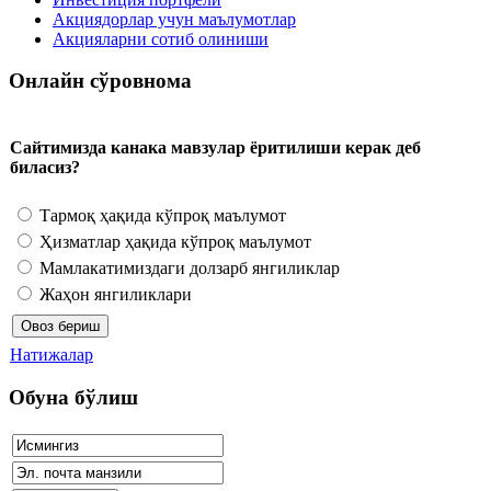
Акциядорлар учун маълумотлар
Акцияларни сотиб олиниши
Онлайн сўровнома
Сайтимизда канака мавзулар ёритилиши керак деб
биласиз?
Тармоқ ҳақида кўпроқ маълумот
Ҳизматлар ҳақида кўпроқ маълумот
Мамлакатимиздаги долзарб янгиликлар
Жаҳон янгиликлари
Натижалар
Обуна бўлиш