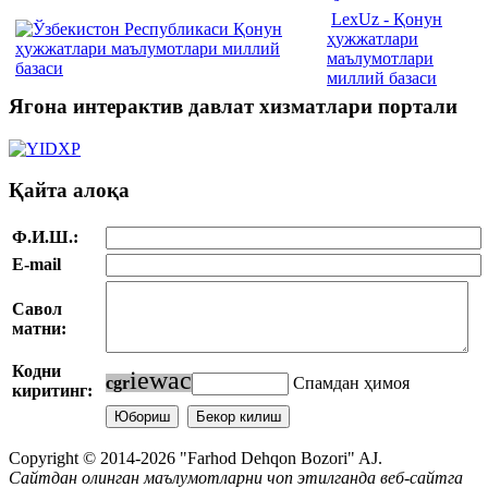
LexUz - Қонун
ҳужжатлари
маълумотлари
миллий базаси
Ягона интерактив давлат хизматлари портали
Қайта алоқа
Ф.И.Ш.:
E-mail
Савол
матни:
Кодни
i
e
w
a
c
c
g
r
Спамдан ҳимоя
киритинг:
Copyright © 2014-2026 "Farhod Dehqon Bozori" AJ.
Сайтдан олинган маълумотларни чоп этилганда веб-сайтга