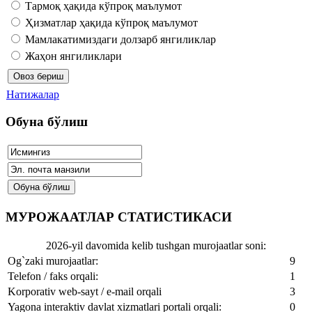
Тармоқ ҳақида кўпроқ маълумот
Ҳизматлар ҳақида кўпроқ маълумот
Мамлакатимиздаги долзарб янгиликлар
Жаҳон янгиликлари
Натижалар
Обуна бўлиш
МУРОЖААТЛАР СТАТИСТИКАСИ
2026-yil davomida kelib tushgan murojaatlar soni:
Og`zaki murojaatlar:
9
Telefon / faks orqali:
1
Korporativ web-sayt / e-mail orqali
3
Yagona interaktiv davlat xizmatlari portali orqali:
0