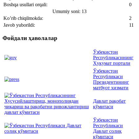
Boshqa usullari orqali:
0
Umumiy soni: 13
Ko’rib chiqilmokda:
2
Javob yuborildi:
11
Фойдали ҳаволалар
Ўзбекистон
Республикасининг
Ҳукумат портали
Ўзбекистон
Республикаси
Президентининг
матбуот хизмати
Давлат рақобат
қўмитаси
Ўзбекистон
Республикаси
Давлат солиқ
қўмитаси