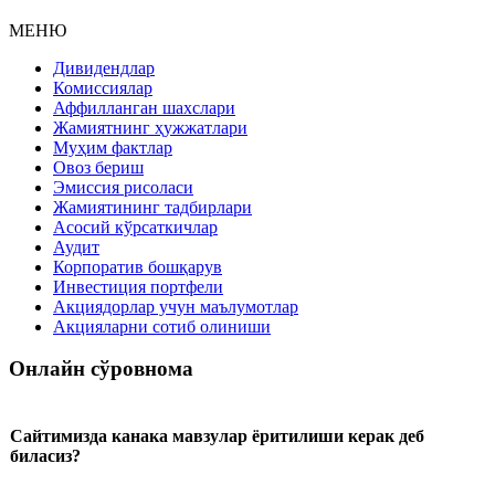
МЕНЮ
Дивидендлар
Комиссиялар
Аффилланган шахслари
Жамиятнинг ҳужжатлари
Муҳим фактлар
Овоз бериш
Эмиссия рисоласи
Жамиятининг тадбирлари
Асосий кўрсаткичлар
Аудит
Корпоратив бошқарув
Инвестиция портфели
Акциядорлар учун маълумотлар
Акцияларни сотиб олиниши
Онлайн сўровнома
Сайтимизда канака мавзулар ёритилиши керак деб
биласиз?