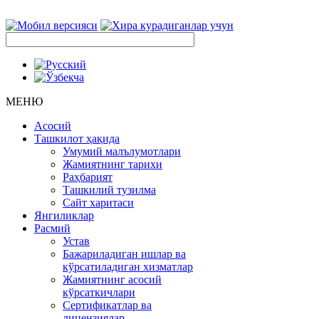
МЕНЮ
Асосий
Ташкилот ҳақида
Умумий малълумотлари
Жамиятнинг тарихи
Раҳбарият
Ташкилий тузилма
Сайт харитаси
Янгиликлар
Расмий
Устав
Бажариладиган ишлар ва
кўрсатиладиган хизматлар
Жамиятнинг асосий
кўрсаткичлари
Сертификатлар ва
лицензиялар