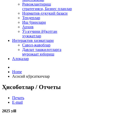
Ривожлантириш
стратегияси, Бизнес планлар
Норматив-ҳуқукий базаси
Тендерлар
Иш ўринлари
Архив
Ўз кучини йўқотган
ҳужжатлар
Интерактив хизматлари
Савол-жавоблар
Давлат ташкилотларга
мурожаат юбориш
Алоқалар
Home
Асосий кўрсаткичлар
Ҳисоботлар / Отчеты
Печать
E-mail
2025 y
ill