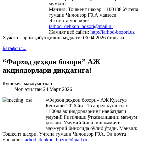
мумкин.
Манзил: Тошкент шахар – 100138 Учтепа
тумани Чилонзор Г9.А мавзеси
Эл.почта манзили:
farhod_dehkon_bozori@mail.ru
Жамият веб сайти:
http://farhod-bozori.uz
Ҳужжатларни қабул қилиш муддати: 06.04.2026 йилгача
Батафсил...
“Фарход деҳқон бозори” АЖ
акциядорлари диққатига!
Кушимча маълумотлар
Чоп этилган 24 Март 2026
«Фарход деҳқон бозори» АЖ Кузатув
Кенгаши 2026 йил 15 апрел куни соат
11.00да акциядорларнинг навбатдаги
умумий йиғилиши ўтказилишини маълум
қилади. Умумий йиғилиш жамият
маъмурий биносида бўлиб ўтади. Манзил:
Тошкент шаҳри, Учтепа тумани Чилонзор Г9А. Эл.почта
манзили:
farhod_dehkon_bozori@mail.ru