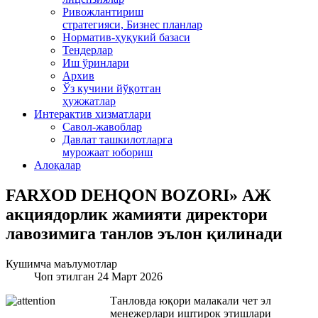
Ривожлантириш
стратегияси, Бизнес планлар
Норматив-ҳуқукий базаси
Тендерлар
Иш ўринлари
Архив
Ўз кучини йўқотган
ҳужжатлар
Интерактив хизматлари
Савол-жавоблар
Давлат ташкилотларга
мурожаат юбориш
Алоқалар
FARXOD DEHQON BOZORI» АЖ
акциядорлик жамияти директори
лавозимига танлов эълон қилинади
Кушимча маълумотлар
Чоп этилган 24 Март 2026
Танловда юқори малакали чет эл
менежерлари иштирок этишлари