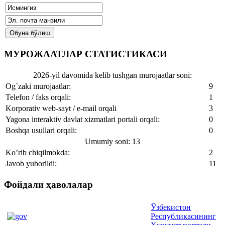
МУРОЖААТЛАР СТАТИСТИКАСИ
2026-yil davomida kelib tushgan murojaatlar soni:
Og`zaki murojaatlar:
9
Telefon / faks orqali:
1
Korporativ web-sayt / e-mail orqali
3
Yagona interaktiv davlat xizmatlari portali orqali:
0
Boshqa usullari orqali:
0
Umumiy soni: 13
Ko’rib chiqilmokda:
2
Javob yuborildi:
11
Фойдали ҳаволалар
Ўзбекистон
Республикасининг