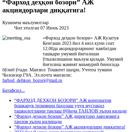
“Фарход деҳқон бозори” АЖ
акциядорлари диққатига!
Кушимча маълумотлар
Чоп этилган 07 Июнь 2023
«Фарход деҳқон бозори» АЖ Кузатув
Кенгаши 2023 йил 4 июл куни соат
12.00да акциядорларнинг навбатдан
ташқари умумий йиғилиши
ўтказилишини маълум қилади. Умумий
йиғилиш жамият маъмурий биносида
бўлиб ўтади. Манзил: Тошкент шаҳри, Учтепа тумани
Чилонзор Г9А. Эл.почта манзили:
farhod_dehkon_bozori@mail.ru
Батафсил...
“ФАРХОД ДЕҲҚОН БОЗОРИ” АЖ корпоратив
бошқарув тизимини баҳолаш учун мустақил
ташкилотларни танлаш бўйича ТАНЛОВ эълон қилади
“Фарход деҳқон бозори” АЖ директори лавозимига
танлов эълон қилинади
“Фарход деҳқон бозори” АЖ акциядорлари диққатига!