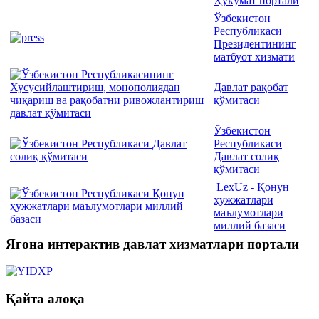
Ҳукумат портали
Ўзбекистон
Республикаси
Президентининг
матбуот хизмати
Давлат рақобат
қўмитаси
Ўзбекистон
Республикаси
Давлат солиқ
қўмитаси
LexUz - Қонун
ҳужжатлари
маълумотлари
миллий базаси
Ягона интерактив давлат хизматлари портали
Қайта алоқа