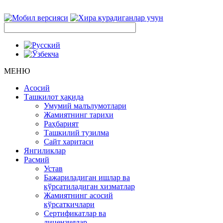
МЕНЮ
Асосий
Ташкилот ҳақида
Умумий малълумотлари
Жамиятнинг тарихи
Раҳбарият
Ташкилий тузилма
Сайт харитаси
Янгиликлар
Расмий
Устав
Бажариладиган ишлар ва
кўрсатиладиган хизматлар
Жамиятнинг асосий
кўрсаткичлари
Сертификатлар ва
лицензиялар