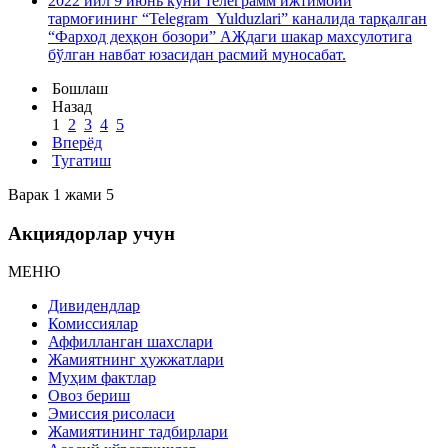
2022 йил 9 июнь куни телеграмм ижтимоий
тармоғининг “Telegram_Yulduzlari” каналида тарқалган
“Фарход деҳқон бозори” АЖдаги шакар махсулотига
бўлган навбат юзасидан расмий муносабат.
Бошлаш
Назад
1
2
3
4
5
Вперёд
Тугатиш
Варак 1 жами 5
Акциядорлар учун
МЕНЮ
Дивидендлар
Комиссиялар
Аффилланган шахслари
Жамиятнинг ҳужжатлари
Муҳим фактлар
Овоз бериш
Эмиссия рисоласи
Жамиятининг тадбирлари