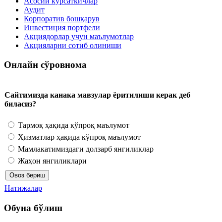
Асосий кўрсаткичлар
Аудит
Корпоратив бошқарув
Инвестиция портфели
Акциядорлар учун маълумотлар
Акцияларни сотиб олиниши
Онлайн сўровнома
Сайтимизда канака мавзулар ёритилиши керак деб
биласиз?
Тармоқ ҳақида кўпроқ маълумот
Ҳизматлар ҳақида кўпроқ маълумот
Мамлакатимиздаги долзарб янгиликлар
Жаҳон янгиликлари
Натижалар
Обуна бўлиш