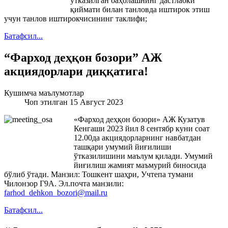
ўтказилган баҳолашнинг дастлабки
қиймати билан танловда иштирок этиш
учун танлов иштирокчисининг таклифи;
Батафсил...
“Фарход деҳқон бозори” АЖ
акциядорлари диққатига!
Кушимча маълумотлар
Чоп этилган 15 Август 2023
«Фарход деҳқон бозори» АЖ Кузатув
Кенгаши 2023 йил 8 сентябр куни соат
12.00да акциядорларнинг навбатдан
ташқари умумий йиғилиши
ўтказилишини маълум қилади. Умумий
йиғилиш жамият маъмурий биносида
бўлиб ўтади. Манзил: Тошкент шаҳри, Учтепа тумани
Чилонзор Г9А. Эл.почта манзили:
farhod_dehkon_bozori@mail.ru
Батафсил...