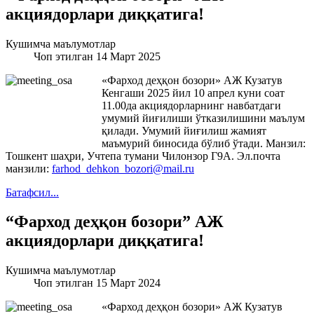
акциядорлари диққатига!
Кушимча маълумотлар
Чоп этилган 14 Март 2025
«Фарход деҳқон бозори» АЖ Кузатув
Кенгаши 2025 йил 10 апрел куни соат
11.00да акциядорларнинг навбатдаги
умумий йиғилиши ўтказилишини маълум
қилади. Умумий йиғилиш жамият
маъмурий биносида бўлиб ўтади. Манзил:
Тошкент шаҳри, Учтепа тумани Чилонзор Г9А. Эл.почта
манзили:
farhod_dehkon_bozori@mail.ru
Батафсил...
“Фарход деҳқон бозори” АЖ
акциядорлари диққатига!
Кушимча маълумотлар
Чоп этилган 15 Март 2024
«Фарход деҳқон бозори» АЖ Кузатув