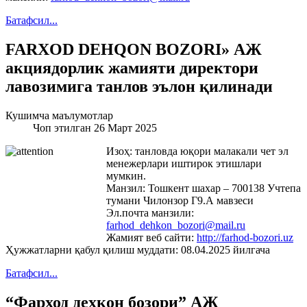
Батафсил...
FARXOD DEHQON BOZORI» АЖ
акциядорлик жамияти директори
лавозимига танлов эълон қилинади
Кушимча маълумотлар
Чоп этилган 26 Март 2025
Изоҳ: танловда юқори малакали чет эл
менежерлари иштирок этишлари
мумкин.
Манзил: Тошкент шахар – 700138 Учтепа
тумани Чилонзор Г9.А мавзеси
Эл.почта манзили:
farhod_dehkon_bozori@mail.ru
Жамият веб сайти:
http://farhod-bozori.uz
Ҳужжатларни қабул қилиш муддати: 08.04.2025 йилгача
Батафсил...
“Фарход деҳқон бозори” АЖ