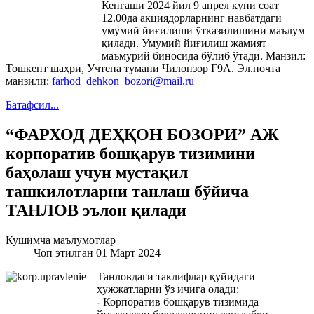
Кенгаши 2024 йил 9 апрел куни соат
12.00да акциядорларнинг навбатдаги
умумий йиғилиши ўтказилишини маълум
қилади. Умумий йиғилиш жамият
маъмурий биносида бўлиб ўтади. Манзил:
Тошкент шаҳри, Учтепа тумани Чилонзор Г9А. Эл.почта
манзили:
farhod_dehkon_bozori@mail.ru
Батафсил...
“ФАРХОД ДЕҲҚОН БОЗОРИ” АЖ
корпоратив бошқарув тизимини
баҳолаш учун мустақил
ташкилотларни танлаш бўйича
ТАНЛОВ эълон қилади
Кушимча маълумотлар
Чоп этилган 01 Март 2024
Танловдаги таклифлар қуйидаги
ҳужжатларни ўз ичига олади:
- Корпоратив бошқарув тизимида