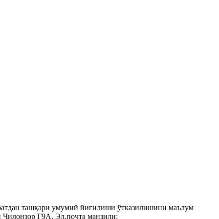
авбатдан ташқари умумий йиғилиши ўтказилишини маълум
 Чилонзор Г9А. Эл.почта манзили: