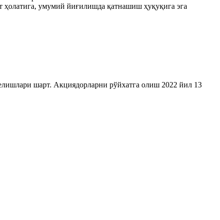
т ҳолатига, умумий йиғилишда қатнашиш ҳуқуқига эга
лишлари шарт. Акциядорларни рўйхатга олиш 2022 йил 13