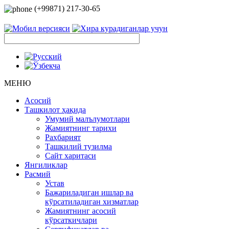
(+99871) 217-30-65
МЕНЮ
Асосий
Ташкилот ҳақида
Умумий малълумотлари
Жамиятнинг тарихи
Раҳбарият
Ташкилий тузилма
Сайт харитаси
Янгиликлар
Расмий
Устав
Бажариладиган ишлар ва
кўрсатиладиган хизматлар
Жамиятнинг асосий
кўрсаткичлари