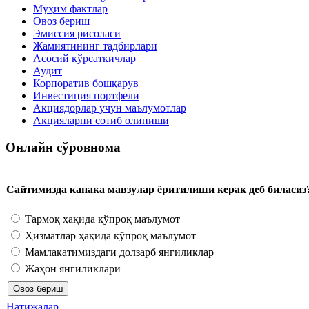
Муҳим фактлар
Овоз бериш
Эмиссия рисоласи
Жамиятининг тадбирлари
Асосий кўрсаткичлар
Аудит
Корпоратив бошқарув
Инвестиция портфели
Акциядорлар учун маълумотлар
Акцияларни сотиб олиниши
Онлайн сўровнома
Сайтимизда канака мавзулар ёритилиши керак деб биласиз
Тармоқ ҳақида кўпроқ маълумот
Ҳизматлар ҳақида кўпроқ маълумот
Мамлакатимиздаги долзарб янгиликлар
Жаҳон янгиликлари
Натижалар