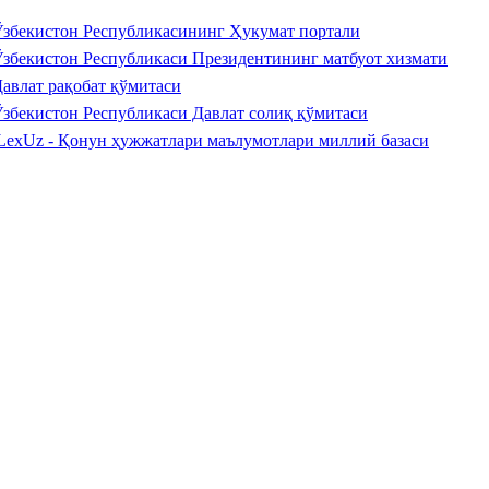
збекистон Республикасининг Ҳукумат портали
збекистон Республикаси Президентининг матбуот хизмати
авлат рақобат қўмитаси
збекистон Республикаси Давлат солиқ қўмитаси
LexUz - Қонун ҳужжатлари маълумотлари миллий базаси