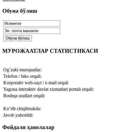
Обуна бўлиш
МУРОЖААТЛАР СТАТИСТИКАСИ
Og`zaki murojaatlar:
Telefon / faks orqali:
Korporativ web-sayt / e-mail orqali
Yagona interaktiv davlat xizmatlari portali orqali:
Boshqa usullari orqali:
Ko’rib chiqilmokda:
Javob yuborildi:
Фойдали ҳаволалар