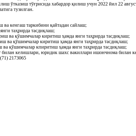
иш ўтказиш тўғрисида хабардор қилиш учун 2022 йил 22 авгус
латига тузилган.
ш ва кенгаш таркибини қайтадан сайлаш;
янги таҳрирда тасдиқлаш;
риш ва қўшимчалар киритиш ҳамда янги таҳрирда тасдиқлаш;
риш ва қўшимчалар киритиш ҳамда янги таҳрирда тасдиқлаш;
ш ва қўшимчалар кпиритиш ҳамда янги таҳрирда тасдиқлаш;
билан келишлари, юридик шахс вакиллари ишончнома билан ке
(71) 2173065