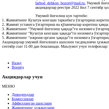
farhod_dehkon_bozori@mail.ru
.
Умумий йиғил
акциядорлар реестри 2022 йил 7 сентябр ҳо
Умумий йиғилиш кун тартиби:
1. Жамиятнинг Кузатув кенгаши таркибига ўзгартириш кирити
2. Жамият уставига ўзгартириш ва қўшимчалар киритиш ҳамда 
3. Жамиятнинг “Умумий йиғилиш ҳақида”ги низомига ўзгарти
4. Жамиятнинг “Кузатув кенгаши ҳақида”ги низомига ўзгарти
5. Жамиятнинг “ижроия органи ҳақида”ги низомига ўзгартири
Акциядорлар умумий йиғилишга шахсини тасдиқловчи ҳужжат 
сентябр соат 11-00 дан бошланади. Маълумот учун телефонлар: 
Назад
Вперёд
Акциядорлар учун
МЕНЮ
Дивидендлар
Комиссиялар
Аффилланган шахслари
Жамиятнинг ҳужжатлари