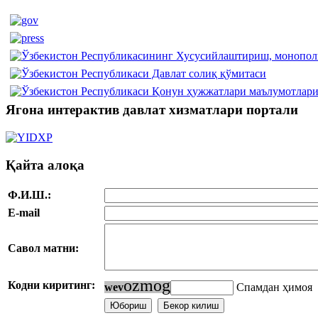
Ягона интерактив давлат хизматлари портали
Қайта алоқа
Ф.И.Ш.:
E-mail
Савол матни:
o
z
m
o
g
Кодни киритинг:
w
e
v
Спамдан ҳимоя