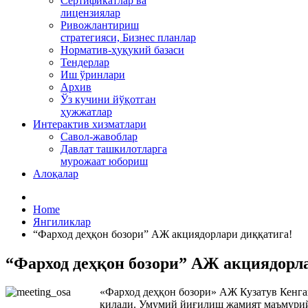
Сертификатлар ва
лицензиялар
Ривожлантириш
стратегияси, Бизнес планлар
Норматив-ҳуқукий базаси
Тендерлар
Иш ўринлари
Архив
Ўз кучини йўқотган
ҳужжатлар
Интерактив хизматлари
Савол-жавоблар
Давлат ташкилотларга
мурожаат юбориш
Алоқалар
Home
Янгиликлар
“Фарход деҳқон бозори” АЖ акциядорлари диққатига!
“Фарход деҳқон бозори” АЖ акциядорл
«Фарход деҳқон бозори» АЖ Кузатув Кенга
қилади. Умумий йиғилиш жамият маъмурий 