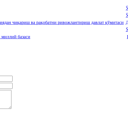
Ў
Ў
Д
Ў