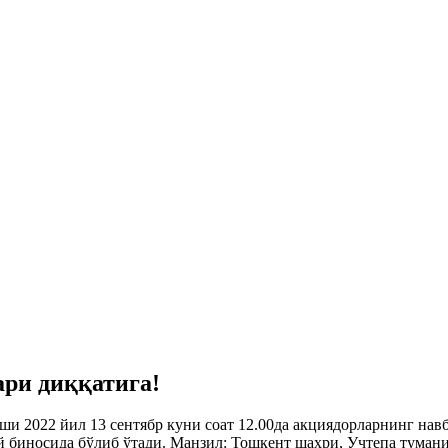
ари диққатига!
ши 2022 йил 13 сентябр куни соат 12.00да акциядорларнинг н
биносида бўлиб ўтади. Манзил: Тошкент шаҳри, Учтепа тумани