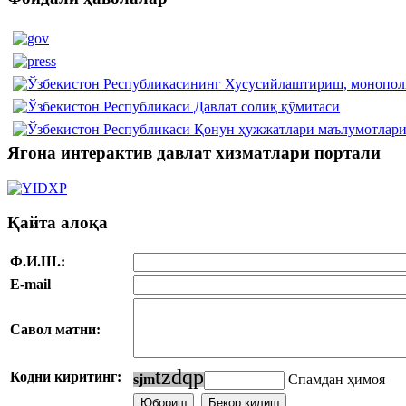
Ягона интерактив давлат хизматлари портали
Қайта алоқа
Ф.И.Ш.:
E-mail
Савол матни:
t
z
d
q
p
Кодни киритинг:
s
j
m
Спамдан ҳимоя