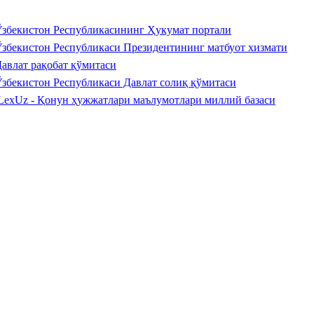
збекистон Республикасининг Ҳукумат портали
збекистон Республикаси Президентининг матбуот хизмати
авлат рақобат қўмитаси
збекистон Республикаси Давлат солиқ қўмитаси
LexUz - Қонун ҳужжатлари маълумотлари миллий базаси