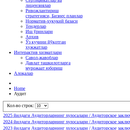
Сертификатлар ва
лицензиялар
Ривожлантириш
стратегияси, Бизнес планлар
Норматив-ҳуқукий базаси
Тендерлар
Иш ўринлари
Архив
Ўз кучини йўқотган
ҳужжатлар
Интерактив хизматлари
Савол-жавоблар
Давлат ташкилотларга
мурожаат юбориш
Алоқалар
Home
Аудит
Кол-во строк:
2025 йилдаги Аудиторларнинг хулосалари / Аудиторское заключ
2024 йилдаги Аудиторларнинг хулосалари / Аудиторское заключ
2023 йилдаги Аудиторларнинг хулосалари / Аудиторское заключ