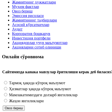
Жамиятнинг ҳужжатлари
Муҳим фактлар
Овоз бериш
Эмиссия рисоласи
Жамиятининг тадбирлари
Асосий кўрсаткичлар
Аудит
Корпоратив бошқарув
Инвестиция портфели
Акциядорлар учун маълумотлар
Акцияларни сотиб олиниши
Онлайн сўровнома
Сайтимизда канака мавзулар ёритилиши керак деб биласиз
Тармоқ ҳақида кўпроқ маълумот
Ҳизматлар ҳақида кўпроқ маълумот
Мамлакатимиздаги долзарб янгиликлар
Жаҳон янгиликлари