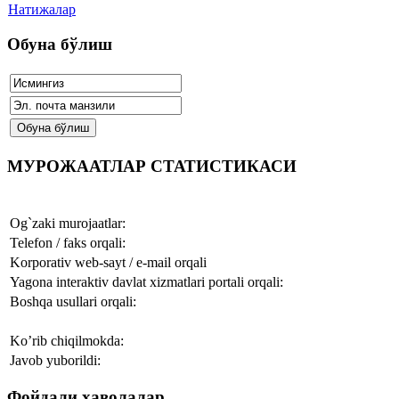
Натижалар
Обуна бўлиш
МУРОЖААТЛАР СТАТИСТИКАСИ
Og`zaki murojaatlar:
Telefon / faks orqali:
Korporativ web-sayt / e-mail orqali
Yagona interaktiv davlat xizmatlari portali orqali:
Boshqa usullari orqali:
Ko’rib chiqilmokda:
Javob yuborildi:
Фойдали ҳаволалар