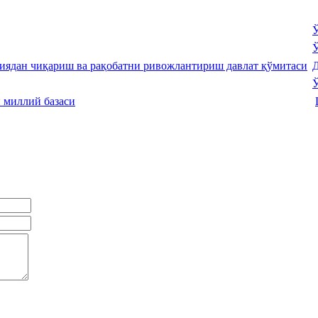
Ў
Ў
Д
Ў