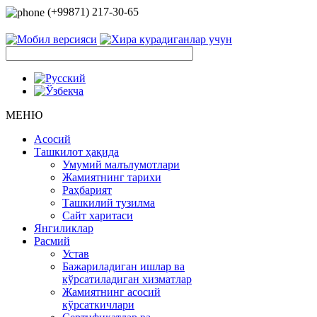
(+99871) 217-30-65
МЕНЮ
Асосий
Ташкилот ҳақида
Умумий малълумотлари
Жамиятнинг тарихи
Раҳбарият
Ташкилий тузилма
Сайт харитаси
Янгиликлар
Расмий
Устав
Бажариладиган ишлар ва
кўрсатиладиган хизматлар
Жамиятнинг асосий
кўрсаткичлари