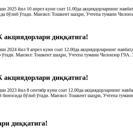
ши 2025 йил 10 апрел куни соат 11.00да акциядорларнинг навб
 бўлиб ўтади. Манзил: Тошкент шаҳри, Учтепа тумани Чилонз
Ж акциядорлари диққатига!
ши 2024 йил 9 апрел куни соат 12.00да акциядорларнинг навб
ўтади. Манзил: Тошкент шаҳри, Учтепа тумани Чилонзор Г9А. 
Ж акциядорлари диққатига!
ши 2023 йил 8 сентябр куни соат 12.00да акциядорларнинг на
биносида бўлиб ўтади. Манзил: Тошкент шаҳри, Учтепа тумани
ари диққатига!