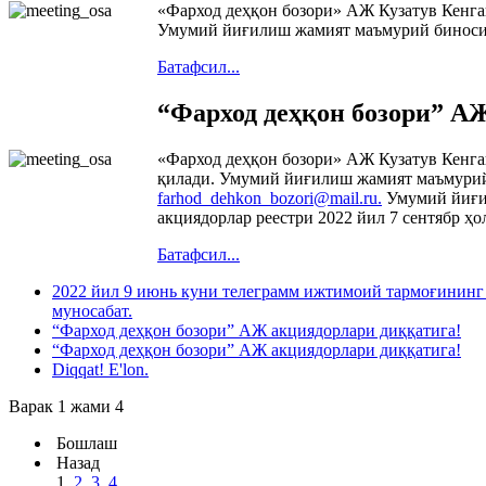
«Фарход деҳқон бозори» АЖ Кузатув Кенга
Умумий йиғилиш жамият маъмурий биносида
Батафсил...
“Фарход деҳқон бозори” А
«Фарход деҳқон бозори» АЖ Кузатув Кенга
қилади. Умумий йиғилиш жамият маъмурий 
farhod_dehkon_bozori@mail.ru
.
Умумий йиғил
акциядорлар реестри 2022 йил 7 сентябр ҳо
Батафсил...
2022 йил 9 июнь куни телеграмм ижтимоий тармоғининг “
муносабат.
“Фарход деҳқон бозори” АЖ акциядорлари диққатига!
“Фарход деҳқон бозори” АЖ акциядорлари диққатига!
Diqqat! E'lon.
Варак 1 жами 4
Бошлаш
Назад
1
2
3
4