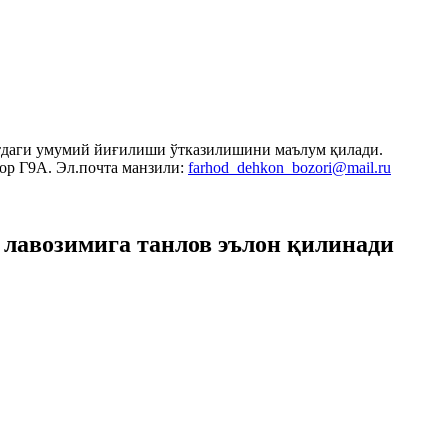
атдаги умумий йиғилиши ўтказилишини маълум қилади.
ор Г9А. Эл.почта манзили:
farhod_dehkon_bozori@mail.ru
возимига танлов эълон қилинади