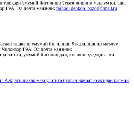
дан ташқари умумий йиғилиши ўтказилишини маълум қилади.
ор Г9А. Эл.почта манзили:
farhod_dehkon_bozori@mail.ru
авбатдан ташқари умумий йиғилиши ўтказилишини маълум
 Чилонзор Г9А. Эл.почта манзили:
т ҳолатига, умумий йиғилишда қатнашиш ҳуқуқига эга
ри” АЖдаги шакар махсулотига бўлган навбат юзасидан расмий