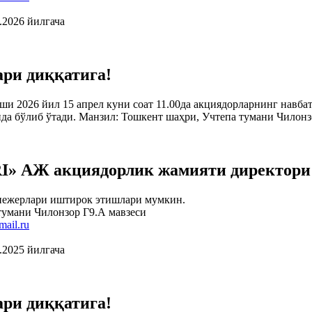
.2026 йилгача
ари диққатига!
ши 2026 йил 15 апрел куни соат 11.00да акциядорларнинг навб
 бўлиб ўтади. Манзил: Тошкент шаҳри, Учтепа тумани Чилонз
Ж акциядорлик жамияти директори ла
енежерлари иштирок этишлари мумкин.
тумани Чилонзор Г9.А мавзеси
ail.ru
.2025 йилгача
ари диққатига!