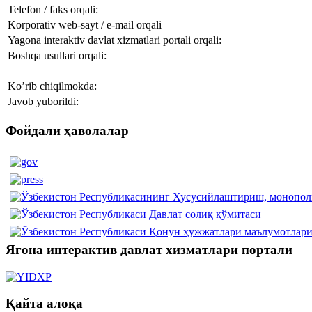
Telefon / faks orqali:
Korporativ web-sayt / e-mail orqali
Yagona interaktiv davlat xizmatlari portali orqali:
Boshqa usullari orqali:
Ko’rib chiqilmokda:
Javob yuborildi:
Фойдали ҳаволалар
Ягона интерактив давлат хизматлари портали
Қайта алоқа