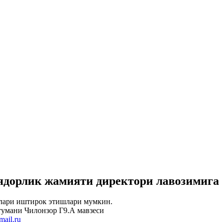
лик жамияти директори лавозимига т
рлари иштирок этишлари мумкин.
тумани Чилонзор Г9.А мавзеси
ail.ru