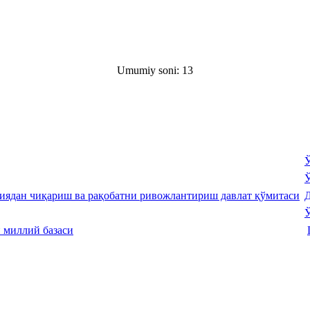
Umumiy soni: 13
Ў
Ў
Д
Ў