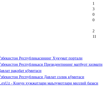
1
3
0
0
2
11
збекистон Республикасининг Ҳукумат портали
збекистон Республикаси Президентининг матбуот хизмати
авлат рақобат қўмитаси
збекистон Республикаси Давлат солиқ қўмитаси
LexUz - Қонун ҳужжатлари маълумотлари миллий базаси