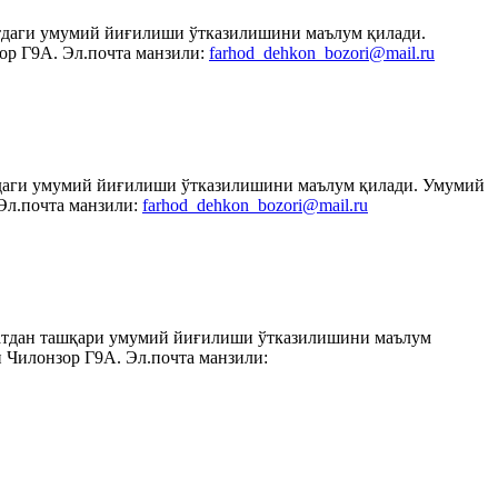
атдаги умумий йиғилиши ўтказилишини маълум қилади.
ор Г9А. Эл.почта манзили:
farhod_dehkon_bozori@mail.ru
атдаги умумий йиғилиши ўтказилишини маълум қилади. Умумий
Эл.почта манзили:
farhod_dehkon_bozori@mail.ru
вбатдан ташқари умумий йиғилиши ўтказилишини маълум
 Чилонзор Г9А. Эл.почта манзили: