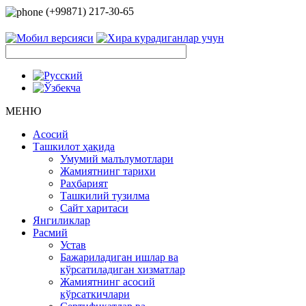
(+99871) 217-30-65
МЕНЮ
Асосий
Ташкилот ҳақида
Умумий малълумотлари
Жамиятнинг тарихи
Раҳбарият
Ташкилий тузилма
Сайт харитаси
Янгиликлар
Расмий
Устав
Бажариладиган ишлар ва
кўрсатиладиган хизматлар
Жамиятнинг асосий
кўрсаткичлари