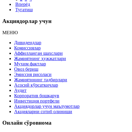
Вперёд
Тугатиш
Акциядорлар учун
МЕНЮ
Дивидендлар
Комиссиялар
Аффилланган шахслари
Жамиятнинг ҳужжатлари
Муҳим фактлар
Овоз бериш
Эмиссия рисоласи
Жамиятининг тадбирлари
Асосий кўрсаткичлар
Аудит
Корпоратив бошқарув
Инвестиция портфели
Акциядорлар учун маълумотлар
Акцияларни сотиб олиниши
Онлайн сўровнома