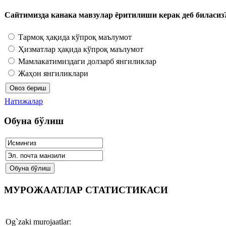
Сайтимизда канака мавзулар ёритилиши керак деб биласиз
Тармоқ ҳақида кўпроқ маълумот
Ҳизматлар ҳақида кўпроқ маълумот
Мамлакатимиздаги долзарб янгиликлар
Жаҳон янгиликлари
Натижалар
Обуна бўлиш
МУРОЖААТЛАР СТАТИСТИКАСИ
Og`zaki murojaatlar: