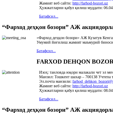
Жамият веб сайти:
http://farhod-bozori.uz
Ҳужжатларни қабул қилиш муддати: 06.04
Батафсил...
“Фарход деҳқон бозори” АЖ акциядорл
«Фарход деҳқон бозори» АЖ Кузатув Кенга
Умумий йиғилиш жамият маъмурий биносида
Батафсил...
FARXOD DEHQON BOZORI» А
Изоҳ: танловда юқори малакали чет эл м
Манзил: Тошкент шахар – 700138 Учтепа 
Эл.почта манзили:
farhod_dehkon_bozori@m
Жамият веб сайти:
http://farhod-bozori.uz
Ҳужжатларни қабул қилиш муддати: 08.04
Батафсил...
“Фарход деҳқон бозори” АЖ акциядорл