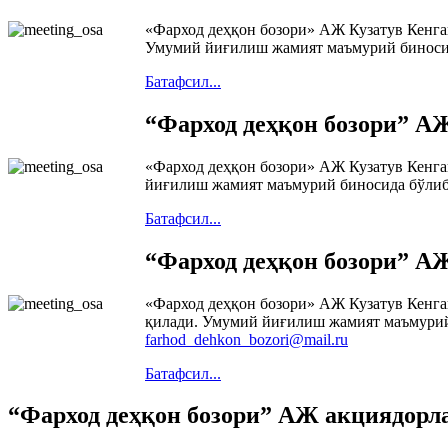
«Фарход деҳқон бозори» АЖ Кузатув Кенга
Умумий йиғилиш жамият маъмурий биносида
Батафсил...
“Фарход деҳқон бозори” А
«Фарход деҳқон бозори» АЖ Кузатув Кенга
йиғилиш жамият маъмурий биносида бўлиб 
Батафсил...
“Фарход деҳқон бозори” А
«Фарход деҳқон бозори» АЖ Кузатув Кенга
қилади. Умумий йиғилиш жамият маъмурий 
farhod_dehkon_bozori@mail.ru
Батафсил...
“Фарход деҳқон бозори” АЖ акциядорл