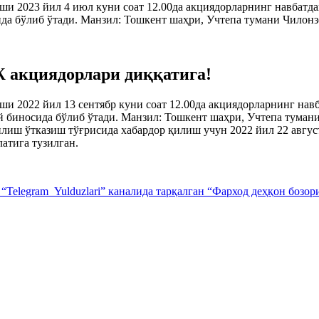
ши 2023 йил 4 июл куни соат 12.00да акциядорларнинг навбат
 бўлиб ўтади. Манзил: Тошкент шаҳри, Учтепа тумани Чилонз
Ж акциядорлари диққатига!
ши 2022 йил 13 сентябр куни соат 12.00да акциядорларнинг н
биносида бўлиб ўтади. Манзил: Тошкент шаҳри, Учтепа тумани
иш ўтказиш тўғрисида хабардор қилиш учун 2022 йил 22 авгус
латига тузилган.
Telegram_Yulduzlari” каналида тарқалган “Фарход деҳқон бозо