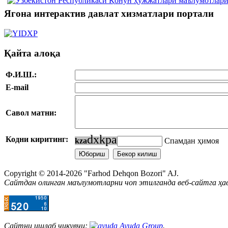
Ягона интерактив давлат хизматлари портали
Қайта алоқа
Ф.И.Ш.:
E-mail
Савол матни:
d
x
k
p
a
Кодни киритинг:
k
z
a
Спамдан ҳимоя
Copyright © 2014-2026 "Farhod Dehqon Bozori" AJ.
Сайтдан олинган маълумотларни чоп этилганда веб-сайтга ҳа
Сайтни ишлаб чиқувчи:
Ayuda Group
.