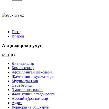
Назад
Вперёд
Акциядорлар учун
МЕНЮ
Дивидендлар
Комиссиялар
Аффилланган шахслари
Жамиятнинг ҳужжатлари
Муҳим фактлар
Овоз бериш
Эмиссия рисоласи
Жамиятининг тадбирлари
Асосий кўрсаткичлар
Аудит
Корпоратив бошқарув