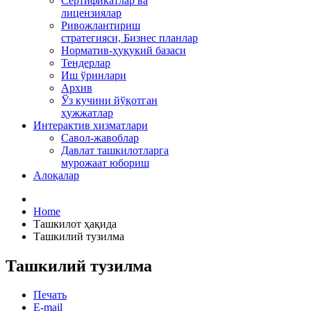
Сертификатлар ва
лицензиялар
Ривожлантириш
стратегияси, Бизнес планлар
Норматив-ҳуқукий базаси
Тендерлар
Иш ўринлари
Архив
Ўз кучини йўқотган
ҳужжатлар
Интерактив хизматлари
Савол-жавоблар
Давлат ташкилотларга
мурожаат юбориш
Алоқалар
Home
Ташкилот ҳақида
Ташкилий тузилма
Ташкилий тузилма
Печать
E-mail