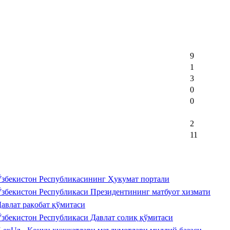
9
1
3
0
0
2
11
збекистон Республикасининг Ҳукумат портали
збекистон Республикаси Президентининг матбуот хизмати
авлат рақобат қўмитаси
збекистон Республикаси Давлат солиқ қўмитаси