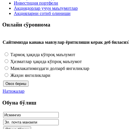
Инвестиция портфели
Акциядорлар учун маълумотлар
Акцияларни сотиб олиниши
Онлайн сўровнома
Сайтимизда канака мавзулар ёритилиши керак деб биласиз
Тармоқ ҳақида кўпроқ маълумот
Ҳизматлар ҳақида кўпроқ маълумот
Мамлакатимиздаги долзарб янгиликлар
Жаҳон янгиликлари
Натижалар
Обуна бўлиш