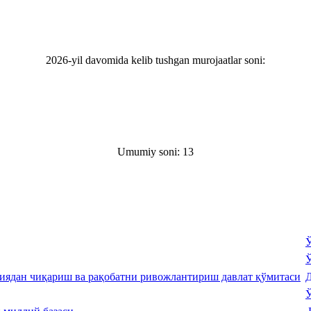
2026-yil davomida kelib tushgan murojaatlar soni:
Umumiy soni: 13
Ў
Ў
Д
Ў