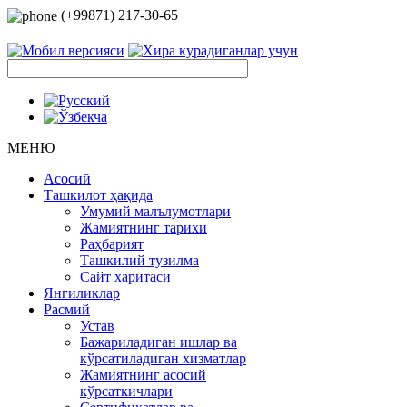
(+99871) 217-30-65
МЕНЮ
Асосий
Ташкилот ҳақида
Умумий малълумотлари
Жамиятнинг тарихи
Раҳбарият
Ташкилий тузилма
Сайт харитаси
Янгиликлар
Расмий
Устав
Бажариладиган ишлар ва
кўрсатиладиган хизматлар
Жамиятнинг асосий
кўрсаткичлари