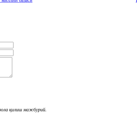
вола қилиш мажбурий.