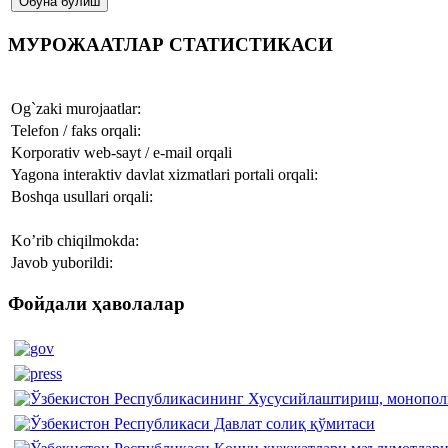
МУРОЖААТЛАР СТАТИСТИКАСИ
Og`zaki murojaatlar:
Telefon / faks orqali:
Korporativ web-sayt / e-mail orqali
Yagona interaktiv davlat xizmatlari portali orqali:
Boshqa usullari orqali:
Ko’rib chiqilmokda:
Javob yuborildi:
Фойдали ҳаволалар