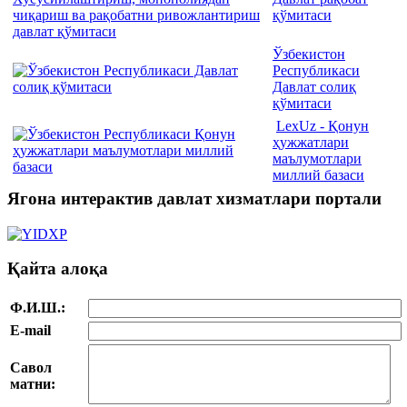
қўмитаси
Ўзбекистон
Республикаси
Давлат солиқ
қўмитаси
LexUz - Қонун
ҳужжатлари
маълумотлари
миллий базаси
Ягона интерактив давлат хизматлари портали
Қайта алоқа
Ф.И.Ш.:
E-mail
Савол
матни: