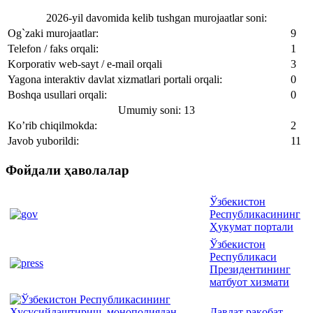
2026-yil davomida kelib tushgan murojaatlar soni:
Og`zaki murojaatlar:
9
Telefon / faks orqali:
1
Korporativ web-sayt / e-mail orqali
3
Yagona interaktiv davlat xizmatlari portali orqali:
0
Boshqa usullari orqali:
0
Umumiy soni: 13
Ko’rib chiqilmokda:
2
Javob yuborildi:
11
Фойдали ҳаволалар
Ўзбекистон
Республикасининг
Ҳукумат портали
Ўзбекистон
Республикаси
Президентининг
матбуот хизмати
Давлат рақобат