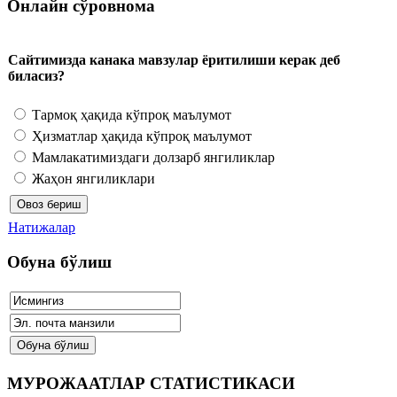
Онлайн сўровнома
Сайтимизда канака мавзулар ёритилиши керак деб
биласиз?
Тармоқ ҳақида кўпроқ маълумот
Ҳизматлар ҳақида кўпроқ маълумот
Мамлакатимиздаги долзарб янгиликлар
Жаҳон янгиликлари
Натижалар
Обуна бўлиш
МУРОЖААТЛАР СТАТИСТИКАСИ