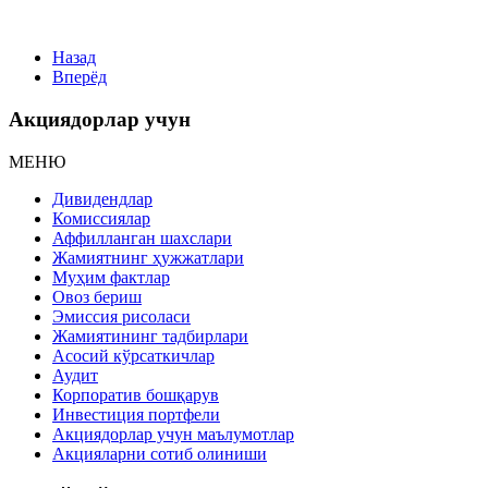
Назад
Вперёд
Акциядорлар учун
МЕНЮ
Дивидендлар
Комиссиялар
Аффилланган шахслари
Жамиятнинг ҳужжатлари
Муҳим фактлар
Овоз бериш
Эмиссия рисоласи
Жамиятининг тадбирлари
Асосий кўрсаткичлар
Аудит
Корпоратив бошқарув
Инвестиция портфели
Акциядорлар учун маълумотлар
Акцияларни сотиб олиниши