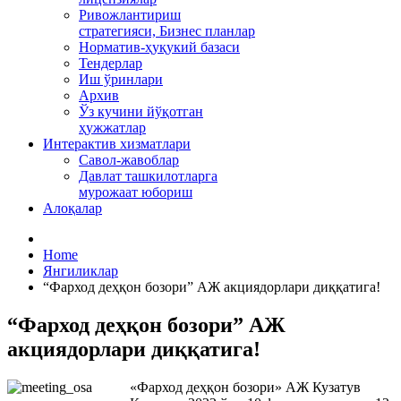
Ривожлантириш
стратегияси, Бизнес планлар
Норматив-ҳуқукий базаси
Тендерлар
Иш ўринлари
Архив
Ўз кучини йўқотган
ҳужжатлар
Интерактив хизматлари
Савол-жавоблар
Давлат ташкилотларга
мурожаат юбориш
Алоқалар
Home
Янгиликлар
“Фарход деҳқон бозори” АЖ акциядорлари диққатига!
“Фарход деҳқон бозори” АЖ
акциядорлари диққатига!
«Фарход деҳқон бозори» АЖ Кузатув