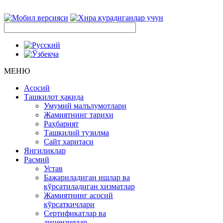
МЕНЮ
Асосий
Ташкилот ҳақида
Умумий малълумотлари
Жамиятнинг тарихи
Раҳбарият
Ташкилий тузилма
Сайт харитаси
Янгиликлар
Расмий
Устав
Бажариладиган ишлар ва
кўрсатиладиган хизматлар
Жамиятнинг асосий
кўрсаткичлари
Сертификатлар ва
лицензиялар