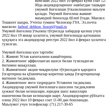
Кенгаши 2022 йил 10 феврал куни соат 12-
00да акциядорларнинг навбатдан ташқари
умумий йиғилиши ўтказилишини маълум
қилади. Умумий йиғилиш жамият
маъмурий биносида бўлиб ўтади. Манзил:
Тошкент шаҳри, Учтепа тумани Чилонзор Г9А. Эл.почта
манзили:
farhod_dehkon_bozori@mail.ru
Умумий йиғилиш ўтказиш тўғрисида хабардор қилиш учун
2022 йил 19 январ ҳолатига, умумий йиғилишда қатнашиш
ҳуқуқига эга акциядорлар реестри 2022 йил 4 феврал ҳолатига
тузилган.
Умумий йиғилиш кун тартиби:
1. Жамият Устав капиталини камайтириш.
2. Жамиятнинг аффилланган шахси билан тузиладиган
битимни маъқуллаш.
3. Жамиятнинг акция чиқарилуви тўғрисидаги қарорига
ўзгартириш ва қўшимчалар киритиш ҳамда ўзгартиришлар
матнини тасдиқлаш.
4. Жамиятнинг янги таҳрирдаги Уставини тасдиқлаш.
Акциядорлар умумий йиғилишга шахсини тасдиқловчи
ҳужжат билан келишлари, юридик шахс вакиллари
ишончнома билан келишлари шарт. Акциядорларни рўйхатга
олиш 2022 йил 10 феврал соат 11-00 дан бошланади.
Маълумот учун телефонлар: (71) 217-30-65