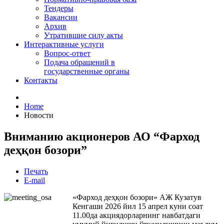
Тендеры
Вакансии
Архив
Утратившие силу акты
Интерактивные услуги
Вопрос-ответ
Подача обращений в
государственные органы
Контакты
Home
Новости
Вниманию акционеров АО “Фарход
деҳқон бозори”
Печать
E-mail
«Фарход деҳқон бозори» АЖ Кузатув
Кенгаши 2026 йил 15 апрел куни соат
11.00да акциядорларнинг навбатдаги