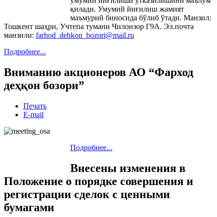
умумий йиғилиши ўтказилишини маълум
қилади. Умумий йиғилиш жамият
маъмурий биносида бўлиб ўтади. Манзил:
Тошкент шаҳри, Учтепа тумани Чилонзор Г9А. Эл.почта
манзили:
farhod_dehkon_bozori@mail.ru
Подробнее...
Вниманию акционеров АО “Фарход
деҳқон бозори”
Печать
E-mail
Подробнее...
Внесены изменения в
Положение о порядке совершения и
регистрации сделок с ценными
бумагами