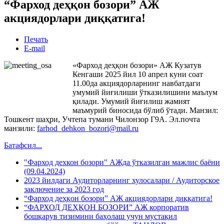
“Фарход деҳқон бозори” АЖ
акциядорлари диққатига!
Печать
E-mail
«Фарход деҳқон бозори» АЖ Кузатув
Кенгаши 2025 йил 10 апрел куни соат
11.00да акциядорларнинг навбатдаги
умумий йиғилиши ўтказилишини маълум
қилади. Умумий йиғилиш жамият
маъмурий биносида бўлиб ўтади. Манзил:
Тошкент шаҳри, Учтепа тумани Чилонзор Г9А. Эл.почта
манзили:
farhod_dehkon_bozori@mail.ru
Батафсил...
"Фарход дехкон бозори" АЖда ўтказилган мажлис баёни
(09.04.2024)
2023 йилдаги Аудиторларнинг хулосалари / Аудиторское
заключение за 2023 год
“Фарход деҳқон бозори” АЖ акциядорлари диққатига!
“ФАРХОД ДЕҲҚОН БОЗОРИ” АЖ корпоратив
бошқарув тизимини баҳолаш учун мустақил