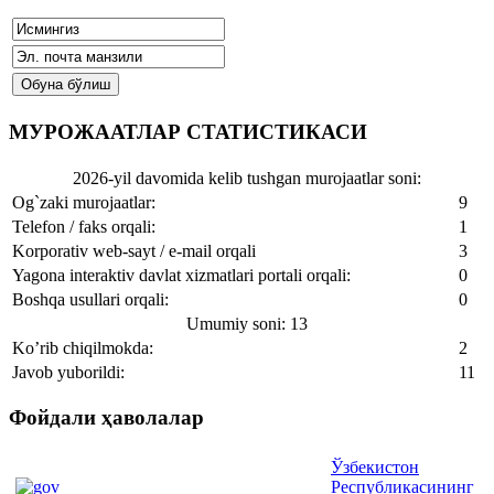
МУРОЖААТЛАР СТАТИСТИКАСИ
2026-yil davomida kelib tushgan murojaatlar soni:
Og`zaki murojaatlar:
9
Telefon / faks orqali:
1
Korporativ web-sayt / e-mail orqali
3
Yagona interaktiv davlat xizmatlari portali orqali:
0
Boshqa usullari orqali:
0
Umumiy soni: 13
Ko’rib chiqilmokda:
2
Javob yuborildi:
11
Фойдали ҳаволалар
Ўзбекистон
Республикасининг