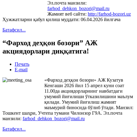
Эл.почта манзили:
farhod_dehkon_bozori@mail.ru
Жамият веб сайти:
http://farhod-bozori.uz
Ҳужжатларни қабул қилиш муддати: 06.04.2026 йилгача
Батафсил...
“Фарход деҳқон бозори” АЖ
акциядорлари диққатига!
Печать
E-mail
«Фарход деҳқон бозори» АЖ Кузатув
Кенгаши 2026 йил 15 апрел куни соат
11.00да акциядорларнинг навбатдаги
умумий йиғилиши ўтказилишини маълум
қилади. Умумий йиғилиш жамият
маъмурий биносида бўлиб ўтади. Манзил:
Тошкент шаҳри, Учтепа тумани Чилонзор Г9А. Эл.почта
манзили:
farhod_dehkon_bozori@mail.ru
Батафсил...