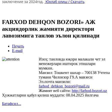
заключение за 2024год.
Юклаб олиш / Скачать
FARXOD DEHQON BOZORI» АЖ
акциядорлик жамияти директори
лавозимига танлов эълон қилинади
Печать
E-mail
Изоҳ: танловда юқори малакали чет эл
менежерлари иштирок этишлари
мумкин.
Манзил: Тошкент шахар – 700138 Учтепа
тумани Чилонзор Г9.А мавзеси
Эл.почта манзили:
farhod_dehkon_bozori@mail.ru
Жамият веб сайти:
http://farhod-bozori.uz
Ҳужжатларни қабул қилиш муддати: 08.04.2025 йилгача
Батафсил...