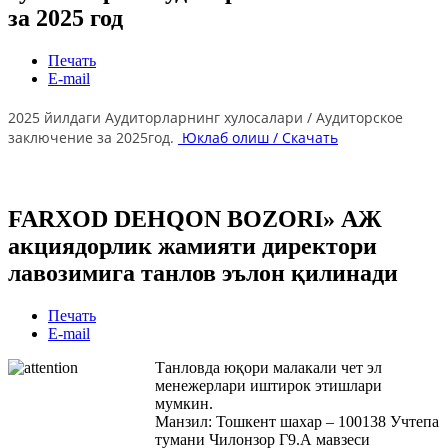
за 2025 год
Печать
E-mail
2025 йилдаги Аудиторларнинг хулосалари / Аудиторское
заключение за 2025год.
Юклаб олиш / Скачать
FARXOD DEHQON BOZORI» АЖ
акциядорлик жамияти директори
лавозимига танлов эълон қилинади
Печать
E-mail
Танловда юқори малакали чет эл
менежерлари иштирок этишлари
мумкин.
Манзил: Тошкент шахар – 100138 Учтепа
тумани Чилонзор Г9.А мавзеси