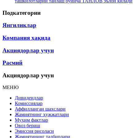
ташкилотларни танлаш бўйича ТАНЛОВ эълон қилади
Подкатегории
Янгиликлар
Компания ҳақида
Акциядорлар учун
Расмий
Акциядорлар учун
МЕНЮ
Дивидендлар
Комиссиялар
Аффилланган шахслари
Жамиятнинг ҳужжатлари
Муҳим фактлар
Овоз бериш
Эмиссия рисоласи
Жамиятининг тадбирлари