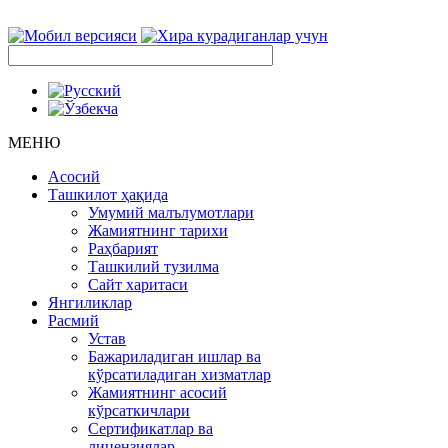
МЕНЮ
Асосий
Ташкилот ҳақида
Умумий малълумотлари
Жамиятнинг тарихи
Раҳбарият
Ташкилий тузилма
Сайт харитаси
Янгиликлар
Расмий
Устав
Бажариладиган ишлар ва
кўрсатиладиган хизматлар
Жамиятнинг асосий
кўрсаткичлари
Сертификатлар ва
лицензиялар