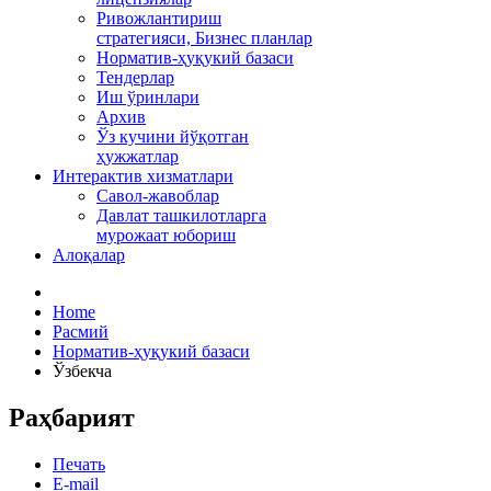
Ривожлантириш
стратегияси, Бизнес планлар
Норматив-ҳуқукий базаси
Тендерлар
Иш ўринлари
Архив
Ўз кучини йўқотган
ҳужжатлар
Интерактив хизматлари
Савол-жавоблар
Давлат ташкилотларга
мурожаат юбориш
Алоқалар
Home
Расмий
Норматив-ҳуқукий базаси
Ўзбекча
Раҳбарият
Печать
E-mail