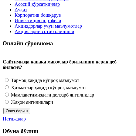
Асосий кўрсаткичлар
Аудит
Корпоратив бошқарув
Инвестиция портфели
Акциядорлар учун маълумотлар
Акцияларни сотиб олиниши
Онлайн сўровнома
Сайтимизда канака мавзулар ёритилиши керак деб
биласиз?
Тармоқ ҳақида кўпроқ маълумот
Ҳизматлар ҳақида кўпроқ маълумот
Мамлакатимиздаги долзарб янгиликлар
Жаҳон янгиликлари
Натижалар
Обуна бўлиш