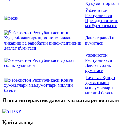
Ҳукумат портали
Ўзбекистон
Республикаси
Президентининг
матбуот хизмати
Давлат рақобат
қўмитаси
Ўзбекистон
Республикаси
Давлат солиқ
қўмитаси
LexUz - Қонун
ҳужжатлари
маълумотлари
миллий базаси
Ягона интерактив давлат хизматлари портали
Қайта алоқа