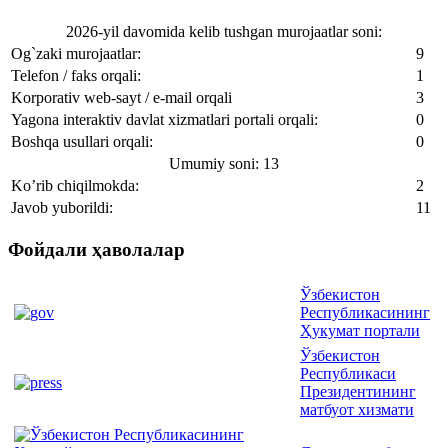
2026-yil davomida kelib tushgan murojaatlar soni:
Og`zaki murojaatlar:
9
Telefon / faks orqali:
1
Korporativ web-sayt / e-mail orqali
3
Yagona interaktiv davlat xizmatlari portali orqali:
0
Boshqa usullari orqali:
0
Umumiy soni: 13
Ko’rib chiqilmokda:
2
Javob yuborildi:
11
Фойдали ҳаволалар
Ўзбекистон
Республикасининг
Ҳукумат портали
Ўзбекистон
Республикаси
Президентининг
матбуот хизмати