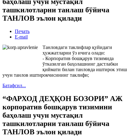
баҳолаш учун мустақил
ташкилотларни танлаш бўйича
ТАНЛОВ эълон қилади
Печать
E-mail
Танловдаги таклифлар қуйидаги
ҳужжатларни ўз ичига олади:
- Корпоратив бошқарув тизимида
ўтказилган баҳолашнинг дастлабки
қиймати билан танловда иштирок этиш
учун танлов иштирокчисининг таклифи;
Батафсил...
“ФАРХОД ДЕҲҚОН БОЗОРИ” АЖ
корпоратив бошқарув тизимини
баҳолаш учун мустақил
ташкилотларни танлаш бўйича
ТАНЛОВ эълон қилади