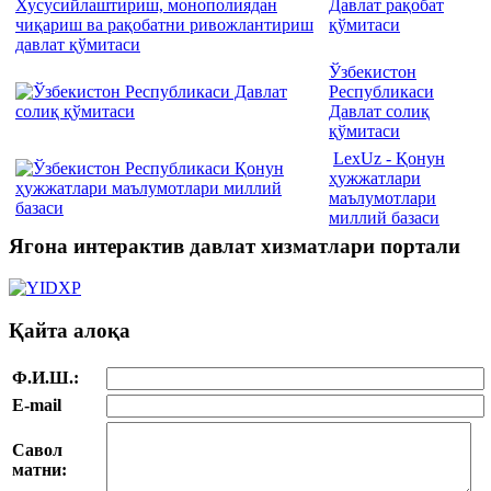
Давлат рақобат
қўмитаси
Ўзбекистон
Республикаси
Давлат солиқ
қўмитаси
LexUz - Қонун
ҳужжатлари
маълумотлари
миллий базаси
Ягона интерактив давлат хизматлари портали
Қайта алоқа
Ф.И.Ш.:
E-mail
Савол
матни: