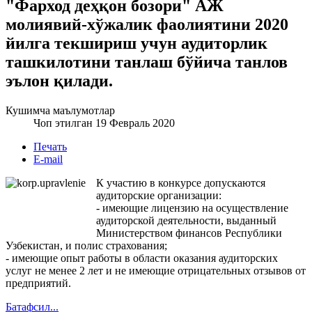
"Фарход деҳқон бозори" АЖ
молиявий-хўжалик фаолиятини 2020
йилга текшириш учун аудиторлик
ташкилотини танлаш бўйича танлов
эълон қилади.
Кушимча маълумотлар
Чоп этилган 19 Февраль 2020
Печать
E-mail
К участию в конкурсе допускаются
аудиторские организации:
- имеющие лицензию на осуществление
аудиторской деятельности, выданный
Министерством финансов Республики
Узбекистан, и полис страхования;
- имеющие опыт работы в области оказания аудиторских
услуг не менее 2 лет и не имеющие отрицательных отзывов от
предприятий.
Батафсил...