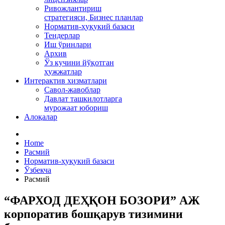
Ривожлантириш
стратегияси, Бизнес планлар
Норматив-ҳуқукий базаси
Тендерлар
Иш ўринлари
Архив
Ўз кучини йўқотган
ҳужжатлар
Интерактив хизматлари
Савол-жавоблар
Давлат ташкилотларга
мурожаат юбориш
Алоқалар
Home
Расмий
Норматив-ҳуқукий базаси
Ўзбекча
Расмий
“ФАРХОД ДЕҲҚОН БОЗОРИ” АЖ
корпоратив бошқарув тизимини