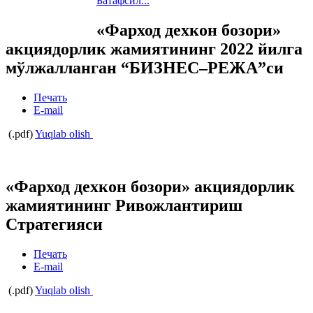
Батафсил...
«Фарход дехкон бозори»
акциядорлик жамиятининг 2022 йилга
мўлжалланган “БИЗНЕС–РЕЖА”си
Печать
E-mail
(.pdf)
Yuqlab olish
«Фарход дехкон бозори» акциядорлик
жамиятининг Ривожлантириш
Стратегияси
Печать
E-mail
(.pdf)
Yuqlab olish