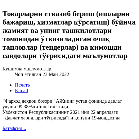
Товарларни етказиб бериш (ишларни
бажариш, хизматлар кўрсатиш) бўйича
жамият ва унинг ташкилотлари
томонидан ўтказиладиган очиқ
танловлар (тендерлар) ва кимошди
савдолари тўғрисидаги маълумотлар
Кушимча маълумотлар
Чоп этилган 23 Май 2022
Печать
E-mail
“Фарход деҳқон бозори” АЖнинг устав фондида давлат
улуши 99,38%ни ташкил этади.
Ўзбекистон Республикасининг 2021 йил 22 апрелдаги
“Давлат харидлари тўғрисида”ги қонуни 19-моддасида:
Батафсил...