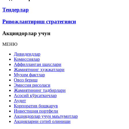
Тендерлар
Ривожлантириш стратегияси
Акциядорлар учун
МЕНЮ
Дивидендлар
Комиссиялар
Аффилланган шахслари
Жамиятнинг ҳужжатлари
Муҳим фактлар
Овоз бериш
Эмиссия рисоласи
Жамиятининг тадбирлари
Асосий кўрсаткичлар
Аудит
Корпоратив бошқарув
Инвестиция портфели
Акциядорлар учун маълумотлар
Акцияларни сотиб олиниши