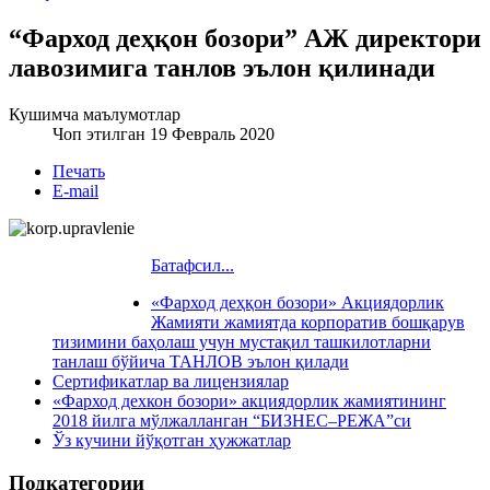
“Фарход деҳқон бозори” АЖ директори
лавозимига танлов эълон қилинади
Кушимча маълумотлар
Чоп этилган 19 Февраль 2020
Печать
E-mail
Батафсил...
«Фарход деҳқон бозори» Акциядорлик
Жамияти жамиятда корпоратив бошқарув
тизимини баҳолаш учун мустақил ташкилотларни
танлаш бўйича ТАНЛОВ эълон қилади
Сертификатлар ва лицензиялар
«Фарход дехкон бозори» акциядорлик жамиятининг
2018 йилга мўлжалланган “БИЗНЕС–РЕЖА”си
Ўз кучини йўқотган ҳужжатлар
Подкатегории