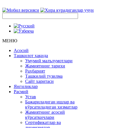
МЕНЮ
Асосий
Ташкилот ҳақида
Умумий малълумотлари
Жамиятнинг тарихи
Раҳбарият
Ташкилий тузилма
Сайт харитаси
Янгиликлар
Расмий
Устав
Бажариладиган ишлар ва
кўрсатиладиган хизматлар
Жамиятнинг асосий
кўрсаткичлари
Сертификатлар ва
лицензиялар