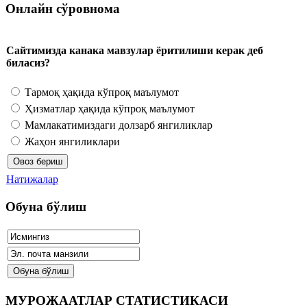
Онлайн сўровнома
Сайтимизда канака мавзулар ёритилиши керак деб
биласиз?
Тармоқ ҳақида кўпроқ маълумот
Ҳизматлар ҳақида кўпроқ маълумот
Мамлакатимиздаги долзарб янгиликлар
Жаҳон янгиликлари
Натижалар
Обуна бўлиш
МУРОЖААТЛАР СТАТИСТИКАСИ