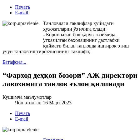
Печать
E-mail
Танловдаги таклифлар қуйидаги
ҳужжатларни ўз ичига олади:
- Корпоратив бошқарув тизимида
ўтказилган баҳолашнинг дастлабки
қиймати билан танловда иштирок этиш
учун танлов иштирокчисининг таклифи;
Батафсил...
“Фарход деҳқон бозори” АЖ директори
лавозимига танлов эълон қилинади
Кушимча маълумотлар
Чоп этилган 16 Март 2023
Печать
E-mail