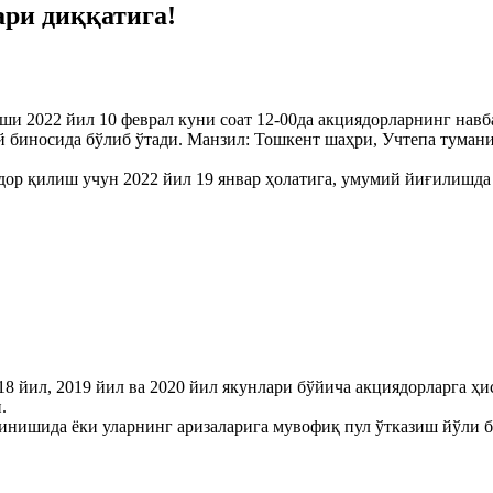
ари диққатига!
ши 2022 йил 10 феврал куни соат 12-00да акциядорларнинг на
биносида бўлиб ўтади. Манзил: Тошкент шаҳри, Учтепа тумани
ор қилиш учун 2022 йил 19 январ ҳолатига, умумий йиғилишда 
8 йил, 2019 йил ва 2020 йил якунлари бўйича акциядорларга ҳ
.
инишида ёки уларнинг аризаларига мувофиқ пул ўтказиш йўли б