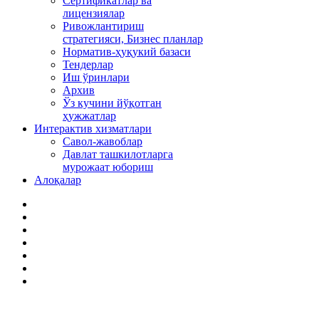
Сертификатлар ва
лицензиялар
Ривожлантириш
стратегияси, Бизнес планлар
Норматив-ҳуқукий базаси
Тендерлар
Иш ўринлари
Архив
Ўз кучини йўқотган
ҳужжатлар
Интерактив хизматлари
Савол-жавоблар
Давлат ташкилотларга
мурожаат юбориш
Алоқалар