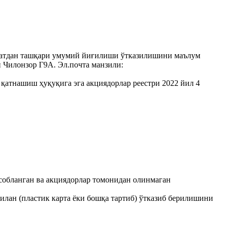
вбатдан ташқари умумий йиғилиши ўтказилишини маълум
 Чилонзор Г9А. Эл.почта манзили:
қатнашиш ҳуқуқига эга акциядорлар реестри 2022 йил 4
исобланган ва акциядорлар томонидан олинмаган
илан (пластик карта ёки бошқа тартиб) ўтказиб берилишини