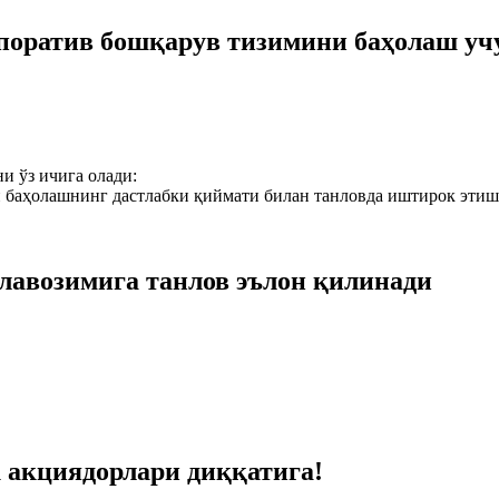
тив бошқарув тизимини баҳолаш учу
и ўз ичига олади:
н баҳолашнинг дастлабки қиймати билан танловда иштирок эти
лавозимига танлов эълон қилинади
 акциядорлари диққатига!