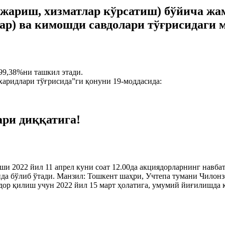
ажариш, хизматлар кўрсатиш) бўйича жа
лар) ва кимошди савдолари тўғрисидаги 
99,38%ни ташкил этади.
харидлари тўғрисида”ги қонуни 19-моддасида:
ари диққатига!
ши 2022 йил 11 апрел куни соат 12.00да акциядорларнинг навб
 бўлиб ўтади. Манзил: Тошкент шаҳри, Учтепа тумани Чилонз
ор қилиш учун 2022 йил 15 март ҳолатига, умумий йиғилишда қ