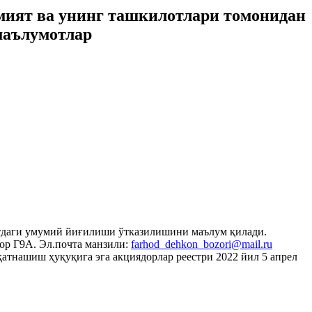
мият ва унинг ташкилотлари томонидан
маълумотлар
атдаги умумий йиғилиши ўтказилишини маълум қилади.
ор Г9А. Эл.почта манзили:
farhod_dehkon_bozori@mail.ru
атнашиш ҳуқуқига эга акциядорлар реестри 2022 йил 5 апрел