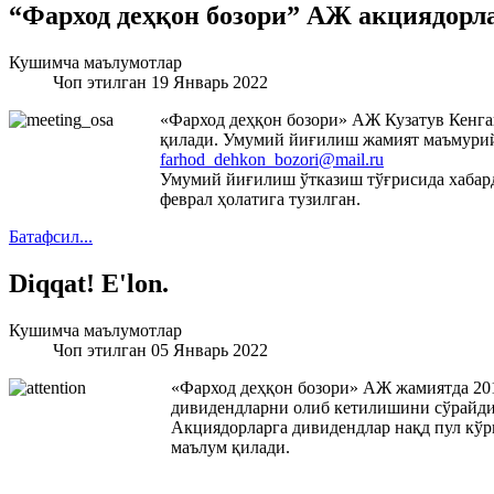
“Фарход деҳқон бозори” АЖ акциядорл
Кушимча маълумотлар
Чоп этилган 19 Январь 2022
«Фарход деҳқон бозори» АЖ Кузатув Кенга
қилади. Умумий йиғилиш жамият маъмурий 
farhod_dehkon_bozori@mail.ru
Умумий йиғилиш ўтказиш тўғрисида хабард
феврал ҳолатига тузилган.
Батафсил...
Diqqat! E'lon.
Кушимча маълумотлар
Чоп этилган 05 Январь 2022
«Фарход деҳқон бозори» АЖ жамиятда 201
дивидендларни олиб кетилишини сўрайди
Акциядорларга дивидендлар нақд пул кўр
маълум қилади.