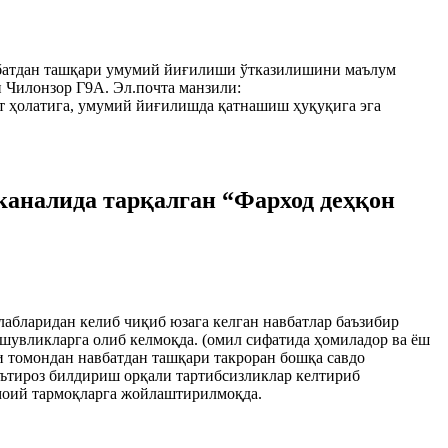
авбатдан ташқари умумий йиғилиши ўтказилишини маълум
 Чилонзор Г9А. Эл.почта манзили:
т ҳолатига, умумий йиғилишда қатнашиш ҳуқуқига эга
каналида тарқалган “Фарход деҳқон
лабларидан келиб чиқиб юзага келган навбатлар баъзибир
ишувликларга олиб келмоқда. (омил сифатида ҳомиладор ва ёш
и томондан навбатдан ташқари такроран бошқа савдо
эътироз билдириш орқали тартибсизликлар келтириб
моий тармоқларга жойлаштирилмоқда.