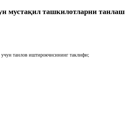
н мустақил ташкилотларни танлаш
ш учун танлов иштирокчисининг таклифи;