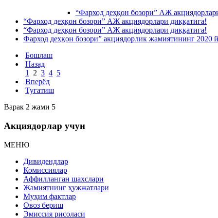
“Фарход деҳқон бозори” АЖ акциядорлари
“Фарход деҳқон бозори” АЖ акциядорлари диққатига!
“Фарход деҳқон бозори” АЖ акциядорлари диққатига!
Фарход деҳқон бозори” акциядорлик жамиятининг 2020 йи
Бошлаш
Назад
1
2
3
4
5
Вперёд
Тугатиш
Варак 2 жами 5
Акциядорлар учун
МЕНЮ
Дивидендлар
Комиссиялар
Аффилланган шахслари
Жамиятнинг ҳужжатлари
Муҳим фактлар
Овоз бериш
Эмиссия рисоласи