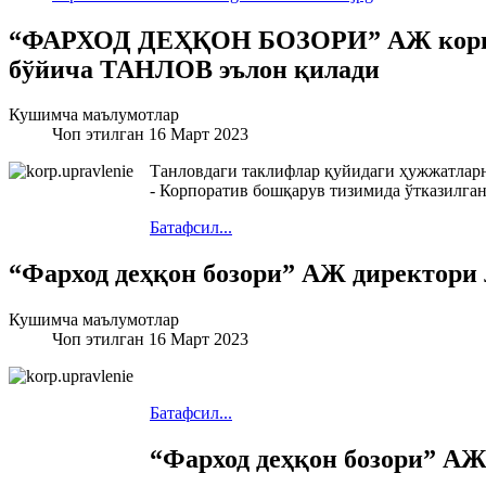
“ФАРХОД ДЕҲҚОН БОЗОРИ” АЖ корпора
бўйича ТАНЛОВ эълон қилади
Кушимча маълумотлар
Чоп этилган 16 Март 2023
Танловдаги таклифлар қуйидаги ҳужжатларн
- Корпоратив бошқарув тизимида ўтказилга
Батафсил...
“Фарход деҳқон бозори” АЖ директори 
Кушимча маълумотлар
Чоп этилган 16 Март 2023
Батафсил...
“Фарход деҳқон бозори” АЖ