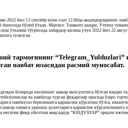
ши 2022 йил 13 сентябр куни соат 12.00да акциядорларнинг н
биносида бўлиб ўтади. Манзил: Тошкент шаҳри, Учтепа тумани
иш ўтказиш тўғрисида хабардор қилиш учун 2022 йил 22 авгус
латига тузилган.
оий тармоғининг “Telegram_Yulduzlari” 
ган навбат юзасидан расмий муносабат.
дехқон бозорида ахолининг шакар махсулотига бўлган юқори та
ибсизликлар ва навбатда турган фуқаролар орасида ўзаро торт
нларига навбатсиз берилишига қаршилик кўрсатиш бўлса, иккинч
из шакар олишга уриниш ҳолатларига қаршилик кўрсатилишига 
да негатив фикр уйғотиш мақсадида “ЮЛДУЗЛАР” орқали ижти