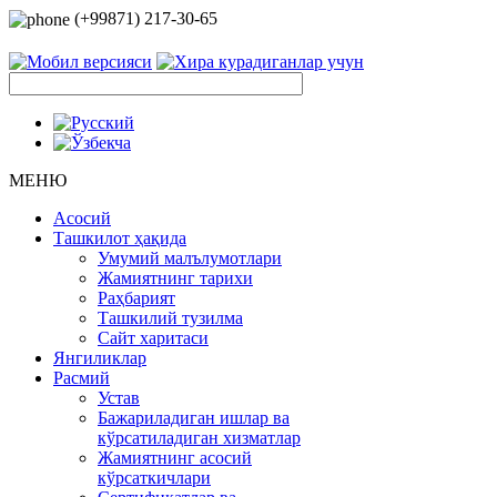
(+99871) 217-30-65
МЕНЮ
Асосий
Ташкилот ҳақида
Умумий малълумотлари
Жамиятнинг тарихи
Раҳбарият
Ташкилий тузилма
Сайт харитаси
Янгиликлар
Расмий
Устав
Бажариладиган ишлар ва
кўрсатиладиган хизматлар
Жамиятнинг асосий
кўрсаткичлари