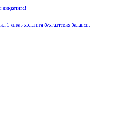
 диққатига!
л 1 январ ҳолатига бухгалтерия баланси.