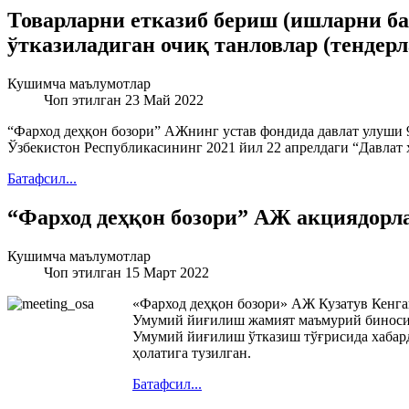
Товарларни етказиб бериш (ишларни б
ўтказиладиган очиқ танловлар (тендер
Кушимча маълумотлар
Чоп этилган 23 Май 2022
“Фарход деҳқон бозори” АЖнинг устав фондида давлат улуши 
Ўзбекистон Республикасининг 2021 йил 22 апрелдаги “Давлат 
Батафсил...
“Фарход деҳқон бозори” АЖ акциядорл
Кушимча маълумотлар
Чоп этилган 15 Март 2022
«Фарход деҳқон бозори» АЖ Кузатув Кенга
Умумий йиғилиш жамият маъмурий биносида
Умумий йиғилиш ўтказиш тўғрисида хабард
ҳолатига тузилган.
Батафсил...