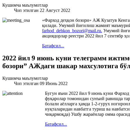
Кушимча маълумотлар
Чоп этилган 22 Август 2022
«Фарход деҳқон бозори» АЖ Кузатув Кенга
қилади. Умумий йиғилиш жамият маъмурий 
farhod_dehkon_bozori@mail.ru
.
Умумий йиғил
акциядорлар реестри 2022 йил 7 сентябр ҳо
Батафсил...
2022 йил 9 июнь куни телеграмм ижтим
бозори” АЖдаги шакар махсулотига бўл
Кушимча маълумотлар
Чоп этилган 09 Июнь 2022
Бугун яъни 2022 йил 9 июнь куни Фарход 
фуқаролар томонидан сунъий равишда тарт
болали аёлларга ҳамда 1-2-гурух ногиро
нуқталаридан навбатга туриш ва навбатс
чиқармоқда) Ушбу жараёнлар омма ораси
Батафсил...