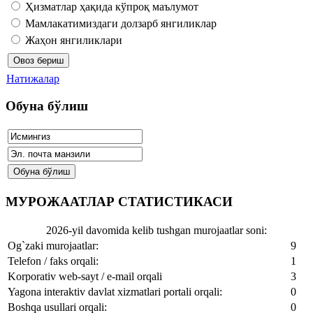
Ҳизматлар ҳақида кўпроқ маълумот
Мамлакатимиздаги долзарб янгиликлар
Жаҳон янгиликлари
Натижалар
Обуна бўлиш
МУРОЖААТЛАР СТАТИСТИКАСИ
2026-yil davomida kelib tushgan murojaatlar soni:
Og`zaki murojaatlar:
9
Telefon / faks orqali:
1
Korporativ web-sayt / e-mail orqali
3
Yagona interaktiv davlat xizmatlari portali orqali:
0
Boshqa usullari orqali:
0