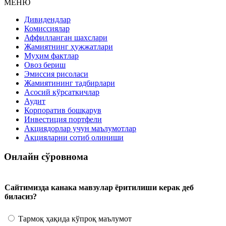
МЕНЮ
Дивидендлар
Комиссиялар
Аффилланган шахслари
Жамиятнинг ҳужжатлари
Муҳим фактлар
Овоз бериш
Эмиссия рисоласи
Жамиятининг тадбирлари
Асосий кўрсаткичлар
Аудит
Корпоратив бошқарув
Инвестиция портфели
Акциядорлар учун маълумотлар
Акцияларни сотиб олиниши
Онлайн сўровнома
Сайтимизда канака мавзулар ёритилиши керак деб
биласиз?
Тармоқ ҳақида кўпроқ маълумот