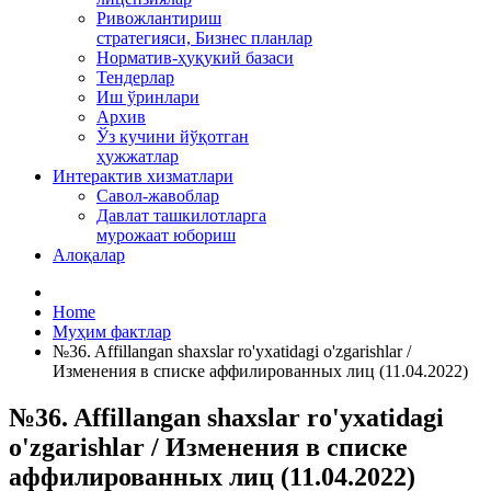
Ривожлантириш
стратегияси, Бизнес планлар
Норматив-ҳуқукий базаси
Тендерлар
Иш ўринлари
Архив
Ўз кучини йўқотган
ҳужжатлар
Интерактив хизматлари
Савол-жавоблар
Давлат ташкилотларга
мурожаат юбориш
Алоқалар
Home
Муҳим фактлар
№36. Affillangan shaxslar ro'yxatidagi o'zgarishlar /
Изменения в списке аффилированных лиц (11.04.2022)
№36. Affillangan shaxslar ro'yxatidagi
o'zgarishlar / Изменения в списке
аффилированных лиц (11.04.2022)