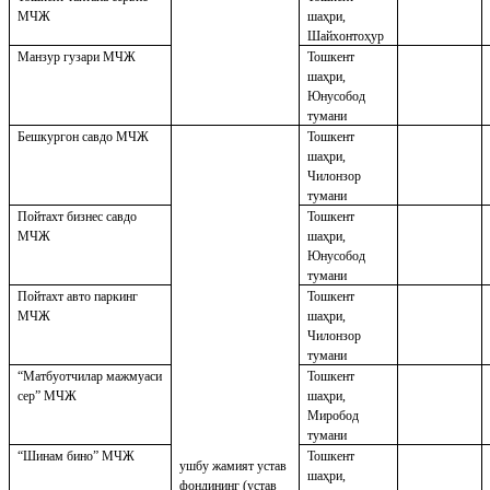
МЧЖ
шаҳри,
Шайхонтоҳур
Манзур гузари МЧЖ
Тошкент
шаҳри,
Юнусобод
тумани
Бешкургон савдо МЧЖ
Тошкент
шаҳри,
Чилонзор
тумани
Пойтахт бизнес савдо
Тошкент
МЧЖ
шаҳри,
Юнусобод
тумани
Пойтахт авто паркинг
Тошкент
МЧЖ
шаҳри,
Чилонзор
тумани
“Матбуотчилар мажмуаси
Тошкент
сер” МЧЖ
шаҳри,
Миробод
тумани
“Шинам бино” МЧЖ
Тошкент
ушбу жамият устав
шаҳри,
фондининг (устав