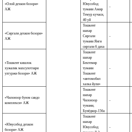
«Олой дехкон бозори»
Юнусобод
-
АЖ
тумани Амир
Темур кучаси,
40 уй
Тошкент
шахар
«Сиргали дехкон бозори»
Сиргали
-
АЖ
тумани Янги
сиргали 6 даха
Тошкент
шахар
«Тошкент кишлок
Бектемир
хужалик махсулотлари
тумани
-
улгуржи бозори» АЖ
Тошкент
«автомобил
халка йули»
Тошкент
шахар
«Чилонзор буюм савдо
Чилонзор
-
комплекси» АЖ
тумани,
Бунёдкор-156а
Тошкент
шахар
«Юнусобод дехкон
Юнусобод
-
бозори» АЖ