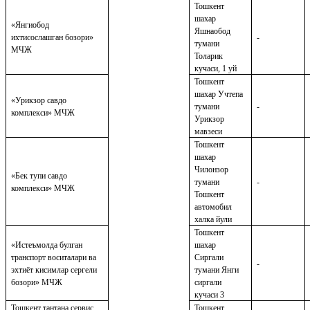
Тошкент
шахар
«Янгиобод
Яшнаобод
ихтисослашган бозори»
-
тумани
МЧЖ
Толарик
кучаси, 1 уй
Тошкент
шахар Учтепа
«Урикзор савдо
тумани
-
комплекси» МЧЖ
Урикзор
мавзеси
Т
о
шкент
шахар
Чилонзор
«Бек тупи савдо
тумани
-
комплекси» МЧЖ
Тошкент
автомобил
халка йули
Тошкент
«Истеъмолда булган
шахар
транспорт воситалари ва
С
и
ргали
-
э
хтиёт кисимлар сергели
тумани Янги
бозори» МЧЖ
сиргали
кучаси 3
Тошкент тантана сервис
Тошкент