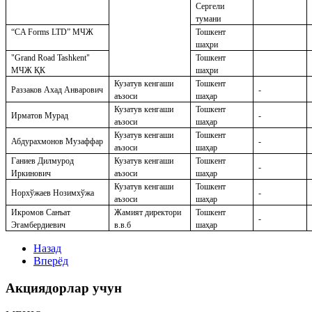
Сергели
тумани
“CA Forms LTD” МЧЖ
Тошкент
шаҳри
"Grand Road Tashkent"
Тошкент
МЧЖ
ҚК
шаҳри
Кузатув кенгаши
Тошкент
Раззаков Ахад Анварович
-
аъзоси
ша
ҳ
ар
Кузатув кенгаши
Тошкент
Ирматов Мурад
-
аъзоси
ша
ҳ
ар
Кузатув кенгаши
Тошкент
Абдурахмонов Музаффар
-
аъзоси
ша
ҳ
ар
Ганиев Дилмурод
Кузатув кенгаши
Тошкент
-
Иркинович
аъзоси
ша
ҳ
ар
Кузатув кенгаши
Тошкент
Норхўжаев Нозимхўжа
-
аъзоси
ша
ҳ
ар
Икромов Санъат
Жамият директори
Тошкент
-
Эгамбердиевич
в.в.б
ша
ҳ
ар
Назад
Вперёд
Акциядорлар учун