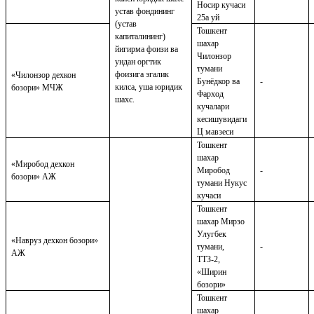
Носир кучаси
устав фондининг
25а уй
(устав
Тошкент
капиталининг)
шахар
йигирма фоизи ва
Чилонзор
ундан оргтик
тумани
фоизига эгалик
«
Чилонзор
дехкон
Бунёдкор ва
-
килса, уша юридик
бозори»
МЧЖ
Фарход
шахс.
кучалари
кесишувидаги
Ц мавзеси
Тошкент
шахар
«Миробод дехкон
Миробод
-
бозори» АЖ
тумани Нукус
кучаси
Тошкент
шахар Мирзо
Улугбек
«Навруз дехкон бозори»
тумани,
-
АЖ
ТТЗ-2,
«Ширин
бозори»
Тошкент
шахар