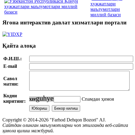
ҳужжатлари
маълумотлари
миллий базаси
Ягона интерактив давлат хизматлари портали
Қайта алоқа
Ф.И.Ш.:
E-mail
Савол
матни:
Кодни
g
u
h
y
e
x
z
e
Спамдан ҳимоя
киритинг:
Copyright © 2014-2026 "Farhod Dehqon Bozori" AJ.
Сайтдан олинган маълумотларни чоп этилганда веб-сайтга
ҳавола қилиш мажбурий.