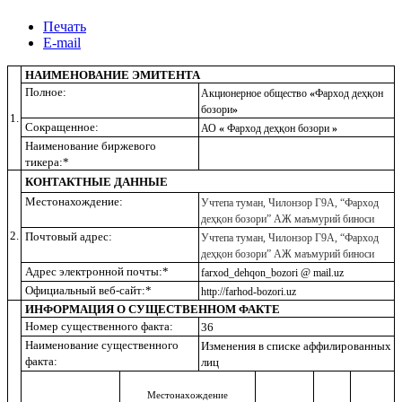
Печать
E-mail
НАИМЕНОВАНИЕ ЭМИТЕНТА
Полное:
Акционерное общество
«
Фарход деҳқон
бозори
»
1.
Сокращенное:
АО
«
Фарход деҳқон бозори
»
Наименование биржевого
тикера:*
КОНТАКТНЫЕ ДАННЫЕ
Местонахождение:
Учтепа туман, Чилонзор Г9А, “Фарход
деҳқон бозори” АЖ маъмурий биноси
2.
Почтовый адрес:
Учтепа туман, Чилонзор Г9А, “Фарход
деҳқон бозори” АЖ маъмурий биноси
Адрес электронной почты:*
farxod_dehqon_bozori @ mail.uz
Официальный веб-сайт:*
http://farhod-bozori.uz
ИНФОРМАЦИЯ О СУЩЕСТВЕННОМ ФАКТЕ
Номер существенного факта:
36
Наименование существенного
Изменения в списке аффилированных
факта:
лиц
Местонахождение