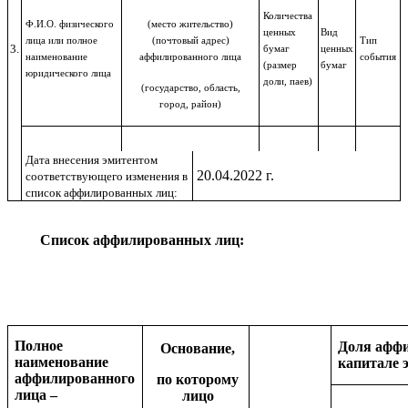
Количества
Ф.И.О. физического
(место жительство)
ценных
Вид
лица или полное
(почтовый адрес)
Тип
3.
бумаг
ценных
наименование
аффилированного лица
события
(размер
бумаг
юридического лица
доли, паев)
(государство, область,
город, район)
Дата внесения эмитентом
20.04.2022 г.
соответствующего изменения в
список аффилированных лиц:
Список аффилированных лиц:
Полное
Доля аффи
Основание,
наименование
капитале 
аффилированного
по которому
лица –
лицо