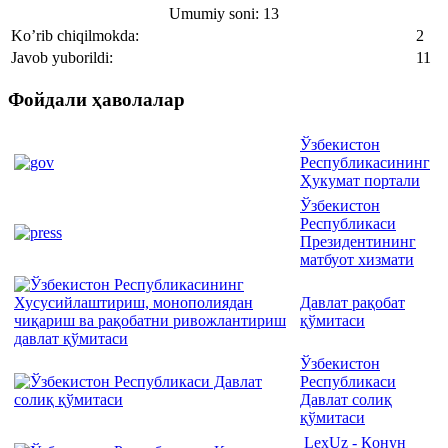
Umumiy soni: 13
Ko’rib chiqilmokda:
2
Javob yuborildi:
11
Фойдали ҳаволалар
Ўзбекистон
Республикасининг
Ҳукумат портали
Ўзбекистон
Республикаси
Президентининг
матбуот хизмати
Давлат рақобат
қўмитаси
Ўзбекистон
Республикаси
Давлат солиқ
қўмитаси
LexUz - Қонун