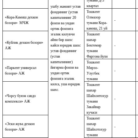
тумани Д-3
квартал
ушбу жамият устав
Тошкент
фондининг (устав
«Кора-Камиш дехкон
Олмазор
капиталининг 20
-
бозори»
МЧЖ
тумани Кора-
фоизи ва ундан
камиш, 21 уй
ортик фоизига
эгалик килувчи
Тошкент
айни бир шахс
шахар
«Куйлик дехкон бозори»
кайси юридик шахс
Бектемир
-
АЖ
устав фондининг
тумани
(устав
Фаргона йули
капиталининг)
Тошкент
йигирма фоизи ва
«Паркент универсал
Мирзо-
-
ундан ортик
бозори» АЖ
Улугбек
фоизига эгалик
тумани
килса, уша юридик
Тошкент
шахс.
шахар
«Чорсу буюм савдо
Шайхонтохур
-
комплекси» АЖ
тумани
Закайнар
кучаси
Тошкент
«Эски жува дехкон
шахар
-
бозори» АЖ
Шайхотохур
тумани