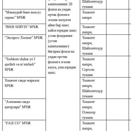
Шайхонтоҳур
капиталининг 20
тумани
фоизи ва ундан
“Маъмурий бино махсус
Тошкент
ортик фоизига
сервис” МЧЖ
шаҳри
эгалик килувчи
айни бир шахс
“BISH SERVIS” МЧЖ
Тошкент
кайси юридик шахс
шаҳри,
устав фондининг
“Экспресс Хизмат” МЧЖ
Тошкент
(устав
шаҳри,
капиталининг)
Шайхонтоҳур
йигирма фоизи ва
тумани
ундан оргтик
“Toshkent shahar yo`l
Тошкент
фоизига эгалик
qurilish va ta`mirlash”
шаҳри,
килса, уша юридик
МЧЖ
Сергели
шахс.
тумани
Тошкент савдо маркази
Тошкент
МЧЖ
шаҳри,
Шайхонтоҳур
тумани
“Алпомиш савдо
Тошкент
қаторлари” МЧЖ
шаҳри,
Олмазор
тумани
“FAIZ CO” МЧЖ
Тошкент
шаҳри,