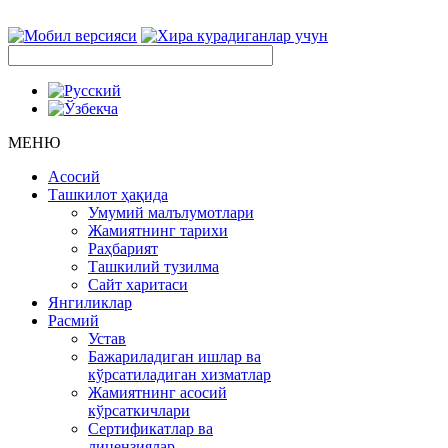
МЕНЮ
Асосий
Ташкилот ҳақида
Умумий малълумотлари
Жамиятнинг тарихи
Раҳбарият
Ташкилий тузилма
Сайт харитаси
Янгиликлар
Расмий
Устав
Бажариладиган ишлар ва
кўрсатиладиган хизматлар
Жамиятнинг асосий
кўрсаткичлари
Сертификатлар ва
лицензиялар