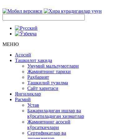
МЕНЮ
Асосий
Ташкилот ҳақида
Умумий малълумотлари
Жамиятнинг тарихи
Раҳбарият
Ташкилий тузилма
Сайт харитаси
Янгиликлар
Расмий
Устав
Бажариладиган ишлар ва
кўрсатиладиган хизматлар
Жамиятнинг асосий
кўрсаткичлари
Сертификатлар ва
лицензиялар