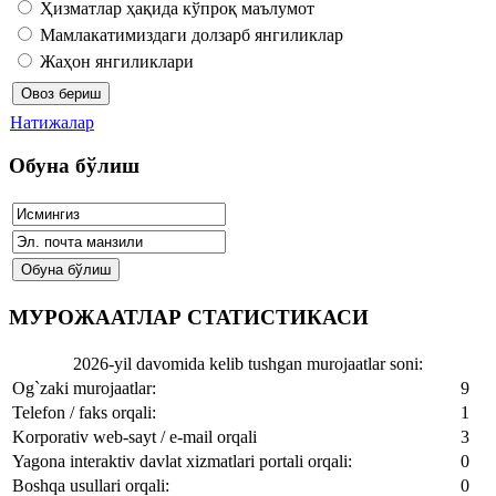
Ҳизматлар ҳақида кўпроқ маълумот
Мамлакатимиздаги долзарб янгиликлар
Жаҳон янгиликлари
Натижалар
Обуна бўлиш
МУРОЖААТЛАР СТАТИСТИКАСИ
2026-yil davomida kelib tushgan murojaatlar soni:
Og`zaki murojaatlar:
9
Telefon / faks orqali:
1
Korporativ web-sayt / e-mail orqali
3
Yagona interaktiv davlat xizmatlari portali orqali:
0
Boshqa usullari orqali:
0