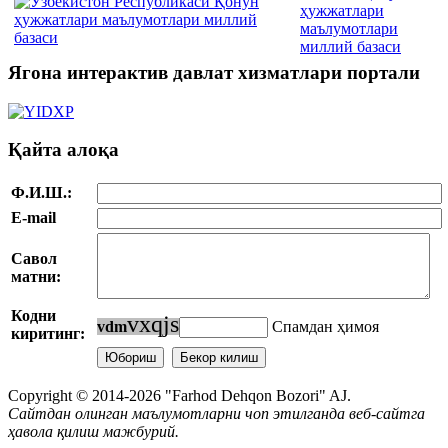
ҳужжатлари
маълумотлари
миллий базаси
Ягона интерактив давлат хизматлари портали
Қайта алоқа
Ф.И.Ш.:
E-mail
Савол
матни:
Кодни
v
x
q
j
s
v
d
m
Спамдан ҳимоя
киритинг:
Copyright © 2014-2026 "Farhod Dehqon Bozori" AJ.
Сайтдан олинган маълумотларни чоп этилганда веб-сайтга
ҳавола қилиш мажбурий.