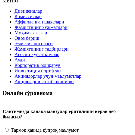
МЕНЮ
Дивидендлар
Комиссиялар
Аффилланган шахслари
Жамиятнинг ҳужжатлари
Муҳим фактлар
Овоз бериш
Эмиссия рисоласи
Жамиятининг тадбирлари
Асосий кўрсаткичлар
Аудит
Корпоратив бошқарув
Инвестиция портфели
Акциядорлар учун маълумотлар
Акцияларни сотиб олиниши
Онлайн сўровнома
Сайтимизда канака мавзулар ёритилиши керак деб
биласиз?
Тармоқ ҳақида кўпроқ маълумот