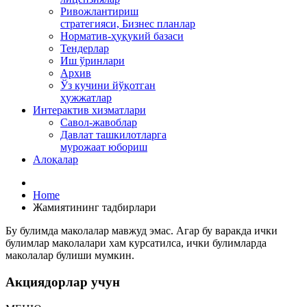
Ривожлантириш
стратегияси, Бизнес планлар
Норматив-ҳуқукий базаси
Тендерлар
Иш ўринлари
Архив
Ўз кучини йўқотган
ҳужжатлар
Интерактив хизматлари
Савол-жавоблар
Давлат ташкилотларга
мурожаат юбориш
Алоқалар
Home
Жамиятининг тадбирлари
Бу булимда маколалар мавжуд эмас. Агар бу варакда ички
булимлар маколалари хам курсатилса, ички булимларда
маколалар булиши мумкин.
Акциядорлар учун