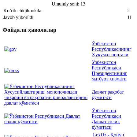
Umumiy soni: 13
Ko’rib chiqilmokda:
2
Javob yuborildi:
11
Фойдали ҳаволалар
Ўзбекистон
Республикасининг
Ҳукумат портали
Ўзбекистон
Республикаси
Президентининг
матбуот хизмати
Давлат рақобат
қўмитаси
Ўзбекистон
Республикаси
Давлат солиқ
қўмитаси
LexUz - Қонун