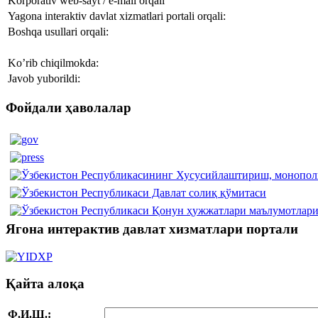
Korporativ web-sayt / e-mail orqali
Yagona interaktiv davlat xizmatlari portali orqali:
Boshqa usullari orqali:
Ko’rib chiqilmokda:
Javob yuborildi:
Фойдали ҳаволалар
Ягона интерактив давлат хизматлари портали
Қайта алоқа
Ф.И.Ш.: