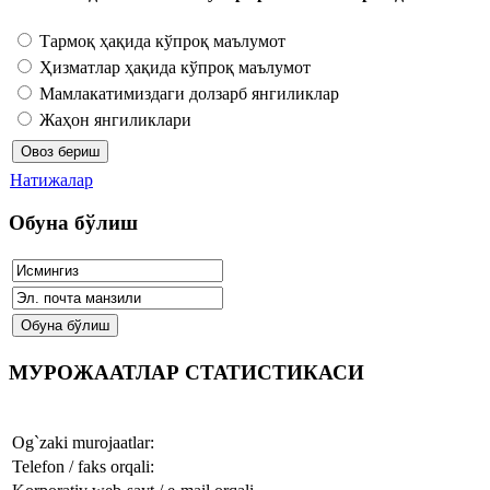
Тармоқ ҳақида кўпроқ маълумот
Ҳизматлар ҳақида кўпроқ маълумот
Мамлакатимиздаги долзарб янгиликлар
Жаҳон янгиликлари
Натижалар
Обуна бўлиш
МУРОЖААТЛАР СТАТИСТИКАСИ
Og`zaki murojaatlar:
Telefon / faks orqali: