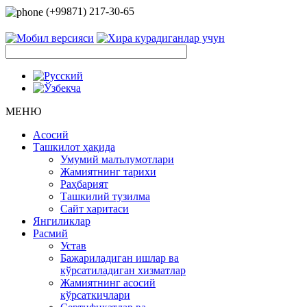
(+99871) 217-30-65
МЕНЮ
Асосий
Ташкилот ҳақида
Умумий малълумотлари
Жамиятнинг тарихи
Раҳбарият
Ташкилий тузилма
Сайт харитаси
Янгиликлар
Расмий
Устав
Бажариладиган ишлар ва
кўрсатиладиган хизматлар
Жамиятнинг асосий
кўрсаткичлари