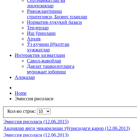
Сертификатлар ва
лицензиялар
Ривожлантириш
стратегияси, Бизнес планлар
Норматив-ҳуқукий базаси
Тендерлар
Иш ўринлари
Архив
Ўз кучини йўқотган
ҳужжатлар
Интерактив хизматлари
Савол-жавоблар
Давлат ташкилотларга
мурожаат юбориш
Алоқалар
Home
Эмиссия рисоласи
Кол-во строк:
Эмиссия рисоласи (12.06.2015)
Акциялар янги чиқарилиши тўғрисидаги қарор (12.06.2013)
Эмиссия рисоласи (12.06.2013)