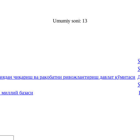
Umumiy soni: 13
Ў
Ў
Д
Ў