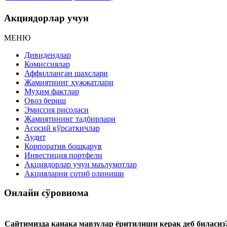
Акциядорлар учун
МЕНЮ
Дивидендлар
Комиссиялар
Аффилланган шахслари
Жамиятнинг ҳужжатлари
Муҳим фактлар
Овоз бериш
Эмиссия рисоласи
Жамиятининг тадбирлари
Асосий кўрсаткичлар
Аудит
Корпоратив бошқарув
Инвестиция портфели
Акциядорлар учун маълумотлар
Акцияларни сотиб олиниши
Онлайн сўровнома
Сайтимизда канака мавзулар ёритилиши керак деб биласиз