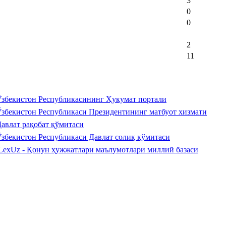
3
0
0
2
11
збекистон Республикасининг Ҳукумат портали
збекистон Республикаси Президентининг матбуот хизмати
авлат рақобат қўмитаси
збекистон Республикаси Давлат солиқ қўмитаси
LexUz - Қонун ҳужжатлари маълумотлари миллий базаси