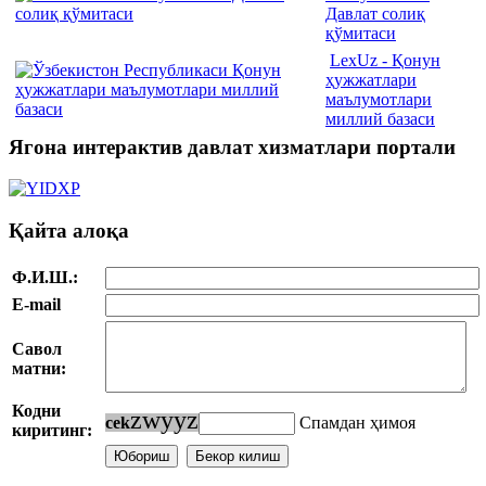
Давлат солиқ
қўмитаси
LexUz - Қонун
ҳужжатлари
маълумотлари
миллий базаси
Ягона интерактив давлат хизматлари портали
Қайта алоқа
Ф.И.Ш.:
E-mail
Савол
матни:
Кодни
z
w
y
y
z
c
e
k
Спамдан ҳимоя
киритинг: