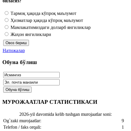
биласиз?
Тармоқ ҳақида кўпроқ маълумот
Ҳизматлар ҳақида кўпроқ маълумот
Мамлакатимиздаги долзарб янгиликлар
Жаҳон янгиликлари
Натижалар
Обуна бўлиш
МУРОЖААТЛАР СТАТИСТИКАСИ
2026-yil davomida kelib tushgan murojaatlar soni:
Og`zaki murojaatlar:
9
Telefon / faks orqali:
1