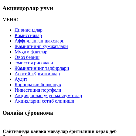
Акциядорлар учун
МЕНЮ
Дивидендлар
Комиссиялар
Аффилланган шахслари
Жамиятнинг ҳужжатлари
Муҳим фактлар
Овоз бериш
Эмиссия рисоласи
Жамиятининг тадбирлари
Асосий кўрсаткичлар
Аудит
Корпоратив бошқарув
Инвестиция портфели
Акциядорлар учун маълумотлар
Акцияларни сотиб олиниши
Онлайн сўровнома
Сайтимизда канака мавзулар ёритилиши керак деб