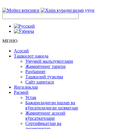
МЕНЮ
Асосий
Ташкилот ҳақида
Умумий малълумотлари
Жамиятнинг тарихи
Раҳбарият
Ташкилий тузилма
Сайт харитаси
Янгиликлар
Расмий
Устав
Бажариладиган ишлар ва
кўрсатиладиган хизматлар
Жамиятнинг асосий
кўрсаткичлари
Сертификатлар ва
лицензиялар