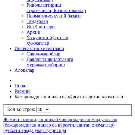
Ривожлантириш
стратегияси, Бизнес планлар
Норматив-ҳуқукий базаси
Тендерлар
Иш ўринлари
Архив
Ўз кучини йўқотган
ҳужжатлар
Интерактив хизматлари
Савол-жавоблар
Давлат ташкилотларга
мурожаат юбориш
Алоқалар
Home
Расмий
Бажариладиган ишлар ва кўрсатиладиган хизматлар
Кол-во строк:
Жамият томонидан ишлаб чиқариладиган маҳсулотлар
(бажариладиган ишлар ва кўрсатиладиган хизматлар)
рўйхати ҳамда улар тўғрисида