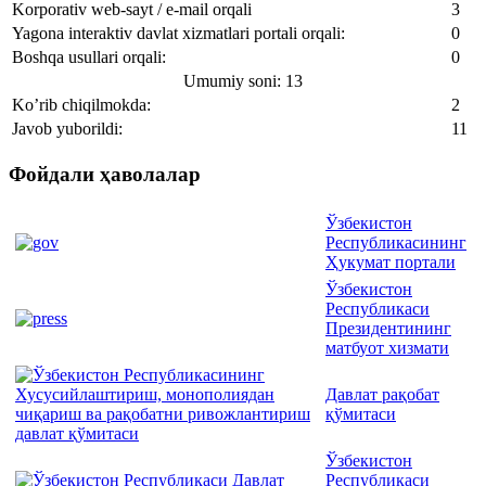
Korporativ web-sayt / e-mail orqali
3
Yagona interaktiv davlat xizmatlari portali orqali:
0
Boshqa usullari orqali:
0
Umumiy soni: 13
Ko’rib chiqilmokda:
2
Javob yuborildi:
11
Фойдали ҳаволалар
Ўзбекистон
Республикасининг
Ҳукумат портали
Ўзбекистон
Республикаси
Президентининг
матбуот хизмати
Давлат рақобат
қўмитаси
Ўзбекистон
Республикаси