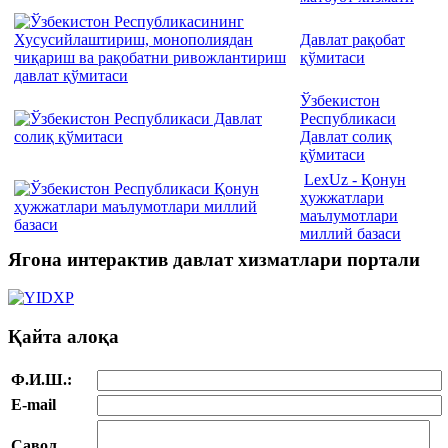
Давлат рақобат
қўмитаси
Ўзбекистон
Республикаси
Давлат солиқ
қўмитаси
LexUz - Қонун
ҳужжатлари
маълумотлари
миллий базаси
Ягона интерактив давлат хизматлари портали
Қайта алоқа
Ф.И.Ш.:
E-mail
Савол