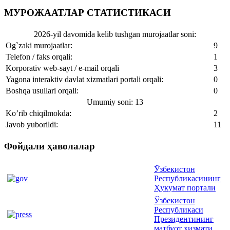
МУРОЖААТЛАР СТАТИСТИКАСИ
2026-yil davomida kelib tushgan murojaatlar soni:
Og`zaki murojaatlar:
9
Telefon / faks orqali:
1
Korporativ web-sayt / e-mail orqali
3
Yagona interaktiv davlat xizmatlari portali orqali:
0
Boshqa usullari orqali:
0
Umumiy soni: 13
Ko’rib chiqilmokda:
2
Javob yuborildi:
11
Фойдали ҳаволалар
Ўзбекистон
Республикасининг
Ҳукумат портали
Ўзбекистон
Республикаси
Президентининг
матбуот хизмати