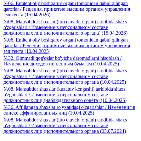
№06. Emitent oliy boshqaruv organi tomonidan qabul qilingan
qarorlar / Решения, принятые высшим органом управления
эмитента (15.04.2026)
№08. Mansabdor shaxslar (ijro etuvchi organi) tarkibida shaxs
o'zgarishlari / Изменение в персональном составе
должностных лиц (исполнительного органа) (15.04.2026)
№06. Emitent oliy boshqaruv organi tomonidan qabul qilingan
qarorlar / Решения, принятые высшим органом управления
эмитента (10.04.2025)
№32. Qimmatli qog'ozlar bo'yicha daromadlarni hisoblash /
Начисление доходов по ценным бумагам (10.04.2025)
№08. Mansabdor shaxslar (ijro etuvchi organi) tarkibida shaxs
o'zgarishlari / Изменение в персональном составе
должностных лиц (исполнительного органа (10.04.2025)
№08. Mansabdor shaxslar (kuzatuv kengashi) tarkibida shaxs
o'zgarishlari / Изменение в персональном составе
должностных лиц (наблюдательного совета) (10.04.2025)
№36. Affillangan shaxslar ro'yxatidagi o'zgarishlar / Изменения в
списке аффилированных лиц (19.04.2025)
№08. Mansabdor shaxslar (ijro etuvchi organi) tarkibida shaxs
o'zgarishlari / Изменение в персональном составе
должностных лиц (исполнительного органа (03.07.2024)