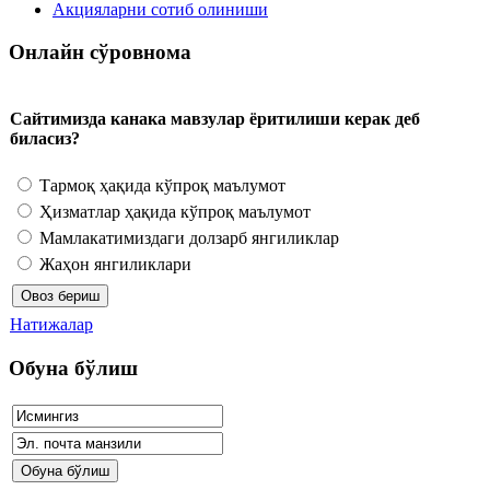
Акцияларни сотиб олиниши
Онлайн сўровнома
Сайтимизда канака мавзулар ёритилиши керак деб
биласиз?
Тармоқ ҳақида кўпроқ маълумот
Ҳизматлар ҳақида кўпроқ маълумот
Мамлакатимиздаги долзарб янгиликлар
Жаҳон янгиликлари
Натижалар
Обуна бўлиш