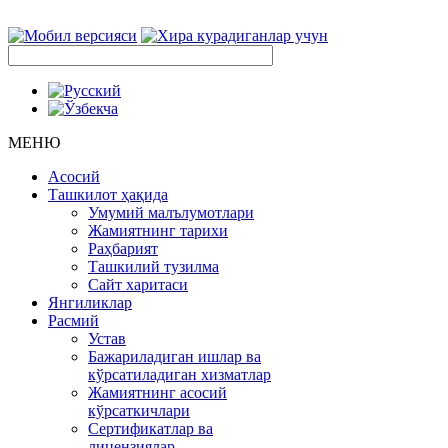
МЕНЮ
Асосий
Ташкилот ҳақида
Умумий малълумотлари
Жамиятнинг тарихи
Раҳбарият
Ташкилий тузилма
Сайт харитаси
Янгиликлар
Расмий
Устав
Бажариладиган ишлар ва
кўрсатиладиган хизматлар
Жамиятнинг асосий
кўрсаткичлари
Сертификатлар ва
лицензиялар