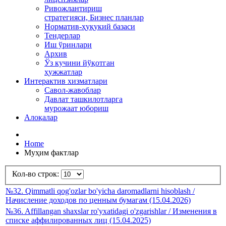
Ривожлантириш
стратегияси, Бизнес планлар
Норматив-ҳуқукий базаси
Тендерлар
Иш ўринлари
Архив
Ўз кучини йўқотган
ҳужжатлар
Интерактив хизматлари
Савол-жавоблар
Давлат ташкилотларга
мурожаат юбориш
Алоқалар
Home
Муҳим фактлар
Кол-во строк:
№32. Qimmatli qog'ozlar bo'yicha daromadlarni hisoblash /
Начисление доходов по ценным бумагам (15.04.2026)
№36. Affillangan shaxslar ro'yxatidagi o'zgarishlar / Изменения в
списке аффилированных лиц (15.04.2025)