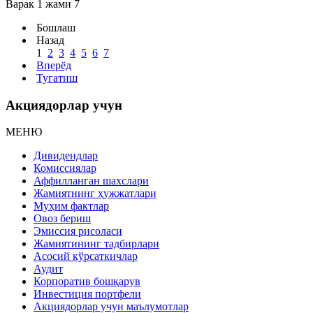
Варак 1 жами 7
Бошлаш
Назад
1
2
3
4
5
6
7
Вперёд
Тугатиш
Акциядорлар учун
МЕНЮ
Дивидендлар
Комиссиялар
Аффилланган шахслари
Жамиятнинг ҳужжатлари
Муҳим фактлар
Овоз бериш
Эмиссия рисоласи
Жамиятининг тадбирлари
Асосий кўрсаткичлар
Аудит
Корпоратив бошқарув
Инвестиция портфели
Акциядорлар учун маълумотлар