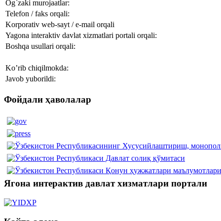
Og`zaki murojaatlar:
Telefon / faks orqali:
Korporativ web-sayt / e-mail orqali
Yagona interaktiv davlat xizmatlari portali orqali:
Boshqa usullari orqali:
Ko’rib chiqilmokda:
Javob yuborildi:
Фойдали ҳаволалар
Ягона интерактив давлат хизматлари портали