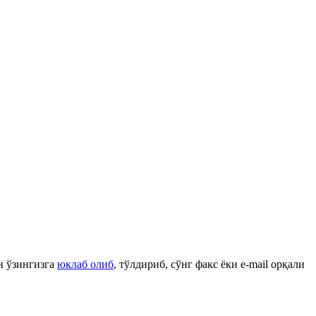
н ўзингизга
юклаб олиб
, тўлдириб, сўнг факс ёки e-mail орқали