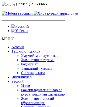
(+99871) 217-30-65
МЕНЮ
Асосий
Ташкилот ҳақида
Умумий малълумотлари
Жамиятнинг тарихи
Раҳбарият
Ташкилий тузилма
Сайт харитаси
Янгиликлар
Расмий
Устав
Бажариладиган ишлар ва
кўрсатиладиган хизматлар
Жамиятнинг асосий
кўрсаткичлари