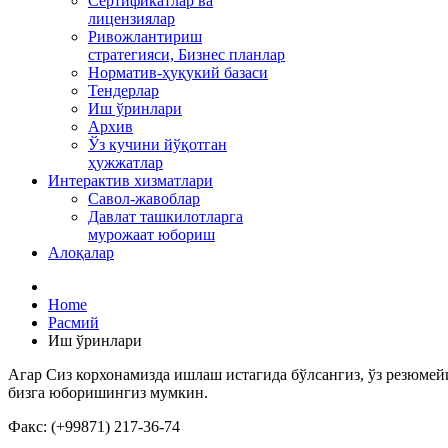
Сертификатлар ва
лицензиялар
Ривожлантириш
стратегияси, Бизнес планлар
Норматив-ҳуқукий базаси
Тендерлар
Иш ўринлари
Архив
Ўз кучини йўқотган
ҳужжатлар
Интерактив хизматлари
Савол-жавоблар
Давлат ташкилотларга
мурожаат юбориш
Алоқалар
Home
Расмий
Иш ўринлари
Агар Сиз корхонамизда ишлаш истагида бўлсангиз, ўз резюме
бизга юборишингиз мумкин.
Факс: (+99871) 217-36-74