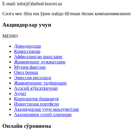
E-mail: info(@)farhod-bozori.uz
Сизга мос бўш иш ўрни пайдо бўлиши билан компаниямизнинг 
Акциядорлар учун
МЕНЮ
Дивидендлар
Комиссиялар
Аффилланган шахслари
Жамиятнинг ҳужжатлари
Муҳим фактлар
Овоз бериш
Эмиссия рисоласи
Жамиятининг тадбирлари
Асосий кўрсаткичлар
Аудит
Корпоратив бошқарув
Инвестиция портфели
Акциядорлар учун маълумотлар
Акцияларни сотиб олиниши
Онлайн сўровнома