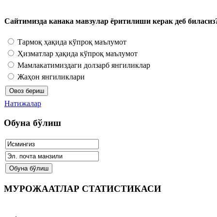
Сайтимизда канака мавзулар ёритилиши керак деб биласиз
Тармоқ ҳақида кўпроқ маълумот
Ҳизматлар ҳақида кўпроқ маълумот
Мамлакатимиздаги долзарб янгиликлар
Жаҳон янгиликлари
Натижалар
Обуна бўлиш
МУРОЖААТЛАР СТАТИСТИКАСИ