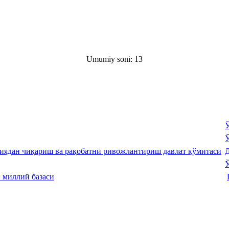
Umumiy soni: 13
Ў
Ў
Д
Ў