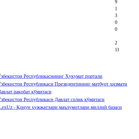
9
1
3
0
0
2
11
збекистон Республикасининг Ҳукумат портали
збекистон Республикаси Президентининг матбуот хизмати
авлат рақобат қўмитаси
збекистон Республикаси Давлат солиқ қўмитаси
LexUz - Қонун ҳужжатлари маълумотлари миллий базаси