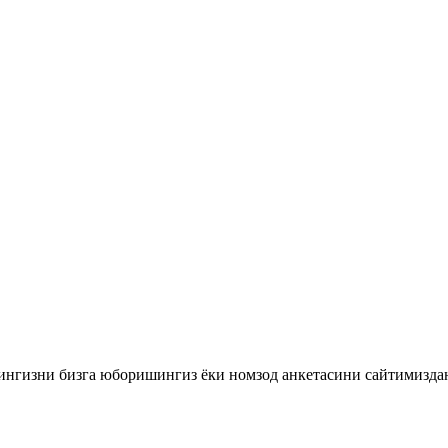
йингизни бизга юборишингиз ёки номзод анкетасини сайтимизда