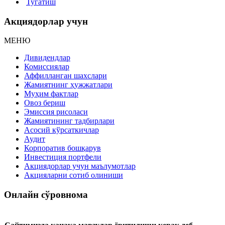
Тугатиш
Акциядорлар учун
МЕНЮ
Дивидендлар
Комиссиялар
Аффилланган шахслари
Жамиятнинг ҳужжатлари
Муҳим фактлар
Овоз бериш
Эмиссия рисоласи
Жамиятининг тадбирлари
Асосий кўрсаткичлар
Аудит
Корпоратив бошқарув
Инвестиция портфели
Акциядорлар учун маълумотлар
Акцияларни сотиб олиниши
Онлайн сўровнома