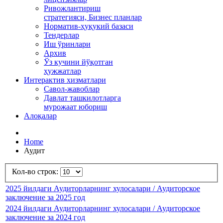
Ривожлантириш
стратегияси, Бизнес планлар
Норматив-ҳуқукий базаси
Тендерлар
Иш ўринлари
Архив
Ўз кучини йўқотган
ҳужжатлар
Интерактив хизматлари
Савол-жавоблар
Давлат ташкилотларга
мурожаат юбориш
Алоқалар
Home
Аудит
Кол-во строк:
2025 йилдаги Аудиторларнинг хулосалари / Аудиторское
заключение за 2025 год
2024 йилдаги Аудиторларнинг хулосалари / Аудиторское
заключение за 2024 год