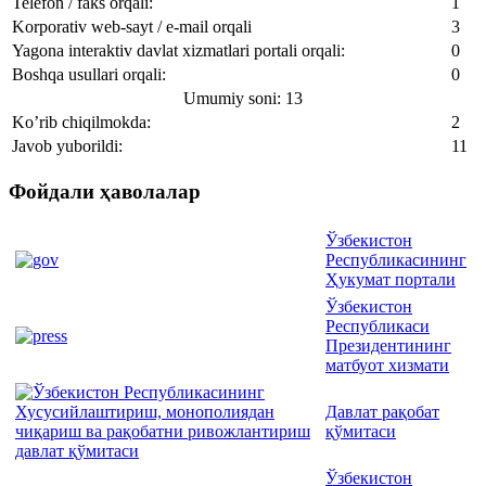
Telefon / faks orqali:
1
Korporativ web-sayt / e-mail orqali
3
Yagona interaktiv davlat xizmatlari portali orqali:
0
Boshqa usullari orqali:
0
Umumiy soni: 13
Ko’rib chiqilmokda:
2
Javob yuborildi:
11
Фойдали ҳаволалар
Ўзбекистон
Республикасининг
Ҳукумат портали
Ўзбекистон
Республикаси
Президентининг
матбуот хизмати
Давлат рақобат
қўмитаси
Ўзбекистон