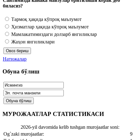
Сайтимизда канака мавзулар ёритилиши керак деб
биласиз?
Тармоқ ҳақида кўпроқ маълумот
Ҳизматлар ҳақида кўпроқ маълумот
Мамлакатимиздаги долзарб янгиликлар
Жаҳон янгиликлари
Натижалар
Обуна бўлиш
МУРОЖААТЛАР СТАТИСТИКАСИ
2026-yil davomida kelib tushgan murojaatlar soni:
Og`zaki murojaatlar:
9