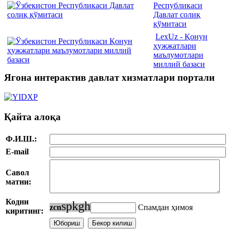
Республикаси
Давлат солиқ
қўмитаси
LexUz - Қонун
ҳужжатлари
маълумотлари
миллий базаси
Ягона интерактив давлат хизматлари портали
Қайта алоқа
Ф.И.Ш.:
E-mail
Савол
матни:
Кодни
s
p
k
g
h
z
c
n
Спамдан ҳимоя
киритинг: