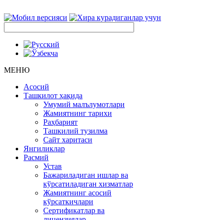
МЕНЮ
Асосий
Ташкилот ҳақида
Умумий малълумотлари
Жамиятнинг тарихи
Раҳбарият
Ташкилий тузилма
Сайт харитаси
Янгиликлар
Расмий
Устав
Бажариладиган ишлар ва
кўрсатиладиган хизматлар
Жамиятнинг асосий
кўрсаткичлари
Сертификатлар ва
лицензиялар