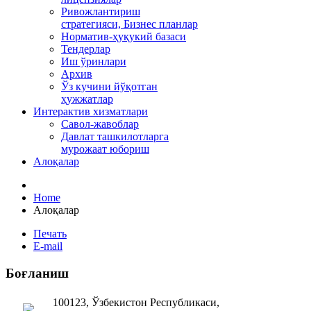
Ривожлантириш
стратегияси, Бизнес планлар
Норматив-ҳуқукий базаси
Тендерлар
Иш ўринлари
Архив
Ўз кучини йўқотган
ҳужжатлар
Интерактив хизматлари
Савол-жавоблар
Давлат ташкилотларга
мурожаат юбориш
Алоқалар
Home
Алоқалар
Печать
E-mail
Боғланиш
100123, Ўзбекистон Республикаси,