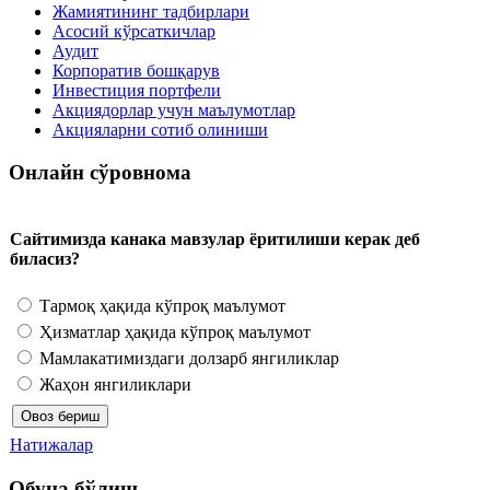
Жамиятининг тадбирлари
Асосий кўрсаткичлар
Аудит
Корпоратив бошқарув
Инвестиция портфели
Акциядорлар учун маълумотлар
Акцияларни сотиб олиниши
Онлайн сўровнома
Сайтимизда канака мавзулар ёритилиши керак деб
биласиз?
Тармоқ ҳақида кўпроқ маълумот
Ҳизматлар ҳақида кўпроқ маълумот
Мамлакатимиздаги долзарб янгиликлар
Жаҳон янгиликлари
Натижалар
Обуна бўлиш