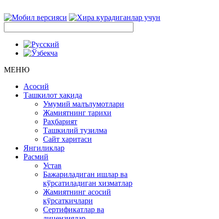
МЕНЮ
Асосий
Ташкилот ҳақида
Умумий малълумотлари
Жамиятнинг тарихи
Раҳбарият
Ташкилий тузилма
Сайт харитаси
Янгиликлар
Расмий
Устав
Бажариладиган ишлар ва
кўрсатиладиган хизматлар
Жамиятнинг асосий
кўрсаткичлари
Сертификатлар ва
лицензиялар