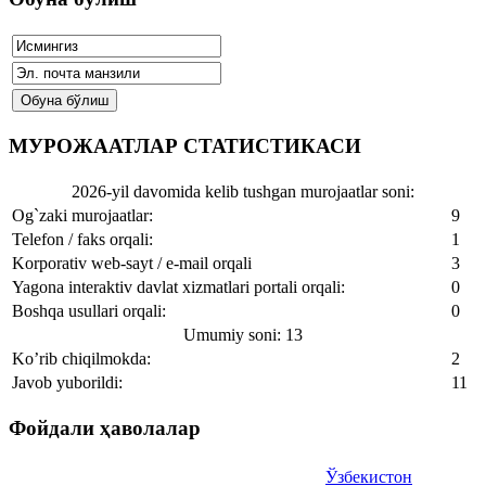
МУРОЖААТЛАР СТАТИСТИКАСИ
2026-yil davomida kelib tushgan murojaatlar soni:
Og`zaki murojaatlar:
9
Telefon / faks orqali:
1
Korporativ web-sayt / e-mail orqali
3
Yagona interaktiv davlat xizmatlari portali orqali:
0
Boshqa usullari orqali:
0
Umumiy soni: 13
Ko’rib chiqilmokda:
2
Javob yuborildi:
11
Фойдали ҳаволалар
Ўзбекистон