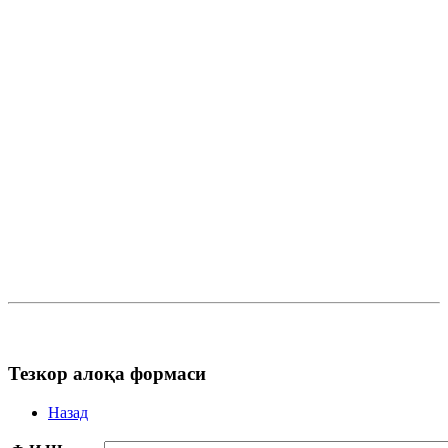
Тезкор алоқа формаси
Назад