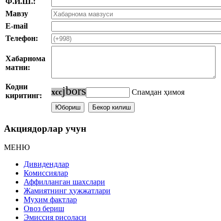
Ф.И.Ш.:
Мавзу
E-mail
Телефон:
Хабарнома
матни:
Кодни
j
b
o
r
s
x
c
c
Спамдан ҳимоя
киритинг:
Акциядорлар учун
МЕНЮ
Дивидендлар
Комиссиялар
Аффилланган шахслари
Жамиятнинг ҳужжатлари
Муҳим фактлар
Овоз бериш
Эмиссия рисоласи