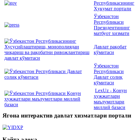
Республикасининг
Ҳукумат портали
Ўзбекистон
Республикаси
Президентининг
матбуот хизмати
Давлат рақобат
қўмитаси
Ўзбекистон
Республикаси
Давлат солиқ
қўмитаси
LexUz - Қонун
ҳужжатлари
маълумотлари
миллий базаси
Ягона интерактив давлат хизматлари портали
Қайта алоқа