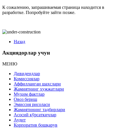
К сожалению, запрашиваемая страница находится в
разработке. Попробуйте зайти позже.
Назад
Акциядорлар учун
МЕНЮ
Дивидендлар
Комиссиялар
Аффилланган шахслари
Жамиятнинг ҳужжатлари
Муҳим фактлар
Овоз бериш
Эмиссия рисоласи
Жамиятининг тадбирлари
Асосий кўрсаткичлар
Аудит
Корпоратив бошқарув