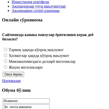
Инвестиция портфели
Акциядорлар учун маълумотлар
Акцияларни сотиб олиниши
Онлайн сўровнома
Сайтимизда канака мавзулар ёритилиши керак деб
биласиз?
Тармоқ ҳақида кўпроқ маълумот
Ҳизматлар ҳақида кўпроқ маълумот
Мамлакатимиздаги долзарб янгиликлар
Жаҳон янгиликлари
Натижалар
Обуна бўлиш