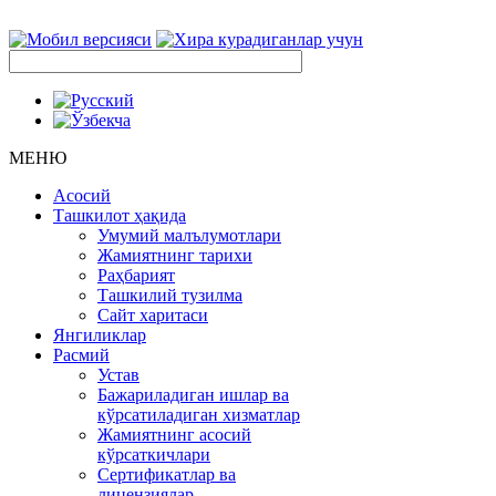
МЕНЮ
Асосий
Ташкилот ҳақида
Умумий малълумотлари
Жамиятнинг тарихи
Раҳбарият
Ташкилий тузилма
Сайт харитаси
Янгиликлар
Расмий
Устав
Бажариладиган ишлар ва
кўрсатиладиган хизматлар
Жамиятнинг асосий
кўрсаткичлари
Сертификатлар ва
лицензиялар