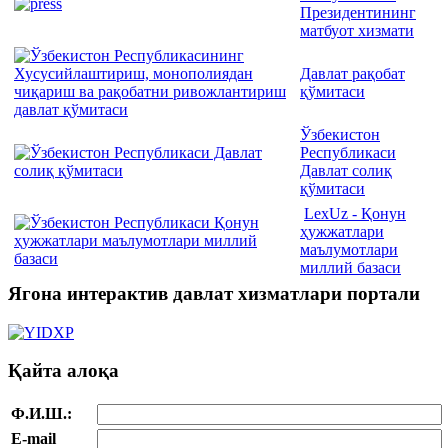
Президентининг
матбуот хизмати
Давлат рақобат
қўмитаси
Ўзбекистон
Республикаси
Давлат солиқ
қўмитаси
LexUz - Қонун
ҳужжатлари
маълумотлари
миллий базаси
Ягона интерактив давлат хизматлари портали
Қайта алоқа
Ф.И.Ш.:
E-mail