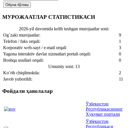
МУРОЖААТЛАР СТАТИСТИКАСИ
2026-yil davomida kelib tushgan murojaatlar soni:
Og`zaki murojaatlar:
9
Telefon / faks orqali:
1
Korporativ web-sayt / e-mail orqali
3
Yagona interaktiv davlat xizmatlari portali orqali:
0
Boshqa usullari orqali:
0
Umumiy soni: 13
Ko’rib chiqilmokda:
2
Javob yuborildi:
11
Фойдали ҳаволалар
Ўзбекистон
Республикасининг
Ҳукумат портали
Ўзбекистон
Республикаси