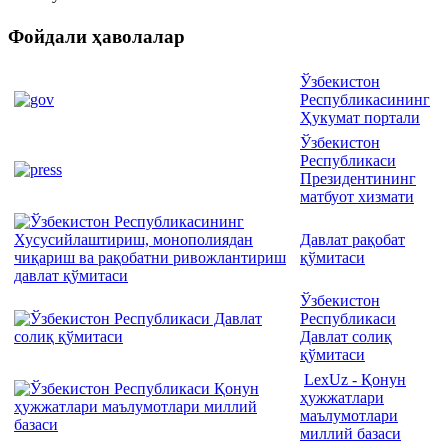
Фойдали ҳаволалар
Ўзбекистон
Республикасининг
Ҳукумат портали
Ўзбекистон
Республикаси
Президентининг
матбуот хизмати
Давлат рақобат
қўмитаси
Ўзбекистон
Республикаси
Давлат солиқ
қўмитаси
LexUz - Қонун
ҳужжатлари
маълумотлари
миллий базаси