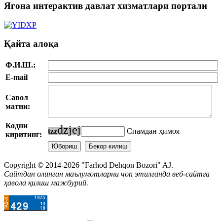
Ягона интерактив давлат хизматлари портали
Қайта алоқа
Ф.И.Ш.:
E-mail
Савол
матни:
Кодни
d
z
j
e
j
t
z
z
Спамдан ҳимоя
киритинг:
Copyright © 2014-2026 "Farhod Dehqon Bozori" AJ.
Сайтдан олинган маълумотларни чоп этилганда веб-сайтга
ҳавола қилиш мажбурий.