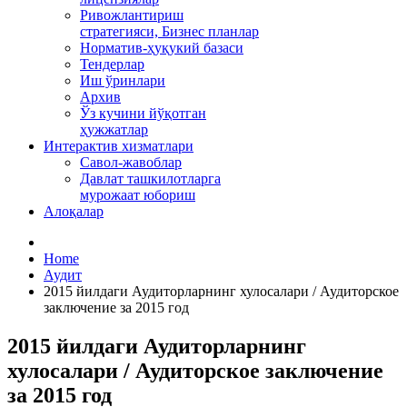
Ривожлантириш
стратегияси, Бизнес планлар
Норматив-ҳуқукий базаси
Тендерлар
Иш ўринлари
Архив
Ўз кучини йўқотган
ҳужжатлар
Интерактив хизматлари
Савол-жавоблар
Давлат ташкилотларга
мурожаат юбориш
Алоқалар
Home
Аудит
2015 йилдаги Аудиторларнинг хулосалари / Аудиторское
заключение за 2015 год
2015 йилдаги Аудиторларнинг
хулосалари / Аудиторское заключение
за 2015 год