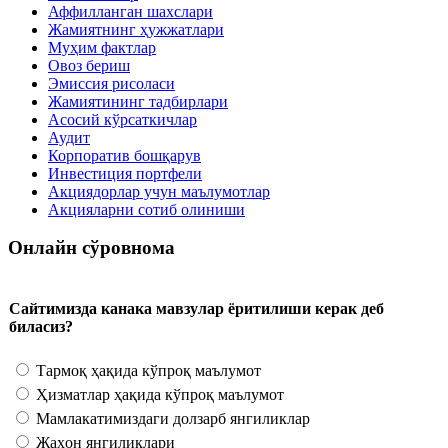
Аффилланган шахслари
Жамиятнинг ҳужжатлари
Муҳим фактлар
Овоз бериш
Эмиссия рисоласи
Жамиятининг тадбирлари
Асосий кўрсаткичлар
Аудит
Корпоратив бошқарув
Инвестиция портфели
Акциядорлар учун маълумотлар
Акцияларни сотиб олиниши
Онлайн сўровнома
Сайтимизда канака мавзулар ёритилиши керак деб
биласиз?
Тармоқ ҳақида кўпроқ маълумот
Ҳизматлар ҳақида кўпроқ маълумот
Мамлакатимиздаги долзарб янгиликлар
Жаҳон янгиликлари