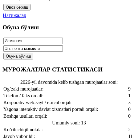
Натижалар
Обуна бўлиш
МУРОЖААТЛАР СТАТИСТИКАСИ
2026-yil davomida kelib tushgan murojaatlar soni:
Og`zaki murojaatlar:
9
Telefon / faks orqali:
1
Korporativ web-sayt / e-mail orqali
3
Yagona interaktiv davlat xizmatlari portali orqali:
0
Boshqa usullari orqali:
0
Umumiy soni: 13
Ko’rib chiqilmokda:
2
Javob yuborildi:
11