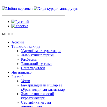
МЕНЮ
Асосий
Ташкилот ҳақида
Умумий малълумотлари
Жамиятнинг тарихи
Раҳбарият
Ташкилий тузилма
Сайт харитаси
Янгиликлар
Расмий
Устав
Бажариладиган ишлар ва
кўрсатиладиган хизматлар
Жамиятнинг асосий
кўрсаткичлари
Сертификатлар ва
лицензиялар