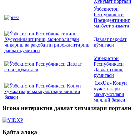
Ҳукумат портали
Ўзбекистон
Республикаси
Президентининг
матбуот хизмати
Давлат рақобат
қўмитаси
Ўзбекистон
Республикаси
Давлат солиқ
қўмитаси
LexUz - Қонун
ҳужжатлари
маълумотлари
миллий базаси
Ягона интерактив давлат хизматлари портали
Қайта алоқа