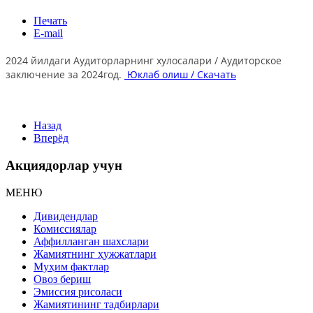
Печать
E-mail
2024 йилдаги Аудиторларнинг хулосалари / Аудиторское
заключение за 2024год.
Юклаб олиш / Скачать
Назад
Вперёд
Акциядорлар учун
МЕНЮ
Дивидендлар
Комиссиялар
Аффилланган шахслари
Жамиятнинг ҳужжатлари
Муҳим фактлар
Овоз бериш
Эмиссия рисоласи
Жамиятининг тадбирлари