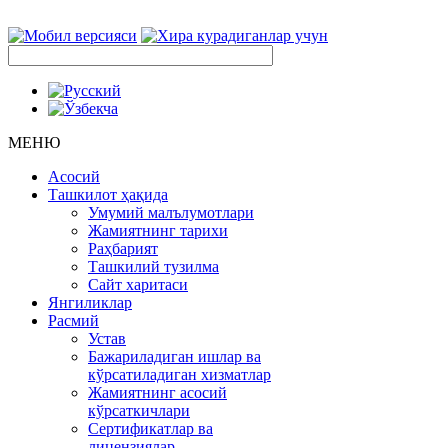
МЕНЮ
Асосий
Ташкилот ҳақида
Умумий малълумотлари
Жамиятнинг тарихи
Раҳбарият
Ташкилий тузилма
Сайт харитаси
Янгиликлар
Расмий
Устав
Бажариладиган ишлар ва
кўрсатиладиган хизматлар
Жамиятнинг асосий
кўрсаткичлари
Сертификатлар ва
лицензиялар