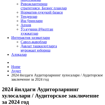
Ривожлантириш
стратегияси, Бизнес планлар
Норматив-ҳуқукий базаси
Тендерлар
Иш ўринлари
Архив
Ўз кучини йўқотган
ҳужжатлар
Интерактив хизматлари
Савол-жавоблар
Давлат ташкилотларга
мурожаат юбориш
Алоқалар
Home
Аудит
2024 йилдаги Аудиторларнинг хулосалари / Аудиторское
заключение за 2024 год
2024 йилдаги Аудиторларнинг
хулосалари / Аудиторское заключение
за 2024 год