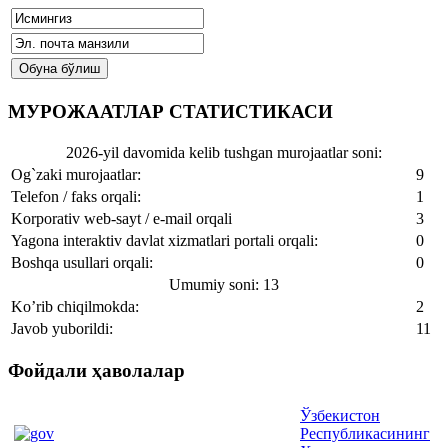
МУРОЖААТЛАР СТАТИСТИКАСИ
2026-yil davomida kelib tushgan murojaatlar soni:
Og`zaki murojaatlar:
9
Telefon / faks orqali:
1
Korporativ web-sayt / e-mail orqali
3
Yagona interaktiv davlat xizmatlari portali orqali:
0
Boshqa usullari orqali:
0
Umumiy soni: 13
Ko’rib chiqilmokda:
2
Javob yuborildi:
11
Фойдали ҳаволалар
Ўзбекистон
Республикасининг