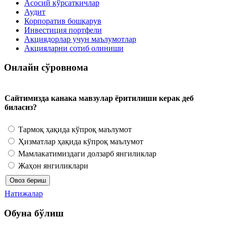
Асосий кўрсаткичлар
Аудит
Корпоратив бошқарув
Инвестиция портфели
Акциядорлар учун маълумотлар
Акцияларни сотиб олиниши
Онлайн сўровнома
Сайтимизда канака мавзулар ёритилиши керак деб
биласиз?
Тармоқ ҳақида кўпроқ маълумот
Ҳизматлар ҳақида кўпроқ маълумот
Мамлакатимиздаги долзарб янгиликлар
Жаҳон янгиликлари
Натижалар
Обуна бўлиш