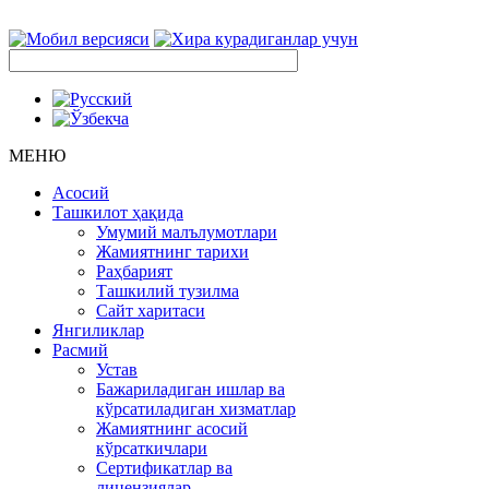
МЕНЮ
Асосий
Ташкилот ҳақида
Умумий малълумотлари
Жамиятнинг тарихи
Раҳбарият
Ташкилий тузилма
Сайт харитаси
Янгиликлар
Расмий
Устав
Бажариладиган ишлар ва
кўрсатиладиган хизматлар
Жамиятнинг асосий
кўрсаткичлари
Сертификатлар ва
лицензиялар