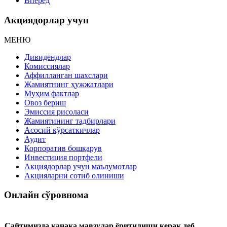
Вперёд
Акциядорлар учун
МЕНЮ
Дивидендлар
Комиссиялар
Аффилланган шахслари
Жамиятнинг ҳужжатлари
Муҳим фактлар
Овоз бериш
Эмиссия рисоласи
Жамиятининг тадбирлари
Асосий кўрсаткичлар
Аудит
Корпоратив бошқарув
Инвестиция портфели
Акциядорлар учун маълумотлар
Акцияларни сотиб олиниши
Онлайн сўровнома
Сайтимизда канака мавзулар ёритилиши керак деб