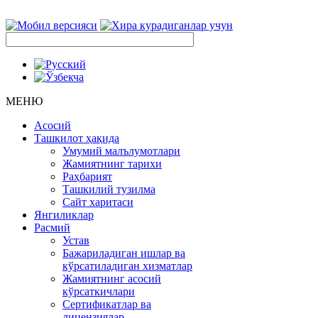
МЕНЮ
Асосий
Ташкилот ҳақида
Умумий малълумотлари
Жамиятнинг тарихи
Раҳбарият
Ташкилий тузилма
Сайт харитаси
Янгиликлар
Расмий
Устав
Бажариладиган ишлар ва
кўрсатиладиган хизматлар
Жамиятнинг асосий
кўрсаткичлари
Сертификатлар ва
лицензиялар