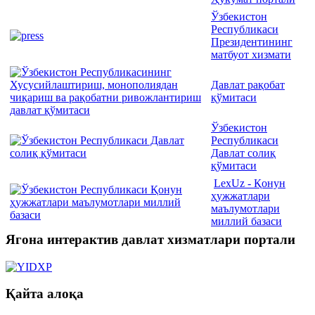
Ўзбекистон
Республикаси
Президентининг
матбуот хизмати
Давлат рақобат
қўмитаси
Ўзбекистон
Республикаси
Давлат солиқ
қўмитаси
LexUz - Қонун
ҳужжатлари
маълумотлари
миллий базаси
Ягона интерактив давлат хизматлари портали
Қайта алоқа