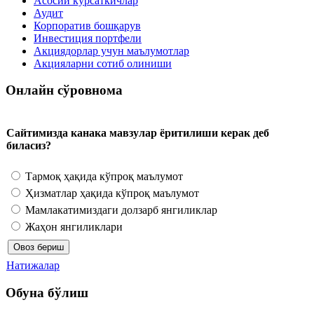
Асосий кўрсаткичлар
Аудит
Корпоратив бошқарув
Инвестиция портфели
Акциядорлар учун маълумотлар
Акцияларни сотиб олиниши
Онлайн сўровнома
Сайтимизда канака мавзулар ёритилиши керак деб
биласиз?
Тармоқ ҳақида кўпроқ маълумот
Ҳизматлар ҳақида кўпроқ маълумот
Мамлакатимиздаги долзарб янгиликлар
Жаҳон янгиликлари
Натижалар
Обуна бўлиш