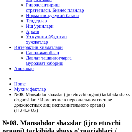
Ривожлантириш
стратегияси, Бизнес планлар
Норматив-ҳуқукий базаси
Тендерлар
Иш ўринлари
Архив
Ўз кучини йўқотган
ҳужжатлар
Интерактив хизматлари
Савол-жавоблар
Давлат ташкилотларга
мурожаат юбориш
Алоқалар
Home
Муҳим фактлар
№08. Mansabdor shaxslar (ijro etuvchi organi) tarkibida shaxs
o'zgarishlari / Изменение в персональном составе
должностных лиц (исполнительного органа)
(11.04.2022)
№08. Mansabdor shaxslar (ijro etuvchi
organi) tarkibida shaxs o'zgarishlari /