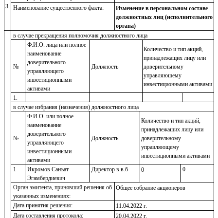
3.
Наименование существенного факта:
Изменение в персональном составе
должностных лиц (исполнительного
органа)
в случае прекращения полномочия должностного лица
Ф.И.О. лица или полное
Количество и тип акций,
наименование
принадлежащих лицу или
доверительного
№
Должность
доверительному
управляющего
управляющему
инвестиционными
инвестиционными активами
активами
1.
в случае избрания (назначения) должностного лица
Ф.И.О. или полное
Количество и тип акций,
наименование
принадлежащих лицу или
доверительного
№
Должность
доверительному
управляющего
управляющему
инвестиционными
инвестиционными активами
активами
1
Икромов Санъат
Директор в.в.б
0
0
Эгамбердиевич
Орган эмитента, принявший решения об
Общее собрание акционеров
указанных изменениях:
Дата принятия решения:
11
.0
4
.20
22
г.
Дата составления протокола:
20
.
04
.20
22
г.