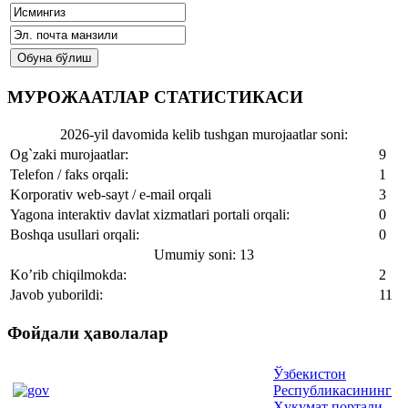
МУРОЖААТЛАР СТАТИСТИКАСИ
2026-yil davomida kelib tushgan murojaatlar soni:
Og`zaki murojaatlar:
9
Telefon / faks orqali:
1
Korporativ web-sayt / e-mail orqali
3
Yagona interaktiv davlat xizmatlari portali orqali:
0
Boshqa usullari orqali:
0
Umumiy soni: 13
Ko’rib chiqilmokda:
2
Javob yuborildi:
11
Фойдали ҳаволалар
Ўзбекистон
Республикасининг
Ҳукумат портали