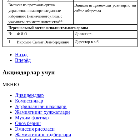
Выписка из протокола органа
Выписка из протокола размещена на
управления и паспортные данные
сайте общества.
избранного (назначенного) лица, с
указанием его места жительства**
Персональный состав исполнительного органа
№
Должность
Ф.И.О.
1
Директор в.в.б
Икромов Санъат Эгамбердиевич
Назад
Вперёд
Акциядорлар учун
МЕНЮ
Дивидендлар
Комиссиялар
Аффилланган шахслари
Жамиятнинг ҳужжатлари
Муҳим фактлар
Овоз бериш
Эмиссия рисоласи
Жамиятининг тадбирлари