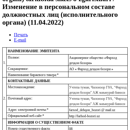
Изменение в персональном составе
должностных лиц (исполнительного
органа) (11.04.2022)
Печать
E-mail
НАИМЕНОВАНИЕ ЭМИТЕНТА
Полное:
Акционерное общество
«
Фарход
1.
деҳқон бозори
»
Сокращенное:
АО
«
Фарход деҳқон бозори
»
Наименование биржевого тикера:*
КОНТАКТНЫЕ ДАННЫЕ
Местонахождение:
Учтепа туман, Чилонзор Г9А, “Фарход
деҳқон бозори” АЖ маъмурий биноси
2.
Почтовый адрес:
Учтепа туман, Чилонзор Г9А, “Фарход
деҳқон бозори” АЖ маъмурий биноси
Адрес электронной почты:*
farxod_dehqon_bozori @ mail.uz
Официальный веб-сайт:*
http://farhod-bozori.uz
ИНФОРМАЦИЯ О СУЩЕСТВЕННОМ ФАКТЕ
Номер существенного факта:
08