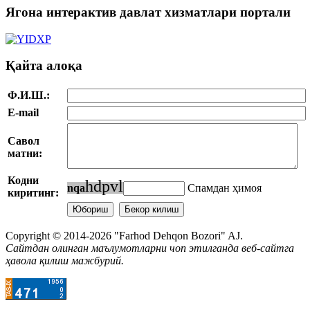
Ягона интерактив давлат хизматлари портали
Қайта алоқа
Ф.И.Ш.:
E-mail
Савол
матни:
Кодни
h
d
p
v
l
n
q
a
Спамдан ҳимоя
киритинг:
Copyright © 2014-2026 "Farhod Dehqon Bozori" AJ.
Сайтдан олинган маълумотларни чоп этилганда веб-сайтга
ҳавола қилиш мажбурий.