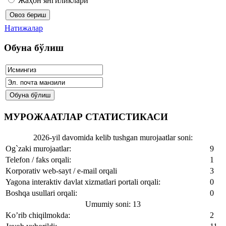
Жаҳон янгиликлари
Натижалар
Обуна бўлиш
МУРОЖААТЛАР СТАТИСТИКАСИ
2026-yil davomida kelib tushgan murojaatlar soni:
Og`zaki murojaatlar:
9
Telefon / faks orqali:
1
Korporativ web-sayt / e-mail orqali
3
Yagona interaktiv davlat xizmatlari portali orqali:
0
Boshqa usullari orqali:
0
Umumiy soni: 13
Ko’rib chiqilmokda:
2