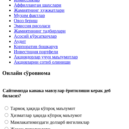
Аффилланган шахслари
Жамиятнинг ҳужжатлари
Муҳим фактлар
Овоз бериш
Эмиссия рисоласи
Жамиятининг тадбирлари
Асосий кўрсаткичлар
Аудит
Корпоратив бошқарув
Инвестиция портфели
Акциядорлар учун маълумотлар
Акцияларни сотиб олиниши
Онлайн сўровнома
Сайтимизда канака мавзулар ёритилиши керак деб
биласиз?
Тармоқ ҳақида кўпроқ маълумот
Ҳизматлар ҳақида кўпроқ маълумот
Мамлакатимиздаги долзарб янгиликлар