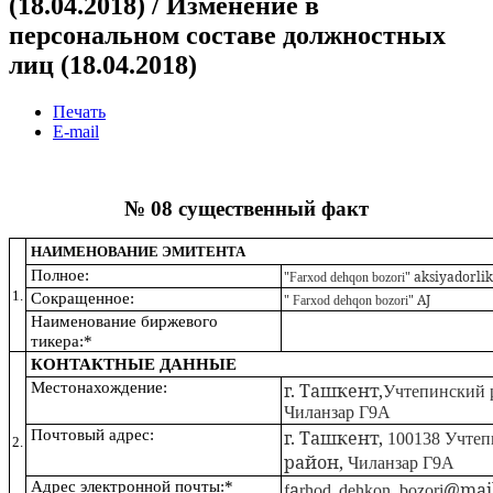
(18.04.2018) / Изменение в
персональном составе должностных
лиц (18.04.2018)
Печать
E-mail
№ 08 существенный факт
НАИМЕНОВАНИЕ ЭМИТЕНТА
Полное:
"
"
aksiyadorli
Farxod
dehqon
bozori
1.
Сокращенное:
"
" AJ
Farxod
dehqon
bozori
Наименование биржевого
тикера:*
КОНТАКТНЫЕ ДАННЫЕ
Местонахождение:
г. Ташкент,
Учтепинский 
Чиланзар Г9А
Почтовый адрес:
г. Ташкент,
100138 Учте
2.
район,
Чиланзар Г9А
Адрес электронной почты:*
a
_
@mail
f
rhod
dehkon
_
bozori