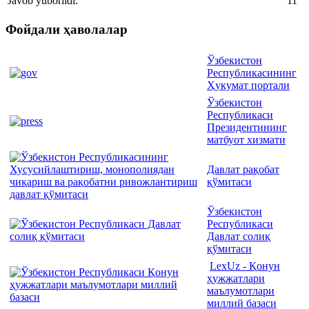
Javob yuborildi:
11
Фойдали ҳаволалар
Ўзбекистон
Республикасининг
Ҳукумат портали
Ўзбекистон
Республикаси
Президентининг
матбуот хизмати
Давлат рақобат
қўмитаси
Ўзбекистон
Республикаси
Давлат солиқ
қўмитаси
LexUz - Қонун
ҳужжатлари
маълумотлари
миллий базаси