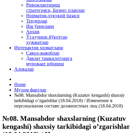
Ривожлантириш
стратегияси, Бизнес планлар
Норматив-ҳуқукий базаси
Тендерлар
Иш ўринлари
Архив
Ўз кучини йўқотган
ҳужжатлар
Интерактив хизматлари
Савол-жавоблар
Давлат ташкилотларга
мурожаат юбориш
Алоқалар
Home
Муҳим фактлар
№08. Mansabdor shaxslarning (Kuzatuv kengashi) shaxsiy
tarkibidagi o’zgarishlar (18.04.2018) / Изменение в
персональном составе должностных лиц (18.04.2018)
№08. Mansabdor shaxslarning (Kuzatuv
kengashi) shaxsiy tarkibidagi o’zgarishlar