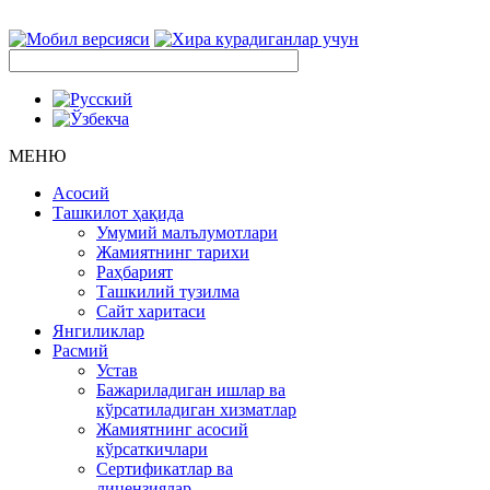
МЕНЮ
Асосий
Ташкилот ҳақида
Умумий малълумотлари
Жамиятнинг тарихи
Раҳбарият
Ташкилий тузилма
Сайт харитаси
Янгиликлар
Расмий
Устав
Бажариладиган ишлар ва
кўрсатиладиган хизматлар
Жамиятнинг асосий
кўрсаткичлари
Сертификатлар ва
лицензиялар