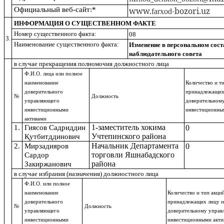
Официальный веб-сайт:*
www.
-bozori.uz
farxod
ИНФОРМАЦИЯ О СУЩЕСТВЕННОМ ФАКТЕ
Номер существенного факта:
08
3.
Наименование существенного факта:
Изменение в персональном сост
наблюдательного совета
в случае прекращения полномочия должностного лица
Ф.И.О. лица или полное
наименование
Количество и т
доверительного
принадлежащих
№
Должность
управляющего
доверительном
инвестиционными
инвестиционны
активами
1-заместитель
хокима
1.
Гиясов Садриддин
0
Учтепинского
района
Қутбитддинович
Начальник Департамента
2.
Мирзадияров
0
торговли
Яшнабадского
Сардор
района
Закиржанович
в случае избрания (назначения) должностного лица
Ф.И.О. или полное
наименование
Количество и тип акци
доверительного
принадлежащих лицу 
№
Должность
управляющего
доверительному упра
инвестиционными
инвестиционными акти