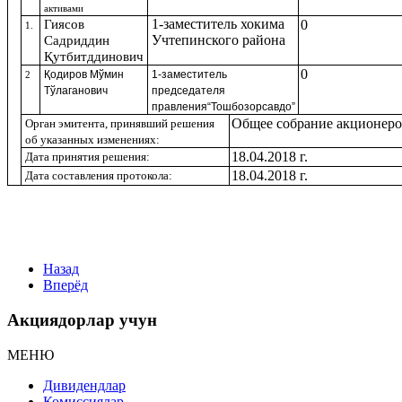
активами
1-заместитель
хокима
Гиясов
0
1.
Учтепинского
района
Садриддин
Қутбитддинович
0
Қодиров Мўмин
1-заместитель
2
Тўлаганович
председателя
правления“Тошбозорсавдо”
Общее собрание акционер
Орган эмитента, принявший решения
об указанных изменениях:
18.04.2018 г.
Дата принятия решения:
18.04.2018 г.
Дата составления протокола:
Назад
Вперёд
Акциядорлар учун
МЕНЮ
Дивидендлар
Комиссиялар