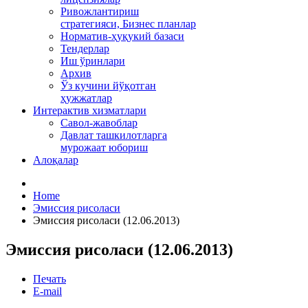
Ривожлантириш
стратегияси, Бизнес планлар
Норматив-ҳуқукий базаси
Тендерлар
Иш ўринлари
Архив
Ўз кучини йўқотган
ҳужжатлар
Интерактив хизматлари
Савол-жавоблар
Давлат ташкилотларга
мурожаат юбориш
Алоқалар
Home
Эмиссия рисоласи
Эмиссия рисоласи (12.06.2013)
Эмиссия рисоласи (12.06.2013)
Печать
E-mail