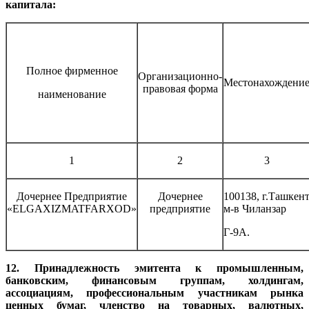
капитала:
Полное фирменное
Организационно-
Местонахождени
правовая форма
наименование
1
2
3
Дочернее Предприятие
Дочернее
100138, г.Ташкен
«ELGAXIZMATFARXOD»
предприятие
м-в Чиланзар
Г-9А.
12. Принадлежность эмитента к промышленным,
банковским, финансовым группам, холдингам,
ассоциациям, профессиональным участникам рынка
ценных бумаг, членство на товарных, валютных,