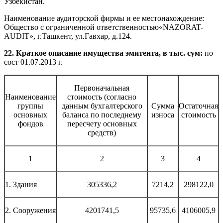
Узбекистан.
Наименование аудиторской фирмы и ее местонахождение:
Общество с ограниченной ответственностью«NAZORAT-
AUDIT», г.Ташкент, ул.Гавхар, д.124.
22. Краткое описание имущества эмитента, в тыс. сум:
по
сост 01.07.2013 г.
Первоначальная
Наименование
стоимость (согласно
группы
данным бухгалтерского
Сумма
Остаточная
основных
баланса по последнему
износа
стоимость
фондов
пересчету основных
средств)
1
2
3
4
1. Здания
305336,2
7214,2
298122,0
2. Сооружения
4201741,5
95735,6
4106005,9