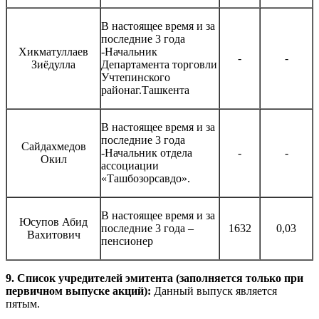
В настоящее время и за
последние 3 года
Хикматуллаев
-Начальник
-
-
Зиёдулла
Департамента торговли
Учтепинского
районаг.Ташкента
В настоящее время и за
последние 3 года
Сайдахмедов
-Начальник отдела
-
-
Окил
ассоциации
«Ташбозорсавдо».
В настоящее время и за
Юсупов Абид
последние 3 года –
1632
0,03
Вахитович
пенсионер
9. Список учредителей эмитента (заполняется только при
первичном выпуске акций):
Данный выпуск является
пятым.