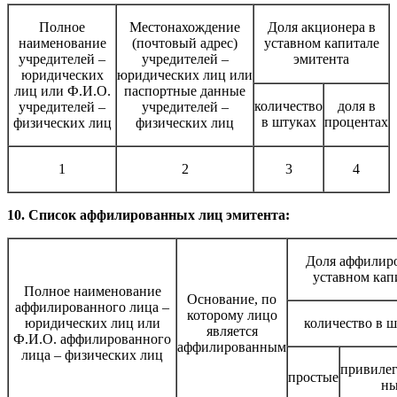
Полное
Местонахождение
Доля акционера в
наименование
(почтовый адрес)
уставном капитале
учредителей –
учредителей –
эмитента
юридических
юридических лиц или
лиц или Ф.И.О.
паспортные данные
количество
доля в
учредителей –
учредителей –
в штуках
процентах
физических лиц
физических лиц
1
2
3
4
10. Список аффилированных лиц эмитента:
Доля аффилиро
уставном кап
Полное наименование
Основание, по
аффилированного лица –
которому лицо
юридических лиц или
количество в ш
является
Ф.И.О. аффилированного
аффилированным
лица – физических лиц
привилег
простые
ны