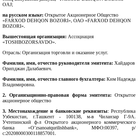
OAJ;
на русском языке:
Открытое Акционерное Общество
«FARXOD DEHQON BOZORI», ОАО «FARXOD DEHQON
BOZORI».
Вышестоящая организация:
Ассоциация
«TOSHBOZORSAVDO».
Отрасль: Организация торговли и оказание услуг.
Фамилия, имя, отчество руководителя эмитента:
Хайдаров
Орипджан Далабаевич.
Фамилия, имя, отчество главного бухгалтера:
Ким Надежда
Владимировна.
2. Организационно-правовая форма эмитента:
Открытое
акционерное общество
3. Местонахождение и банковские реквизиты
: Республика
Узбекистан, г.Ташкент - 100138, м-в Чиланзар Г-9А.
Учтепинский ф-л Открытого акционерного коммерческого
банка «O’zsanoatqurilishbank», МФО:00397, р/
с:20208000300118857001.