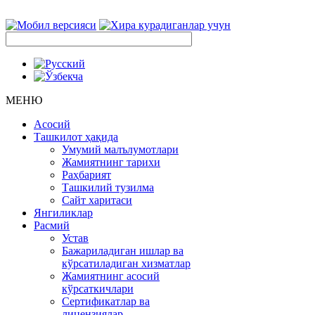
МЕНЮ
Асосий
Ташкилот ҳақида
Умумий малълумотлари
Жамиятнинг тарихи
Раҳбарият
Ташкилий тузилма
Сайт харитаси
Янгиликлар
Расмий
Устав
Бажариладиган ишлар ва
кўрсатиладиган хизматлар
Жамиятнинг асосий
кўрсаткичлари
Сертификатлар ва
лицензиялар