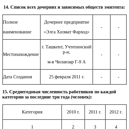
14. Список всех дочерних и зависимых обществ эмитента:
Полное
Дочернее предприятие
-
-
наименование
«Элга Хизмат Фарход»
г. Ташкент, Учтепинский
р-н,
Местонахождение
-
-
м-в Чиланзар Г-9 А
Дата Создания
25 февраля 2011 г.
-
-
15. Среднегодовая численность работников по каждой
категории за последние три года (человек):
Категория
2010 г.
2011 г.
2012 г.
1
2
3
4