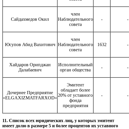
член
Сайдахмедов Окил
Наблюдательного
-
-
совета
член
Юсупов Абид Вахитович
Наблюдательного
1632
-
совета
Хайдаров Орипджан
Исполнительный
-
-
Далабаевич
орган общества
Эмитент
обладает более
Дочернее Предприятие
20% от уставного
-
-
«ELGAXIZMATFARXOD»
фонда
предприятия
11. Список всех юридических лиц, у которых эмитент
имеет долю в размере 5 и более процентов их уставного