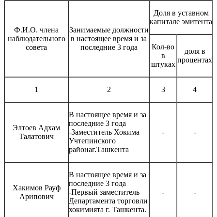
Доля в уставном
капитале эмитента
Ф.И.О. члена
Занимаемые должности
наблюдательного
в настоящее время и за
Кол-во
совета
последние 3 года
доля в
в
процентах
штуках
1
2
3
4
В настоящее время и за
последние 3 года
Элтоев Адхам
-Заместитель Хокима
-
-
Талатович
Учтепинского
районаг.Ташкента
В настоящее время и за
последние 3 года
Хакимов Рауф
-Первый заместитель
-
-
Арипович
Департамента торговли
хокимията г. Ташкента.