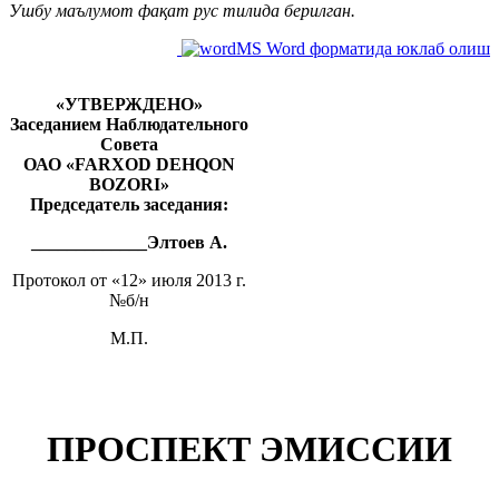
Ушбу маълумот фақат рус тилида берилган.
MS Word форматида юклаб олиш
«УТВЕРЖДЕНО»
Заседанием Наблюдательного
Совета
ОАО «FARXOD DEHQON
BOZORI»
Председатель заседания:
_____________Элтоев А.
Протокол от «12» июля 2013 г.
№б/н
М.П.
ПРОСПЕКТ ЭМИССИИ