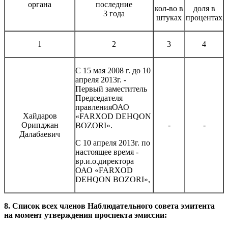
органа
последние
кол-во в
доля в
3 года
штуках
процентах
1
2
3
4
С 15 мая 2008 г. до 10
апреля 2013г. -
Первый заместитель
Председателя
правленияОАО
Хайдаров
«FARXOD DEHQON
Орипджан
-
-
BOZORI».
Далабаевич
С 10 апреля 2013г. по
настоящее время -
вр.и.о.директора
ОАО «FARXOD
DEHQON BOZORI»,
8. Список всех членов Наблюдательного совета эмитента
на момент утверждения проспекта эмиссии: