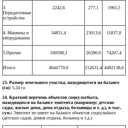
3.
2242,6
277,1
1965,5
Передаточные
устройства
4. Машины и
34851,4
23013,6
11837,8
оборудование
5.Прочие
100598,3
26390,9
74207,4
Итого:
4644770,0
152631,4
4492138,6
23. Размер земельного участка, находящегося на балансе
(га):
5,24 га
24. Краткий перечень объектов соцкультбыта,
находящихся на балансе эмитента (например: детские
сады, жилые дома, дома отдыха, больницы и т. д.), в тыс.
сум.:
Эмитент не имеет на балансе объектов соцкульбыта
(детских садов, домов отдыха, больниц и т.д.)