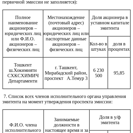
первичной эмиссии не заполняется):
Полное
Местонахождение
Доля акционера в
наименование
(почтовый адрес)
уставном капитале
акционеров –
акционеров –
эмитента
юридических лиц
юридических лиц или
или Ф.И.О.
паспортные данные
Кол-во в
доля в
акционеров –
акционеров –
штуках
процентах
физических лиц
физических лиц
Тошкент
г. Ташкент,
ш.Хокимияти
6 230
Мирабадский район,
95,85
СХКСХИМИЧ
500
проспект А.Темур 3
Департаменти
7. Список всех членов исполнительного органа управления
эмитента на момент утверждения проспекта эмиссии:
Доля в у/ф
Занимаемые
эмитента
Ф.И.О. члена
должности в
исполнительного
настоящее время и за