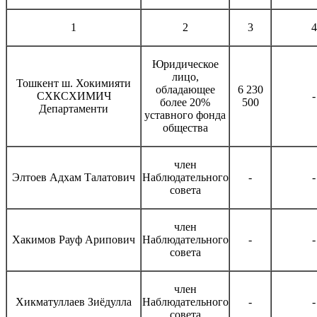
1
2
3
4
Юридическое
лицо,
Тошкент ш. Хокимияти
обладающее
6 230
СХКСХИМИЧ
-
более 20%
500
Департаменти
уставного фонда
общества
член
Элтоев Адхам Талатович
Наблюдательного
-
-
совета
член
Хакимов Рауф Арипович
Наблюдательного
-
-
совета
член
Хикматуллаев Зиёдулла
Наблюдательного
-
-
совета