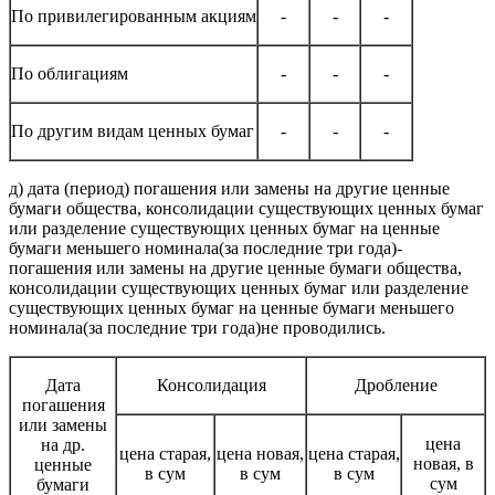
По привилегированным акциям
-
-
-
По облигациям
-
-
-
По другим видам ценных бумаг
-
-
-
д) дата (период) погашения или замены на другие ценные
бумаги общества, консолидации существующих ценных бумаг
или разделение существующих ценных бумаг на ценные
бумаги меньшего номинала(за последние три года)-
погашения или замены на другие ценные бумаги общества,
консолидации существующих ценных бумаг или разделение
существующих ценных бумаг на ценные бумаги меньшего
номинала(за последние три года)не проводились.
Дата
Консолидация
Дробление
погашения
или замены
цена
на др.
цена старая,
цена новая,
цена старая,
новая, в
ценные
в сум
в сум
в сум
сум
бумаги