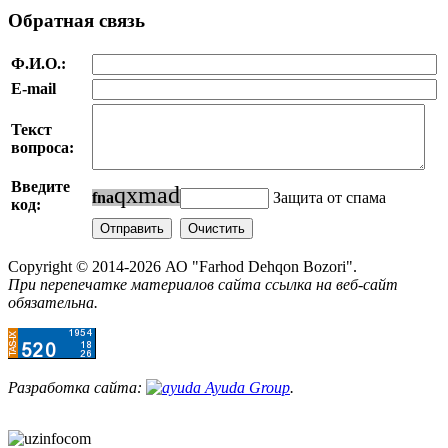
Обратная связь
Ф.И.О.:
E-mail
Текст
вопроса:
Введите
q
x
m
a
d
f
n
a
Защита от спама
код:
Copyright © 2014-2026 АО "Farhod Dehqon Bozori".
При перепечатке материалов сайта ссылка на веб-сайт
обязательна.
Разработка сайта:
Ayuda Group
.