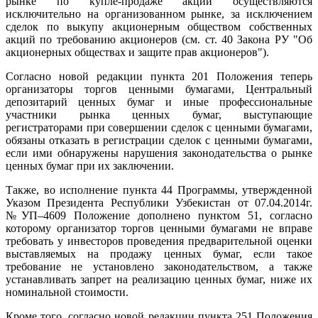
рынке по купле-продаже акций осуществляются
исключительно на организованном рынке, за исключением
сделок по выкупу акционерным обществом собственных
акций по требованию акционеров (см. ст. 40 Закона РУ "Об
акционерных обществах и защите прав акционеров").
Согласно новой редакции пункта 201 Положения теперь
организаторы торгов ценными бумагами, Центральный
депозитарий ценных бумаг и иные профессиональные
участники рынка ценных бумаг, выступающие
регистраторами при совершении сделок с ценными бумагами,
обязаны отказать в регистрации сделок с ценными бумагами,
если ими обнаружены нарушения законодательства о рынке
ценных бумаг при их заключении.
Также, во исполнение пункта 44 Программы, утвержденной
Указом Президента Республики Узбекистан от 07.04.2014г.
№УП–4609 Положение дополнено пунктом 51, согласно
которому организатор торгов ценными бумагами не вправе
требовать у инвесторов проведения предварительной оценки
выставляемых на продажу ценных бумаг, если такое
требование не установлено законодательством, а также
устанавливать запрет на реализацию ценных бумаг, ниже их
номинальной стоимости.
Кроме того, согласно новой редакции пункта 251 Положения