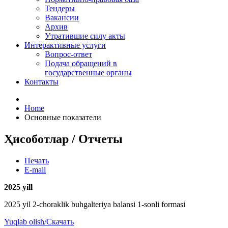
Тендеры
Вакансии
Архив
Утратившие силу акты
Интерактивные услуги
Вопрос-ответ
Подача обращений в
государственные органы
Контакты
Home
Основные показатели
Ҳисоботлар / Отчеты
Печать
E-mail
2025 y
ill
2025 yil 2-choraklik buhgalteriya balansi 1-sonli formasi
Yuqlab olish/Скачать