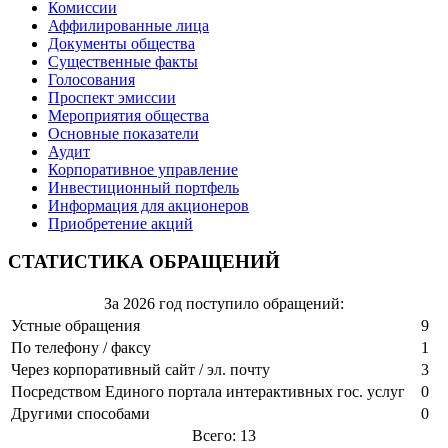
Комиссии
Аффилированные лица
Документы общества
Существенные факты
Голосования
Проспект эмиссии
Мероприятия общества
Основные показатели
Аудит
Корпоративное управление
Инвестиционный портфель
Информация для акционеров
Приобретение акций
СТАТИСТИКА ОБРАЩЕНИЙ
За 2026 год поступило обращений:
Устные обращения
9
По телефону / факсу
1
Через корпоративный сайт / эл. почту
3
Посредством Единого портала интерактивных гос. услуг
0
Другими способами
0
Всего: 13