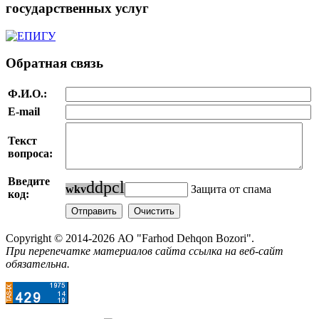
государственных услуг
Обратная связь
Ф.И.О.:
E-mail
Текст
вопроса:
Введите
d
d
p
c
l
w
k
v
Защита от спама
код:
Copyright © 2014-2026 АО "Farhod Dehqon Bozori".
При перепечатке материалов сайта ссылка на веб-сайт
обязательна.