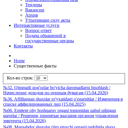
Тендеры
Вакансии
Архив
Утратившие силу акты
Интерактивные услуги
Вопрос-ответ
Подача обращений в
государственные органы
Контакты
Home
Существенные факты
Кол-во строк:
№32. Qimmatli qog'ozlar bo'yicha daromadlarni hisoblash /
Начисление доходов по ценным бумагам (15.04.2026)
№36. Affillangan shaxslar ro'yxatidagi o'zgarishlar / Изменения в
списке аффилированных лиц (15.04.2025)
№06. Emitent oliy boshqaruv organi tomonidan qabul qilingan
qarorlar / Решения, принятые высшим органом управления
эмитента (15.04.2026)
№08. Mansabdor shaxslar (ijro etuvchi organi) tarkibida shaxs