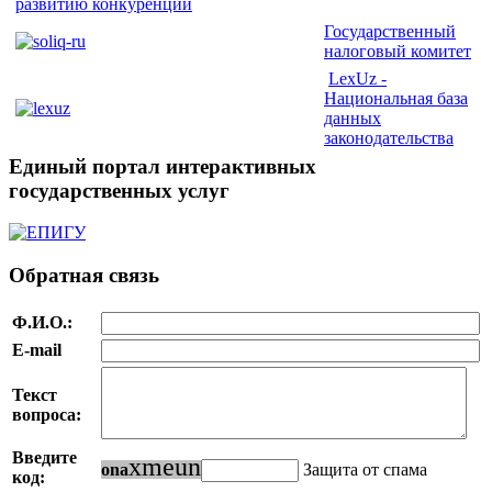
Государственный
налоговый комитет
LexUz -
Национальная база
данных
законодательства
Единый портал интерактивных
государственных услуг
Обратная связь
Ф.И.О.:
E-mail
Текст
вопроса:
Введите
x
m
e
u
n
o
n
a
Защита от спама
код: