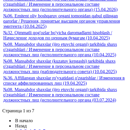
o'zgarishlari / Изменение в персональном составе
должностных лиц (исполнительного органа) (15.04.2026)
№06. Emitent oliy boshqaruv organi tomonidan qabul qilingan
qarorlar / Решения, принятые высшим органом управления
эмитента (10.04.2025)
№32. Qimmatli qog'ozlar bo'yicha daromadlarni hisoblash /
Начисление доходов по ценным бумагам (10.04.2025)
№08. Mansabdor shaxslar (ijro etuvchi organi) tarkibida shaxs
o'zgarishlari / Изменение в персональном составе
должностных лиц (исполнительного органа (10.04.2025)
№08. Mansabdor shaxslar (kuzatuv kengashi) tarkibida shaxs
o'zgarishlari / Изменение в персональном составе
должностных лиц (наблюдательного совета) (10.04.2025)
№36. Affillangan shaxslar ro'yxatidagi o'zgarishlar / Изменения в
списке аффилированных лиц (19.04.2025)
№08. Mansabdor shaxslar (ijro etuvchi organi) tarkibida shaxs
o'zgarishlari / Изменение в персональном составе
должностных лиц (исполнительного органа (03.07.2024)
Страница 1 из 7
В начало
Назад