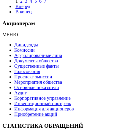
1
2
3
4
5
6
7
Вперёд
В конец
Акционерам
МЕНЮ
Дивиденды
Комиссии
Аффилированные лица
Документы общества
Существенные факты
Голосования
Проспект эмиссии
Мероприятия общества
Основные показатели
Аудит
Корпоративное управление
Инвестиционный портфель
Информация для акционеров
Приобретение акций
СТАТИСТИКА ОБРАЩЕНИЙ