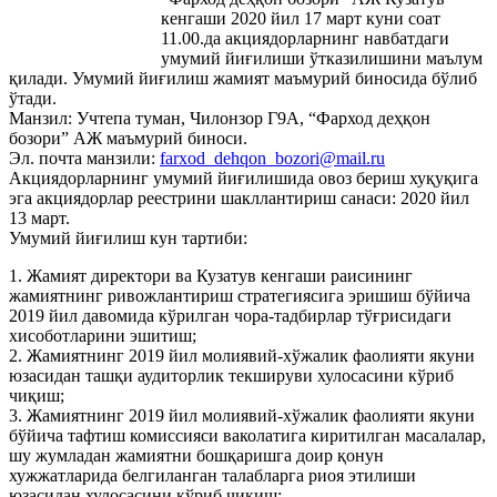
кенгаши 2020 йил 17 март куни соат
11.00.да акциядорларнинг навбатдаги
умумий йиғилиши ўтказилишини маълум
қилади. Умумий йиғилиш жамият маъмурий биносида бўлиб
ўтади.
Манзил: Учтепа туман, Чилонзор Г9А, “Фарход деҳқон
бозори” АЖ маъмурий биноси.
Эл. почта манзили:
farxod_dehqon_bozori@mail.ru
Акциядорларнинг умумий йиғилишида овоз бериш хуқуқига
эга акциядорлар реестрини шакллантириш санаси: 2020 йил
13 март.
Умумий йиғилиш кун тартиби:
1. Жамият директори ва Кузатув кенгаши раисининг
жамиятнинг ривожлантириш стратегиясига эришиш бўйича
2019 йил давомида кўрилган чора-тадбирлар тўғрисидаги
хисоботларини эшитиш;
2. Жамиятнинг 2019 йил молиявий-хўжалик фаолияти якуни
юзасидан ташқи аудиторлик текшируви хулосасини кўриб
чиқиш;
3. Жамиятнинг 2019 йил молиявий-хўжалик фаолияти якуни
бўйича тафтиш комиссияси ваколатига киритилган масалалар,
шу жумладан жамиятни бошқаришга доир қонун
хужжатларида белгиланган талабларга риоя этилиши
юзасидан хулосасини кўриб чиқиш;