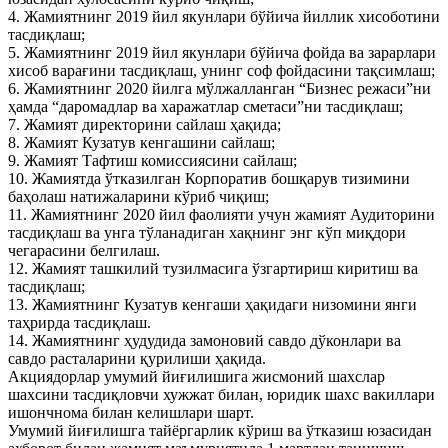
4. Жамиятнинг 2019 йил якунлари бўйича йиллик хисоботини
тасдиқлаш;
5. Жамиятнинг 2019 йил якунлари бўйича фойда ва зарарлари
хисоб варағини тасдиқлаш, унинг соф фойдасини тақсимлаш;
6. Жамиятнинг 2020 йилга мўлжалланган “Бизнес режаси”ни
ҳамда “даромадлар ва харажатлар сметаси”ни тасдиқлаш;
7. Жамият директорини сайлаш ҳақида;
8. Жамият Кузатув кенгашини сайлаш;
9. Жамият Тафтиш комиссиясини сайлаш;
10. Жамиятда ўтказилган Корпоратив бошқарув тизимини
баҳолаш натижаларини кўриб чиқиш;
11. Жамиятнинг 2020 йил фаолияти учун жамият Аудиторини
тасдиқлаш ва унга тўланадиган хақнинг энг кўп миқдори
чегарасини белгилаш.
12. Жамият ташкилий тузилмасига ўзгартириш киритиш ва
тасдиқлаш;
13. Жамиятнинг Кузатув кенгаши ҳақидаги низомини янги
таҳрирда тасдиқлаш.
14. Жамиятнинг ҳудудида замоновий савдо дўконлари ва
савдо расталарини қурилиши ҳақида.
Акциядорлар умумий йиғилишига жисмоний шахслар
шахсини тасдиқловчи хужжат билан, юридик шахс вакиллари
ишончнома билан келишлари шарт.
Умумий йиғилишга тайёргарлик кўриш ва ўтказиш юзасидан