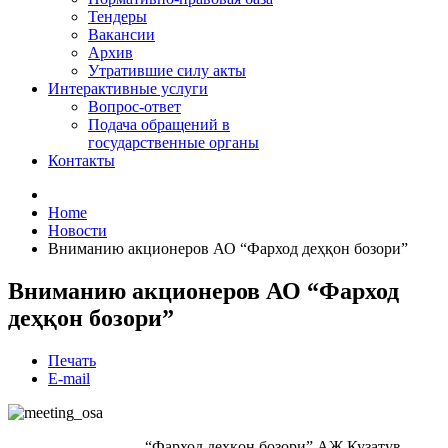
Тендеры
Вакансии
Архив
Утратившие силу акты
Интерактивные услуги
Вопрос-ответ
Подача обращений в
государственные органы
Контакты
Home
Новости
Вниманию акционеров АО “Фарход деҳқон бозори”
Вниманию акционеров АО “Фарход
деҳқон бозори”
Печать
E-mail
“Фарход деҳқон бозори” АЖ Кузатув