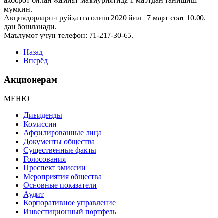
ахборот билан жамият маъмуриятида 1 мартдан танишиш
мумкин.
Акциядорларни руйҳатга олиш 2020 йил 17 март соат 10.00.
дан бошланади.
Маълумот учун телефон: 71-217-30-65.
Назад
Вперёд
Акционерам
МЕНЮ
Дивиденды
Комиссии
Аффилированные лица
Документы общества
Существенные факты
Голосования
Проспект эмиссии
Мероприятия общества
Основные показатели
Аудит
Корпоративное управление
Инвестиционный портфель