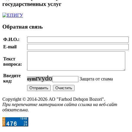
государственных услуг
Обратная связь
Ф.И.О.:
E-mail
Текст
вопроса:
Введите
r
v
y
d
o
o
y
m
Защита от спама
код:
Copyright © 2014-2026 АО "Farhod Dehqon Bozori".
При перепечатке материалов сайта ссылка на веб-сайт
обязательна.