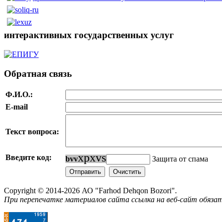
интерактивных государственных услуг
Обратная связь
Ф.И.О.:
E-mail
Текст вопроса:
x
p
x
v
s
Введите код:
b
v
v
Защита от спама
Copyright © 2014-2026 АО "Farhod Dehqon Bozori".
При перепечатке материалов сайта ссылка на веб-сайт обязат