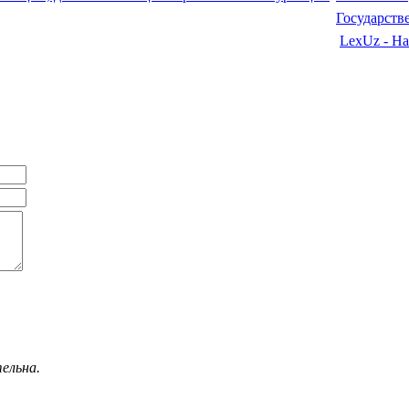
Государств
LexUz - На
ельна.