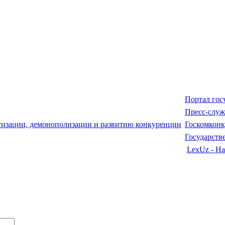
Портал гос
Пресс-служ
Госкомкон
Государств
LexUz - На