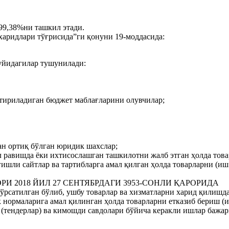
99,38%ни ташкил этади.
харидлари тўғрисида”ги қонуни 19-моддасида:
уйидагилар тушунилади:
тириладиган бюджет маблағларини олувчилар;
дан ортиқ бўлган юридик шахслар;
л равишда ёки ихтисослашган ташкилотни жалб этган ҳолда тов
ишли сайтлар ва тартибларга амал қилган ҳолда товарларни (иш 
 2018 ЙИЛ 27 СЕНТЯБРДАГИ 3953-СОНЛИ ҚАРОРИДА
ўрсатилган бўлиб, ушбу товарлар ва хизматларни харид қилишд
 нормаларига амал қилинган ҳолда товарларни етказиб бериш (
(тендерлар) ва кимошди савдолари бўйича керакли ишлар бажар