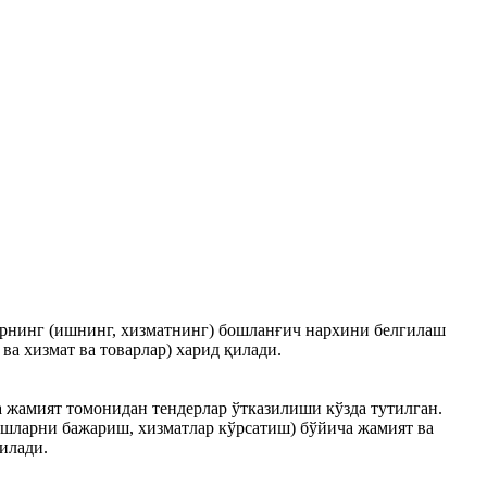
арнинг (ишнинг, хизматнинг) бошланғич нархини белгилаш
ва хизмат ва товарлар) харид қилади.
а жамият томонидан тендерлар ўтказилиши кўзда тутилган.
ишларни бажариш, хизматлар кўрсатиш) бўйича жамият ва
илади.