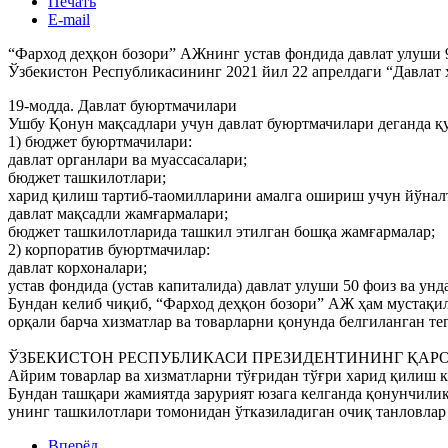
Печать
E-mail
“Фарход деҳқон бозори” АЖнинг устав фондида давлат улуши 
Ўзбекистон Республикасининг 2021 йил 22 апрелдаги “Давлат 
19-модда. Давлат буюртмачилари
Ушбу Қонун мақсадлари учун давлат буюртмачилари деганда қ
1) бюджет буюртмачилари:
давлат органлари ва муассасалари;
бюджет ташкилотлари;
харид қилиш тартиб-таомилларини амалга ошириш учун йўнал
давлат мақсадли жамғармалари;
бюджет ташкилотларида ташкил этилган бошқа жамғармалар;
2) корпоратив буюртмачилар:
давлат корхоналари;
устав фондида (устав капиталида) давлат улуши 50 фоиз ва ун
Бундан келиб чиқиб, “Фарход деҳқон бозори” АЖ ҳам мустақи
орқали барча хизматлар ва товарларни қонунда белгиланган тег
ЎЗБЕКИСТОН РЕСПУБЛИКАСИ ПРЕЗИДЕНТИНИНГ ҚАРОРИ
Айрим товарлар ва хизматларни тўғридан тўғри харид қилиш к
Бундан ташқари жамиятда зарурият юзага келганда қонунчилик
унинг ташкилотлари томонидан ўтказиладиган очиқ танловлар 
Вперёд