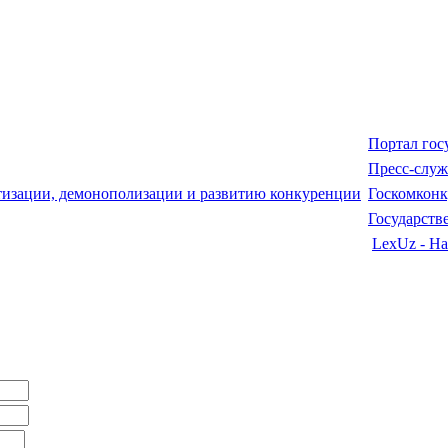
Портал гос
Пресс-служ
Госкомкон
Государств
LexUz - На