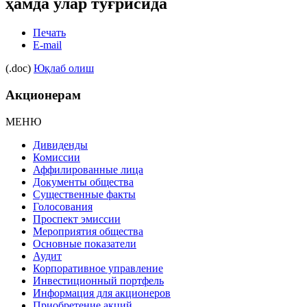
ҳамда улар тўғрисида
Печать
E-mail
(.doc)
Юқлаб олиш
Акционерам
МЕНЮ
Дивиденды
Комиссии
Аффилированные лица
Документы общества
Существенные факты
Голосования
Проспект эмиссии
Мероприятия общества
Основные показатели
Аудит
Корпоративное управление
Инвестиционный портфель
Информация для акционеров
Приобретение акций