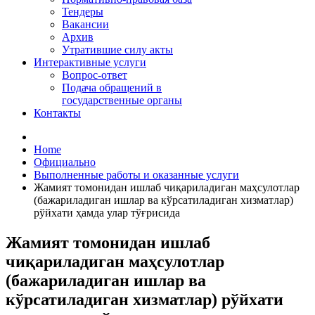
Тендеры
Вакансии
Архив
Утратившие силу акты
Интерактивные услуги
Вопрос-ответ
Подача обращений в
государственные органы
Контакты
Home
Официально
Выполненные работы и оказанные услуги
Жамият томонидан ишлаб чиқариладиган маҳсулотлар
(бажариладиган ишлар ва кўрсатиладиган хизматлар)
рўйхати ҳамда улар тўғрисида
Жамият томонидан ишлаб
чиқариладиган маҳсулотлар
(бажариладиган ишлар ва
кўрсатиладиган хизматлар) рўйхати