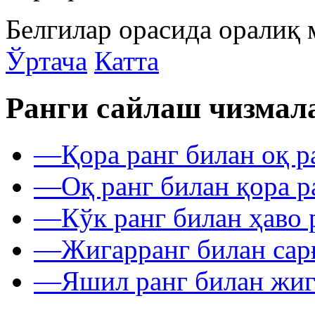
Белгилар орасида оралиқ 
Ўртача
Катта
Ранги сайлаш чизмал
—
Қора ранг билан оқ р
—
Оқ ранг билан қора р
—
Кўк ранг билан ҳаво 
—
Жигарранг билан сар
—
Яшил ранг билан жиг