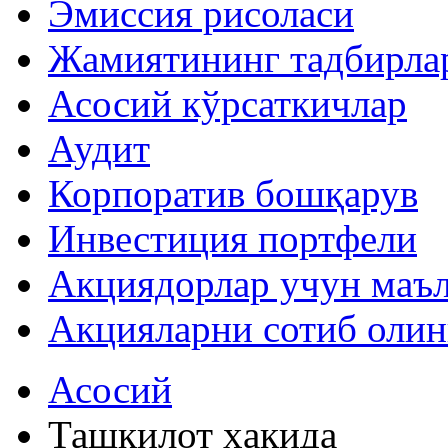
Эмиссия рисоласи
Жамиятининг тадбирла
Асосий кўрсаткичлар
Аудит
Корпоратив бошқарув
Инвестиция портфели
Акциядорлар учун маъ
Акцияларни сотиб оли
Асосий
Ташкилот ҳақида