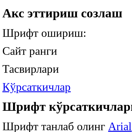
Акс эттириш созлаш
Шрифт ошириш:
Сайт ранги
Тасвирлари
Кўрсаткичлар
Шрифт кўрсаткичлар
Шрифт танлаб олинг
Arial