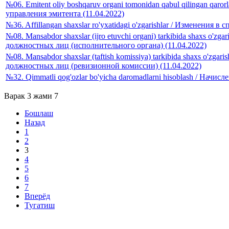
№06. Emitent oliy boshqaruv organi tomonidan qabul qilingan qa
управления эмитента (11.04.2022)
№36. Affillangan shaxslar ro'yxatidagi o'zgarishlar / Изменения 
№08. Mansabdor shaxslar (ijro etuvchi organi) tarkibida shaxs o'zg
должностных лиц (исполнительного органа) (11.04.2022)
№08. Mansabdor shaxslar (taftish komissiya) tarkibida shaxs o'zga
должностных лиц (ревизионной комиссии) (11.04.2022)
№32. Qimmatli qog'ozlar bo'yicha daromadlarni hisoblash / Начи
Варак 3 жами 7
Бошлаш
Назад
1
2
3
4
5
6
7
Вперёд
Тугатиш