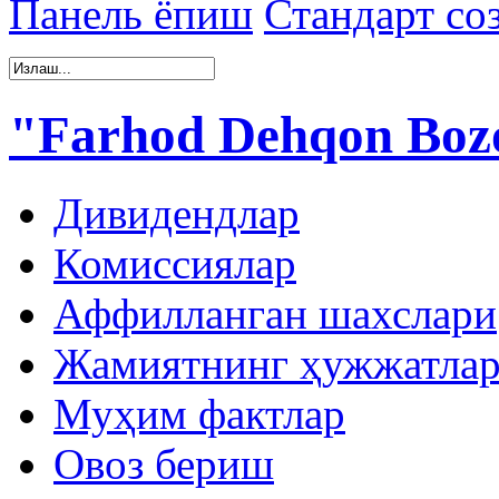
Панель ёпиш
Стандарт со
"Farhod Dehqon Boz
Дивидендлар
Комиссиялар
Аффилланган шахслари
Жамиятнинг ҳужжатла
Муҳим фактлар
Овоз бериш