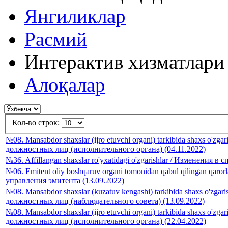
Янгиликлар
Расмий
Интерактив хизматлари
Алоқалар
Кол-во строк:
№08. Mansabdor shaxslar (ijro etuvchi organi) tarkibida shaxs o'zg
должностных лиц (исполнительного органа) (04.11.2022)
№36. Affillangan shaxslar ro'yxatidagi o'zgarishlar / Изменения
№06. Emitent oliy boshqaruv organi tomonidan qabul qilingan qa
управления эмитента (13.09.2022)
№08. Mansabdor shaxslar (kuzatuv kengashi) tarkibida shaxs o'zga
должностных лиц (наблюдательного совета) (13.09.2022)
№08. Mansabdor shaxslar (ijro etuvchi organi) tarkibida shaxs o'zg
должностных лиц (исполнительного органа) (22.04.2022)