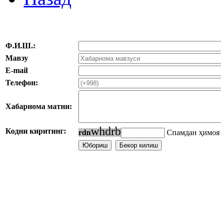
Ф.И.Ш.:
Мавзу
E-mail
Телефон:
Хабарнома матни:
w
h
d
r
b
Кодни киритинг:
r
d
n
Спамдан ҳимоя