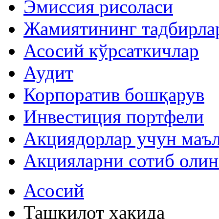
Эмиссия рисоласи
Жамиятининг тадбирла
Асосий кўрсаткичлар
Аудит
Корпоратив бошқарув
Инвестиция портфели
Акциядорлар учун маъ
Акцияларни сотиб оли
Асосий
Ташкилот ҳақида