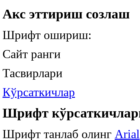
Акс эттириш созлаш
Шрифт ошириш:
Сайт ранги
Тасвирлари
Кўрсаткичлар
Шрифт кўрсаткичлар
Шрифт танлаб олинг
Arial