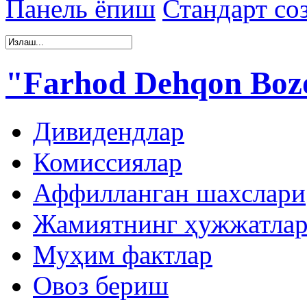
Панель ёпиш
Стандарт со
"Farhod Dehqon Boz
Дивидендлар
Комиссиялар
Аффилланган шахслари
Жамиятнинг ҳужжатла
Муҳим фактлар
Овоз бериш