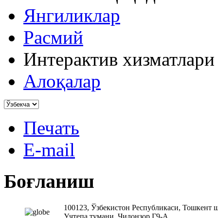
Янгиликлар
Расмий
Интерактив хизматлари
Алоқалар
Печать
E-mail
Боғланиш
100123, Ўзбекистон Республикаси, Тошкент 
Учтепа тумани, Чилонзор Г9-А