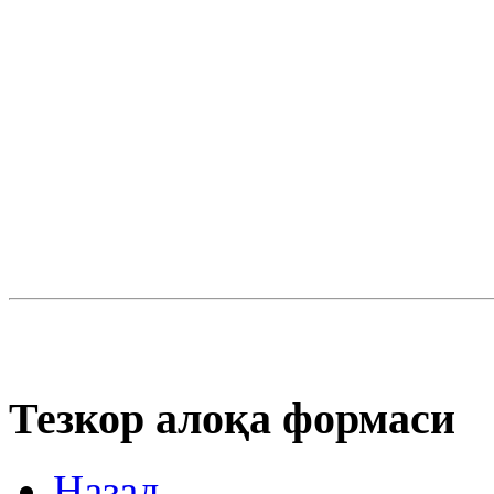
Тезкор алоқа формаси
Назад