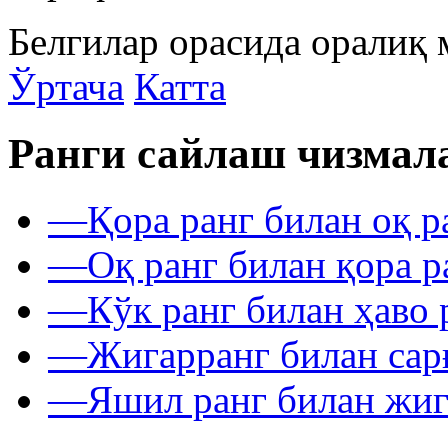
Белгилар орасида оралиқ 
Ўртача
Катта
Ранги сайлаш чизмал
—
Қора ранг билан оқ р
—
Оқ ранг билан қора р
—
Кўк ранг билан ҳаво 
—
Жигарранг билан сар
—
Яшил ранг билан жиг