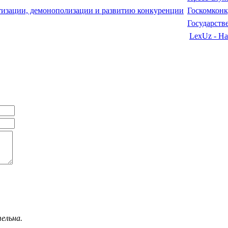
Госкомкон
Государств
LexUz - На
ельна.