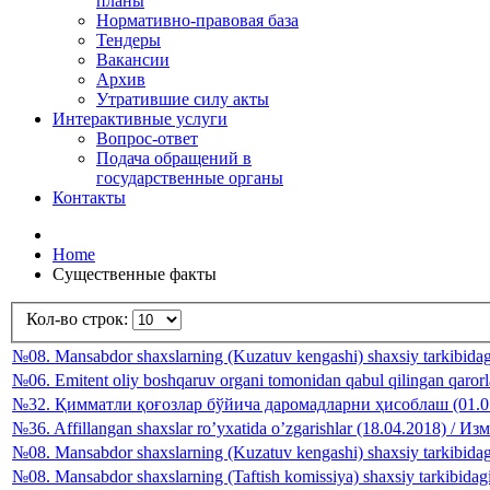
планы
Нормативно-правовая база
Тендеры
Вакансии
Архив
Утратившие силу акты
Интерактивные услуги
Вопрос-ответ
Подача обращений в
государственные органы
Контакты
Home
Существенные факты
Кол-во строк:
№08. Mansabdor shaxslarning (Kuzatuv kengashi) shaxsiy tarkibid
№06. Emitent oliy boshqaruv organi tomonidan qabul qilingan qa
№32. Қимматли қоғозлар бўйича даромадларни ҳисоблаш (01.0
№36. Affillangan shaxslar ro’yxatida o’zgarishlar (18.04.2018) 
№08. Mansabdor shaxslarning (Kuzatuv kengashi) shaxsiy tarkibid
№08. Mansabdor shaxslarning (Taftish komissiya) shaxsiy tarkibi