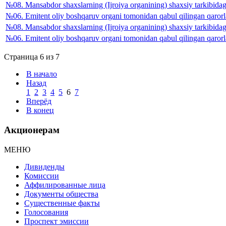
№08. Mansabdor shaxslarning (Ijroiya organining) shaxsiy tarkibi
№06. Emitent oliy boshqaruv organi tomonidan qabul qilingan qa
№08. Mansabdor shaxslarning (Ijroiya organining) shaxsiy tarkibi
№06. Emitent oliy boshqaruv organi tomonidan qabul qilingan qa
Страница 6 из 7
В начало
Назад
1
2
3
4
5
6
7
Вперёд
В конец
Акционерам
МЕНЮ
Дивиденды
Комиссии
Аффилированные лица
Документы общества
Существенные факты
Голосования
Проспект эмиссии