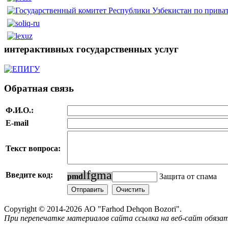
интерактивных государственных услуг
Обратная связь
Ф.И.О.:
E-mail
Текст вопроса:
l
f
g
m
a
Введите код:
p
m
d
Защита от спама
Copyright © 2014-2026 АО "Farhod Dehqon Bozori".
При перепечатке материалов сайта ссылка на веб-сайт обязат