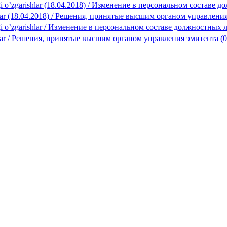
dagi o’zgarishlar (18.04.2018) / Изменение в персональном составе
rorlar (18.04.2018) / Решения, принятые высшим органом управлени
dagi o’zgarishlar / Изменение в персональном составе должностных 
rorlar / Решения, принятые высшим органом управления эмитента (0