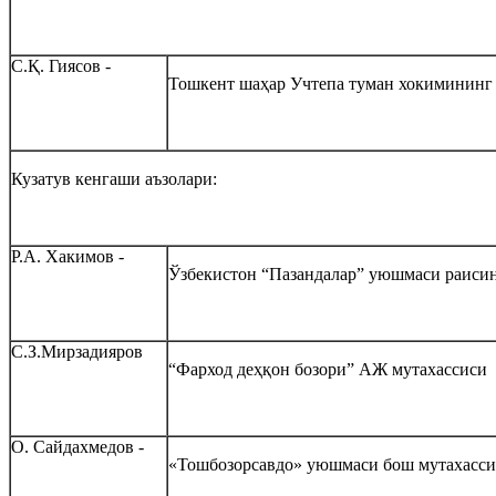
С.Қ. Гиясов -
Тошкент шаҳар Учтепа туман хокимининг
Кузатув кенгаши аъзолари:
Р.А. Хакимов -
Ўзбекистон “Пазандалар” уюшмаси раиси
С.З.Мирзадияров
“Фарход деҳқон бозори” АЖ мутахассиси
О. Сайдахмедов -
«Тошбозорсавдо» уюшмаси бош мутахасси