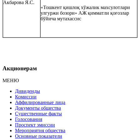
Акбарова Я.С.
«Тошкент қишлоқ хўжалик махсулотлари
улгуржи бозори» АЖ қимматли қоғозлар
бўйича мутахассис
Акционерам
МЕНЮ
Дивиденды
Комиссии
Аффилированные лица
Документы общества
Существенные факты
Голосования
Проспект эмиссии
Мероприятия общества
Основные показатели