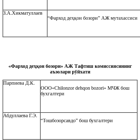
З.А.Хикматуллаев
“Фарход деҳқон бозори” АЖ мутахассиси
«Фарход деҳқон бозори» АЖ Тафтиш комиссиясининг
аъзолари рўйхати
Парпиева Д.К.
ООО«Chilonzor dehqon bozori» МЧЖ бош
бухгалтери
Абдуллаева Г.Э.
“Тошбозорсавдо” бош бухгалтери