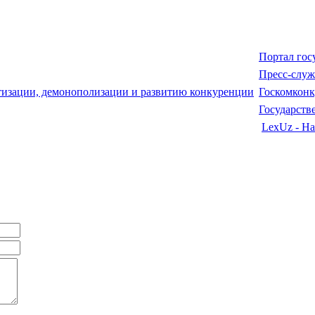
Портал гос
Пресс-служ
Госкомкон
Государств
LexUz - На