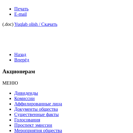
Печать
E-mail
(.doc)
Yuqlab olish / Скачать
Назад
Вперёд
Акционерам
МЕНЮ
Дивиденды
Комиссии
Аффилированные лица
Документы общества
Существенные факты
Голосования
Проспект эмиссии
Мероприятия общества