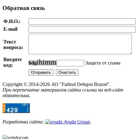
Обратная связь
Ф.И.О.:
E-mail
Текст
вопроса:
Введите
i
h
i
m
m
b
d
g
Защита от спама
код:
Copyright © 2014-2026 АО "Farhod Dehqon Bozori".
При перепечатке материалов сайта ссылка на веб-сайт
обязательна.
Разработка сайта:
Ayuda Group
.