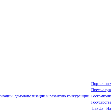
Портал гос
Пресс-служ
Госкомкон
Государств
LexUz - На