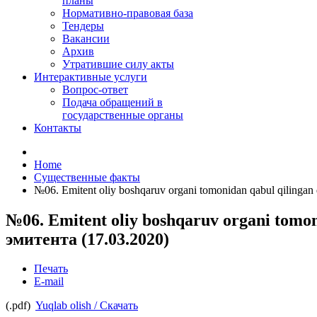
планы
Нормативно-правовая база
Тендеры
Вакансии
Архив
Утратившие силу акты
Интерактивные услуги
Вопрос-ответ
Подача обращений в
государственные органы
Контакты
Home
Существенные факты
№06. Emitent oliy boshqaruv organi tomonidan qabul qiling
№06. Emitent oliy boshqaruv organi tom
эмитента (17.03.2020)
Печать
E-mail
(.pdf)
Yuqlab olish / Скачать