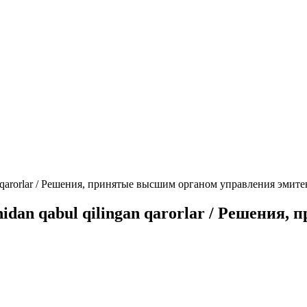
an qarorlar / Решения, принятые высшим органом управления эмите
onidan qabul qilingan qarorlar / Решени