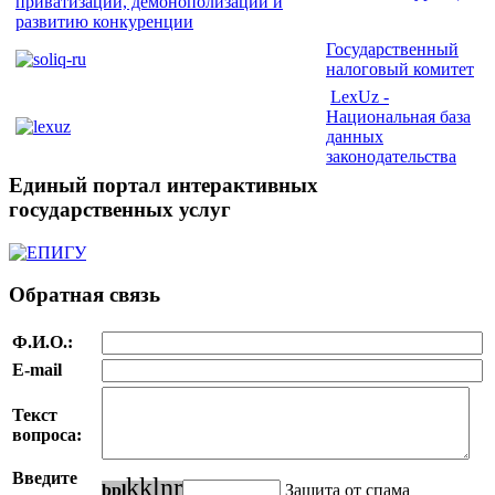
Государственный
налоговый комитет
LexUz -
Национальная база
данных
законодательства
Единый портал интерактивных
государственных услуг
Обратная связь
Ф.И.О.:
E-mail
Текст
вопроса:
Введите
k
k
l
n
r
b
p
l
Защита от спама